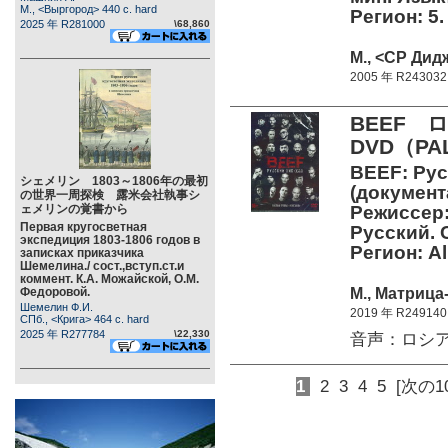
М., <Выргород> 440 c. hard
Регион: 5.
2025 年 R281000
\68,860
М., <СР Дид
2005 年 R243032
BEEF
DVD（P
BEEF: Рус
シェメリン 1803～1806年の最初
(документ
の世界一周探検 露米会社執事シ
ェメリンの覚書から
Режиссер:
Первая кругосветная
Русский. 
экспедиция 1803-1806 годов в
Регион: Al
записках приказчика
Шемелина./ сост.,вступ.ст.и
коммент. К.А. Можайской, О.М.
М., Матрица-
Федоровой.
Шемелин Ф.И.
2019 年 R249140
СПб., <Крига> 464 c. hard
2025 年 R277784
\22,330
音声：ロシア語、
1
2
3
4
5
[次の1