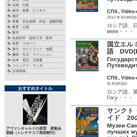
法律・行政
経済・産業・ビジネス
СПб., Video
統計
2012 年 R248526
軍事・安全保障、外交・国際問題
ロシア語、日本
教育・心理
вели・・・
数学
自然科学・技術工学・医学
国立エル
体育・スポーツ
旅行・ガイドブック・地図
語 DVD(P
趣味・生活・ファッション
Государст
絵本・昔話・児童書
Путеводите
コミックス・マンガ
日本関係
СПб., Video
年 R265352
おすすめタイトル
ロシア語、英
Госу・・・
サンクト
イド 20
Музеи Сан
アヴァンギャルドの原型 展覧会
лучших му
図録（トレチヤコフ美術館刊）