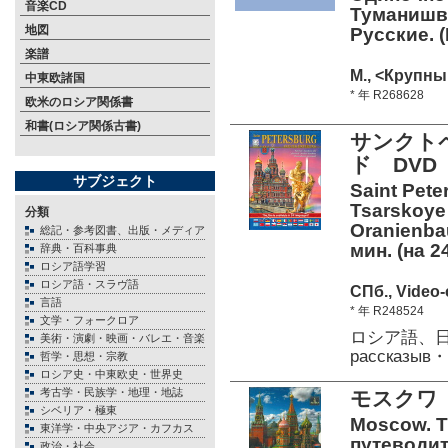
音楽CD
Туманишви
地図
Русские. 
楽譜
М., <Крупны
中東欧諸国
* 年 R268628
欧米のロシア関係書
和書(ロシア関係古書)
サンクト
ド DVD
サブジェクト
Saint Pete
Tsarskoye 
分類
Oranienba
総記・参考図書、出版・メディア
мин. (на 24
辞典・百科事典
ロシア語学習
ロシア語・スラヴ語
СПб., Video
言語
* 年 R248524
文学・フォークロア
ロシア語、日
美術・演劇・映画・バレエ・音楽
рассказы
哲学・思想・宗教
ロシア史・中東欧史・世界史
考古学・民族学・地理・地誌
モスクワ
シベリア・極東
Moscow. Th
東洋学・中央アジア・カフカス
путеводите
政治・社会