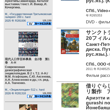
рус.яз.). 
Архетипы авангарда. Каталог
выставки./ текст. И. Вакар, И.
Кочергина.
СПб., Video
М., <Государственная Третьяковская
年 R265353
галерея> 200 c. hard
2025 年 R281006
\29,150
DVD - филь
サンクト
20フィル
Санкт-Пет
диска. Пу
рус.язы.).
現代人口学百科事典 全2巻 第1
巻 А-Н
СПб., ООО <
Современная
2011 年 R248525
демографическая
энциклопедия. В 2 т. Т.1: А-Н./
Фильм расс
М.М. Агафошин, С.Ю. Аксенова,
А.Н. Алексеенко и др.; гл. ред.
А.А. Ткаченко.
借りぐら
М., <Энциклопедия> 512 c. hard
リ製作 ア
2026 年 R281318
\26,950
Ариэтти и
gurashi no
Йонебаяши.