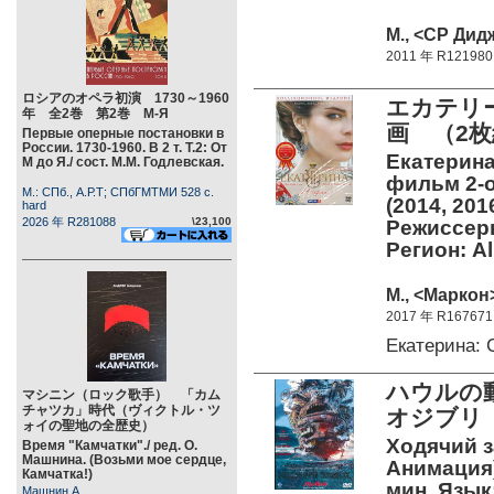
М., <СР Дид
2011 年 R121980
ロシアのオペラ初演 1730～1960
エカテリー
年 全2巻 第2巻 М-Я
画 （2
Первые оперные постановки в
России. 1730-1960. В 2 т. Т.2: От
Екатерина
М до Я./ сост. М.М. Годлевская.
фильм 2-о
М.: СПб., А.Р.Т; СПбГМТМИ 528 c.
(2014, 201
hard
2026 年 R281088
\23,100
Режиссеры
Регион: A
М., <Маркон>
2017 年 R167671
Екатерина:
ハウルの
マシニン（ロック歌手） 「カム
チャツカ」時代（ヴィクトル・ツ
オジブリ 
ォイの聖地の全歴史）
Ходячий за
Время "Камчатки"./ ред. О.
Машнина. (Возьми мое сердце,
Анимация)
Камчатка!)
мин. Язык
Машнин А.