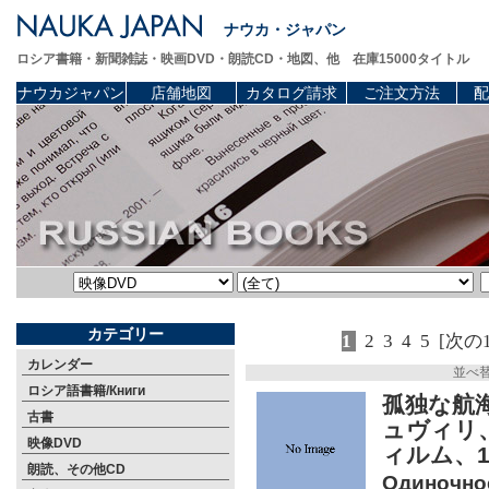
ナウカ・ジャパン
ロシア書籍・新聞雑誌・映画DVD・朗読CD・地図、他 在庫15000タイトル
ナウカジャパン
店舗地図
カタログ請求
ご注文方法
配
カテゴリー
1
2
3
4
5
[次の
カレンダー
並べ
ロシア語書籍/Книги
孤独な航海
古書
ュヴィリ
映像DVD
ィルム、1
朗読、その他CD
Одиночное