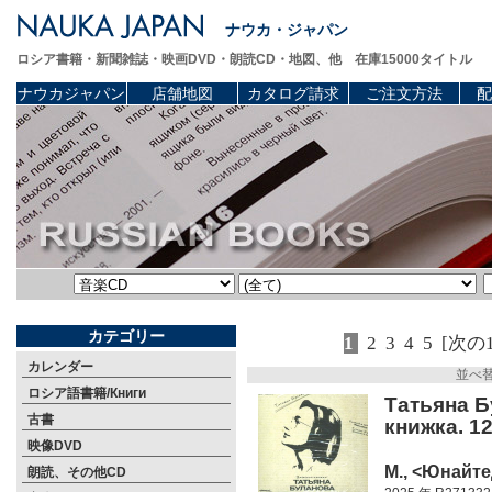
ナウカ・ジャパン
ロシア書籍・新聞雑誌・映画DVD・朗読CD・地図、他 在庫15000タイトル
ナウカジャパン
店舗地図
カタログ請求
ご注文方法
配
カテゴリー
1
2
3
4
5
[次の
カレンダー
並べ
ロシア語書籍/Книги
Татьяна Б
古書
книжка. 1
映像DVD
М., <Юнайте
朗読、その他CD