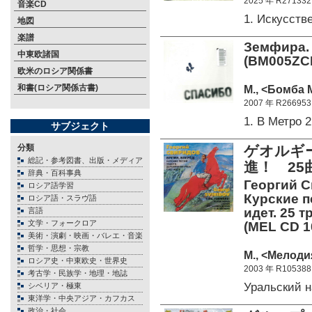
2025 年 R271332
音楽CD
1. Искусст
地図
楽譜
Земфира. 
中東欧諸国
(BM005ZC
欧米のロシア関係書
和書(ロシア関係古書)
М., <Бомба 
2007 年 R266953
1. В Метро 
サブジェクト
分類
ゲオルギ
総記・参考図書、出版・メディア
進！ 25
辞典・百科事典
Георгий С
ロシア語学習
Курские п
ロシア語・スラヴ語
идет. 25 
言語
文学・フォークロア
(MEL CD 1
美術・演劇・映画・バレエ・音楽
哲学・思想・宗教
М., <Мелоди
ロシア史・中東欧史・世界史
2003 年 R105388
考古学・民族学・地理・地誌
Уральский 
シベリア・極東
東洋学・中央アジア・カフカス
政治・社会