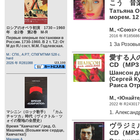
こう 音楽
Татьяна О
морем. 12
ロシアのオペラ初演 1730～1960
М., <Союз> c
年 全2巻 第2巻 М-Я
2016 年 R185686
Первые оперные постановки в
России. 1730-1960. В 2 т. Т.2: От
1 За Розов
М до Я./ сост. М.М. Годлевская.
М.: СПб., А.Р.Т; СПбГМТМИ 528 c.
愛する人
hard
2026 年 R281088
\23,100
CD（MP
Шансон дл
(Сергей К
Раиса Отр
М., <Юнайте
2022 年 R243017
1. Алексан
マシニン（ロック歌手） 「カム
チャツカ」時代（ヴィクトル・ツ
ォイの聖地の全歴史）
ヴラジミ
Время "Камчатки"./ ред. О.
Машнина. (Возьми мое сердце,
CD（MP
Камчатка!)
Машнин А.