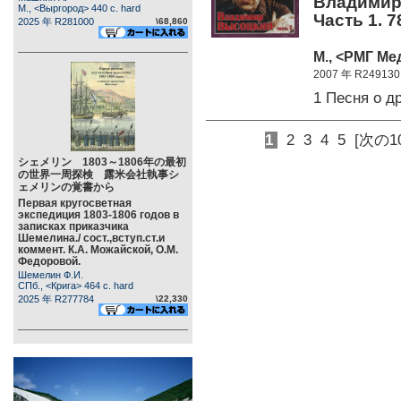
Владимир
М., <Выргород> 440 c. hard
Часть 1. 7
2025 年 R281000
\68,860
М., <РМГ Ме
2007 年 R249130
1 Песня о д
1
2
3
4
5
[次の1
シェメリン 1803～1806年の最初
の世界一周探検 露米会社執事シ
ェメリンの覚書から
Первая кругосветная
экспедиция 1803-1806 годов в
записках приказчика
Шемелина./ сост.,вступ.ст.и
коммент. К.А. Можайской, О.М.
Федоровой.
Шемелин Ф.И.
СПб., <Крига> 464 c. hard
2025 年 R277784
\22,330