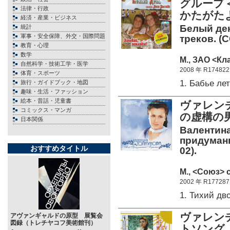
グループ
法律・行政
かたがた
経済・産業・ビジネス
Белый ден
統計
軍事・安全保障、外交・国際問題
треков. (C
教育・心理
数学
М., ЗАО <Кл
自然科学・技術工学・医学
2008 年 R174822
体育・スポーツ
1. Бабье ле
旅行・ガイドブック・地図
趣味・生活・ファッション
絵本・昔話・児童書
ヴァレン
コミックス・マンガ
の虚構の男
日本関係
Валентина
придуманн
おすすめタイトル
02).
М., <Союз> c
2002 年 R177287
1. Тихий д
ヴァレン
アヴァンギャルドの原型 展覧会
図録（トレチヤコフ美術館刊）
トソング 