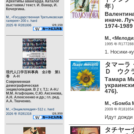
Архетипы авангарда. Каталог
年）
выставки./ текст. И. Вакар, И.
Кочергина.
Валентина
М., <Государственная Третьяковская
иначе. Лу
галерея> 200 c. hard
1974-1989 
2025 年 R281006
\29,150
М., <Мелоди
1995 年 R177288
1. Носики-
タマーラ
Ｄ ウク
現代人口学百科事典 全2巻 第1
巻 А-Н
Тамара Ми
Современная
украински
демографическая
энциклопедия. В 2 т. Т.1: А-Н./
476).
М.М. Агафошин, С.Ю. Аксенова,
А.Н. Алексеенко и др.; гл. ред.
А.А. Ткаченко.
М., <Бомба 
2009 年 R181654
М., <Энциклопедия> 512 c. hard
2026 年 R281318
\26,950
Идут дожди
タチヤー