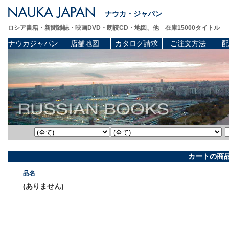
ナウカ・ジャパン
ロシア書籍・新聞雑誌・映画DVD・朗読CD・地図、他 在庫15000タイトル
ナウカジャパン
店舗地図
カタログ請求
ご注文方法
配
カートの商
品名
(ありません)