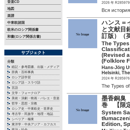
音楽CD
2026 年 R285979
地図
Вся истори
楽譜
ハンス＝
中東欧諸国
と文献目録
欧米のロシア関係書
訂版）（
和書(ロシア関係古書)
The Types 
Classificat
サブジェクト
(Revised a
(Folklore 
分類
Hans-Jörg U
総記・参考図書、出版・メディア
Helsinki, Th
辞典・百科事典
ロシア語学習
2024 年 R285976
ロシア語・スラヴ語
The Types o
言語
文学・フォークロア
墨香銅臭
美術・演劇・映画・バレエ・音楽
哲学・思想・宗教
巻 【限定
ロシア史・中東欧史・世界史
System Sa
考古学・民族学・地理・地誌
tłumaczeni
シベリア・極東
Edition, Sp
東洋学・中央アジア・カフカス
政治・社会