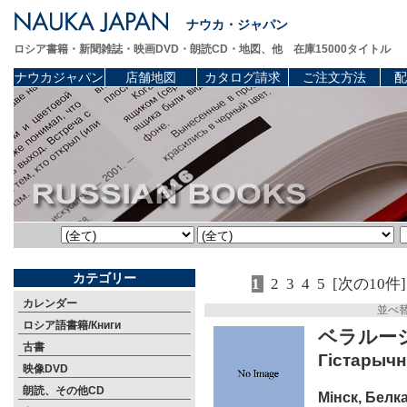
ナウカ・ジャパン
ロシア書籍・新聞雑誌・映画DVD・朗読CD・地図、他 在庫15000タイトル
ナウカジャパン
店舗地図
カタログ請求
ご注文方法
配
カテゴリー
1
2
3
4
5
[次の10件]
カレンダー
並べ
ロシア語書籍/Книги
ベラルーシ
古書
Гiстарычны
映像DVD
朗読、その他CD
Мiнск, Белка