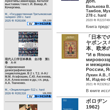
доп.
Архетипы авангарда. Каталог
выставки./ текст. И. Вакар, И.
Валькова В.
Кочергина.
Тамбов, Муз
М., <Государственная Третьяковская
278 c. hard
галерея> 200 c. hard
2020 年 R223749
2025 年 R281006
\29,150
Книга пред
「日本で
ヤポンス
本、欧米
"И в Япон
мировоззр
現代人口学百科事典 全2巻 第1
巻 А-Н
и межцив
Современная
России, Я
демографическая
энциклопедия. В 2 т. Т.1: А-Н./
Лукин А.В.,
М.М. Агафошин, С.Ю. Аксенова,
М., Изд-во <
А.Н. Алексеенко и др.; гл. ред.
А.А. Ткаченко.
2021 年 R232912
М., <Энциклопедия> 512 c. hard
В книге ис
2026 年 R281318
\26,950
ボロヂン 
1962)