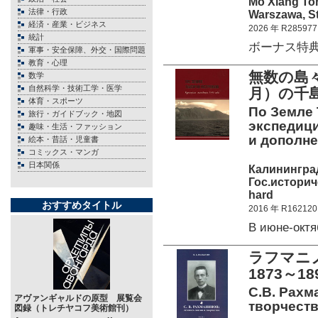
Mo Xiang To
法律・行政
Warszawa, St
経済・産業・ビジネス
2026 年 R285977
統計
ボーナス特典、
軍事・安全保障、外交・国際問題
教育・心理
無数の島々
数学
自然科学・技術工学・医学
月）の千
体育・スポーツ
По Земле 
旅行・ガイドブック・地図
экспедици
趣味・生活・ファッション
и дополне
絵本・昔話・児童書
コミックス・マンガ
日本関係
Калинингра
Гос.историч
hard
おすすめタイトル
2016 年 R162120
В июне-окт
ラフマニ
1873～1
С.В. Рахм
アヴァンギャルドの原型 展覧会
творчества
図録（トレチヤコフ美術館刊）