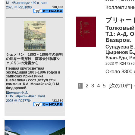
М., <Выргород> 440 c. hard
Коллективн
2025 年 R281000
\68,860
ブリャー
Толковый 
Т.1: А-Д. 
Базаров.
Сундуева Е.
Цыренов Б.
シェメリン 1803～1806年の最初
Улан-Удэ, Р
の世界一周探検 露米会社執事シ
ェメリンの覚書から
2023 年 R247376
Первая кругосветная
Около 8300 
экспедиция 1803-1806 годов в
записках приказчика
Шемелина./ сост.,вступ.ст.и
коммент. К.А. Можайской, О.М.
1
2
3
4
5
[次の10件]
Федоровой.
Шемелин Ф.И.
СПб., <Крига> 464 c. hard
2025 年 R277784
\22,330