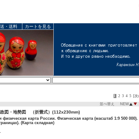
送・送料
カートを見る
1
2
3
4
5
[次
並べ替え NEW
図・地勢図 （折畳式）(112x230mm)
 физическая карта России. Физическая карта (масштаб 1:9 500 000).
границах). (Карта складная)
.