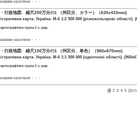
 назвами населени・・・
行政地図 縮尺250万分の1 （州区分、カラー）（630x410mm)
істративна карта. Україна. М-б 1:2 500 000 (різнокольорові області). 
картографічна група 1 c. pap.
 назвами населени・・・
行政地図 縮尺150万分の1 （州区分、単色）（960x670mm)
стративна карта. Україна. М-б 1:1 500 000 (однотонні області). (960x
картографічна група 1 c. pap.
 назвами населени・・・
1
2
3
4
5
[次の