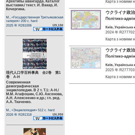
Архетипы авангарда. Каталог
Карта з новими
выставки./ текст. И. Вакар, И.
Кочергина.
ウクライナ政治・
М., <Государственная Третьяковская
Політико-адмін
галерея> 200 c. hard
2025 年 R281006
\29,150
Київ, Українська 
2024 年 R277702
Карта з новими
ウクライナ政治・
Політико-адміні
Київ, Українська 
2025 年 R277703
現代人口学百科事典 全2巻 第1
巻 А-Н
Карта з новими
Современная
демографическая
энциклопедия. В 2 т. Т.1: А-Н./
М.М. Агафошин, С.Ю. Аксенова,
А.Н. Алексеенко и др.; гл. ред.
А.А. Ткаченко.
М., <Энциклопедия> 512 c. hard
2026 年 R281318
\26,950