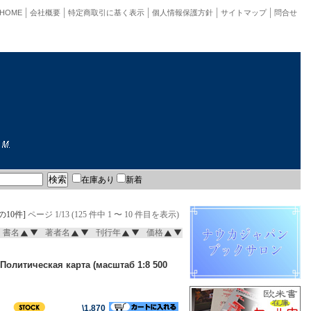
HOME
会社概要
特定商取引に基く表示
個人情報保護方針
サイトマップ
問合せ
在庫あり
新着
の10件]
ページ 1/13 (125 件中 1 〜 10 件目を表示)
書名
著者名
刊行年
価格
 Политическая карта (масштаб 1:8 500
\1,870