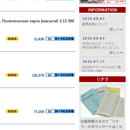
INFORMATION
. Политическая карта (масштаб 1:13 500
\1,430
\18,370
リテラ
\7,150
出版情報カタログ「リテ
ラ」のダウンロードはこち