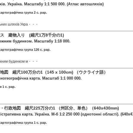
ів. Україна. Масштабу 1:1 500 000. (Атлас автошляхів)
картографічна група 2 c. pap.
льних шляхів Укра・・・
ス 建物入り (縮尺1万8千分の1)
кожним будинком. Масштабу 1:18 000.
картографічна група 126 c. pap.
кожним будинком м・・・
図 縮尺100万分の1（145 x 100cm) （ウクライナ語）
ьногеографічна карта. Масштаб 1:1 000 000.
 1 c. pap.
行政地図 縮尺225万分の1 （州区分、単色）（640x430mm)
стративна карта. Україна. М-б 1:2 250 000 (однотонні області). (640x4
картографічна група 1 c. pap.