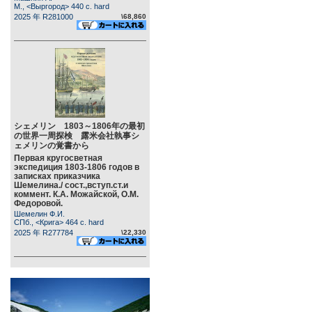
М., <Выргород> 440 c. hard
2025 年 R281000
\68,860
シェメリン 1803～1806年の最初
の世界一周探検 露米会社執事シ
ェメリンの覚書から
Первая кругосветная
экспедиция 1803-1806 годов в
записках приказчика
Шемелина./ сост.,вступ.ст.и
коммент. К.А. Можайской, О.М.
Федоровой.
Шемелин Ф.И.
СПб., <Крига> 464 c. hard
2025 年 R277784
\22,330