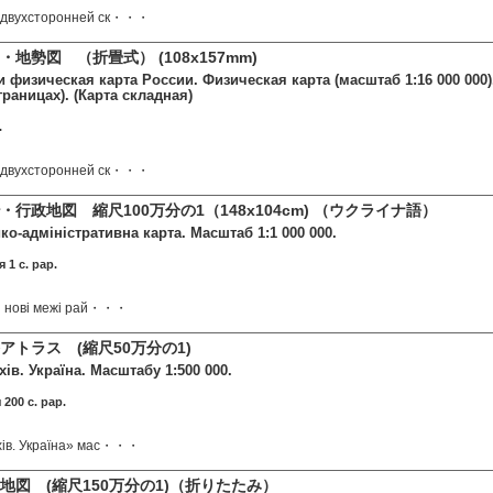
 двухсторонней ск・・・
地勢図 （折畳式） (108x157mm)
 физическая карта России. Физическая карта (масштаб 1:16 000 000)
границах). (Карта складная)
.
 двухсторонней ск・・・
行政地図 縮尺100万分の1（148x104cm) （ウクライナ語）
ико-адміністративна карта. Масштаб 1:1 000 000.
 1 c. pap.
ні нові межі рай・・・
アトラス (縮尺50万分の1)
ів. Україна. Масштабу 1:500 000.
 200 c. pap.
хів. Україна» мас・・・
地図 (縮尺150万分の1)（折りたたみ）