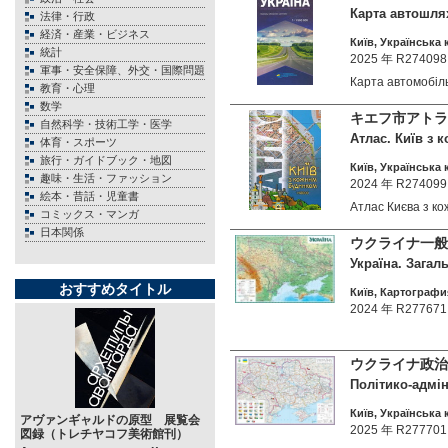
Карта автошлях
法律・行政
経済・産業・ビジネス
Київ, Українська 
統計
2025 年 R274098
軍事・安全保障、外交・国際問題
Карта автомобі
教育・心理
数学
キエフ市アトラ
自然科学・技術工学・医学
Атлас. Київ з 
体育・スポーツ
旅行・ガイドブック・地図
Київ, Українська 
趣味・生活・ファッション
2024 年 R274099
絵本・昔話・児童書
Атлас Києва з 
コミックス・マンガ
日本関係
ウクライナ一般地
Україна. Загал
おすすめタイトル
Київ, Картография
2024 年 R277671
ウクライナ政治・
Політико-адміні
Київ, Українська 
アヴァンギャルドの原型 展覧会
2025 年 R277701
図録（トレチヤコフ美術館刊）