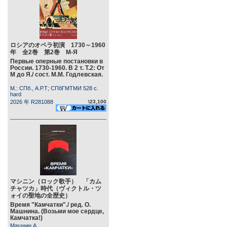
ロシアのオペラ初演 1730～1960
年 全2巻 第2巻 М-Я
Первые оперные постановки в
России. 1730-1960. В 2 т. Т.2: От
М до Я./ сост. М.М. Годлевская.
М.: СПб., А.Р.Т; СПбГМТМИ 528 c.
hard
2026 年 R281088
\23,100
マシニン（ロック歌手） 「カム
チャツカ」時代（ヴィクトル・ツ
ォイの聖地の全歴史）
Время "Камчатки"./ ред. О.
Машнина. (Возьми мое сердце,
Камчатка!)
Машнин А.