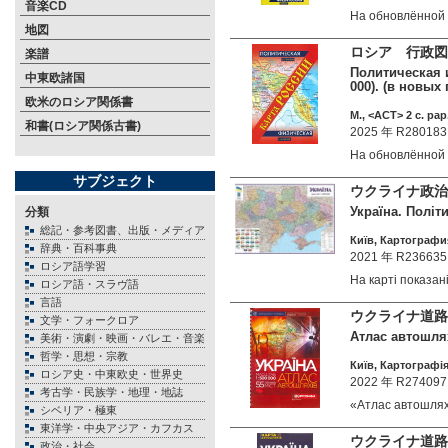
音楽CD
На обновлённой
地図
ロシア 行政図・
楽譜
Политическая и
中東欧諸国
000). (в новых 
欧米のロシア関係書
М., <АСТ> 2 c. pap
和書(ロシア関係古書)
2025 年 R280183
На обновлённой
サブジェクト
ウクライナ政治・
Україна. Політ
分類
総記・参考図書、出版・メディア
Київ, Картография
辞典・百科事典
2021 年 R236635
ロシア語学習
На карті показа
ロシア語・スラヴ語
言語
ウクライナ道路
文学・フォークロア
Атлас автошлях
美術・演劇・映画・バレエ・音楽
哲学・思想・宗教
Київ, Картографія
ロシア史・中東欧史・世界史
2022 年 R274097
考古学・民族学・地理・地誌
«Атлас автошля
シベリア・極東
東洋学・中央アジア・カフカス
ウクライナ道路
政治・社会