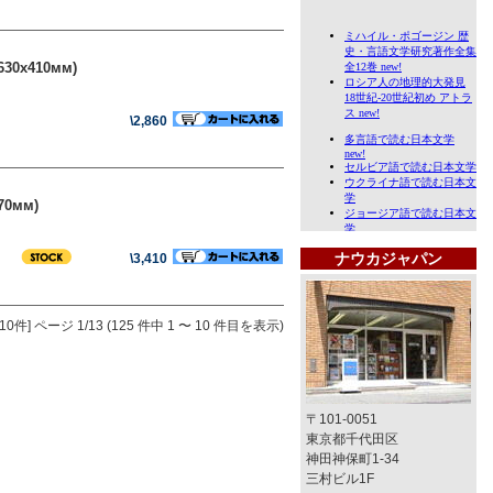
(630x410мм)
\2,860
670мм)
ナウカジャパン
\3,410
10件]
ページ 1/13 (125 件中 1 〜 10 件目を表示)
〒101-0051
東京都千代田区
神田神保町1-34
三村ビル1F