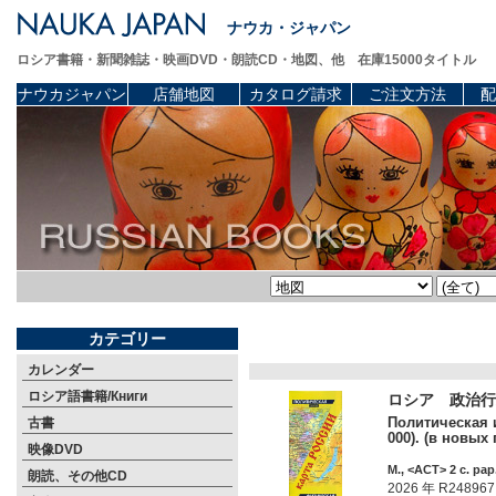
ナウカ・ジャパン
ロシア書籍・新聞雑誌・映画DVD・朗読CD・地図、他 在庫15000タイトル
ナウカジャパン
店舗地図
カタログ請求
ご注文方法
配
カテゴリー
カレンダー
ロシア語書籍/Книги
ロシア 政治行政
Политическая и
古書
000). (в новых 
映像DVD
М., <АСТ> 2 c. pap
朗読、その他CD
2026 年 R248967