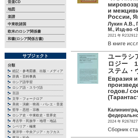
音楽CD
мировоззр
地図
и межцив
России, Я
楽譜
Лукин А.В.,
中東欧諸国
М., Изд-во <
欧米のロシア関係書
2021 年 R232912
和書(ロシア関係古書)
В книге ис
ユーラシ
サブジェクト
ロジー 1
分類
ステム・
総記・参考図書、出版・メディア
辞典・百科事典
Евразия и
ロシア語学習
произведе
ロシア語・スラヴ語
годов./ со
言語
(Тарантас
文学・フォークロア
美術・演劇・映画・バレエ・音楽
Калинингра
哲学・思想・宗教
федеральног
ロシア史・中東欧史・世界史
考古学・民族学・地理・地誌
2024 年 R267827
シベリア・極東
Сборник ст
東洋学・中央アジア・カフカス
政治・社会