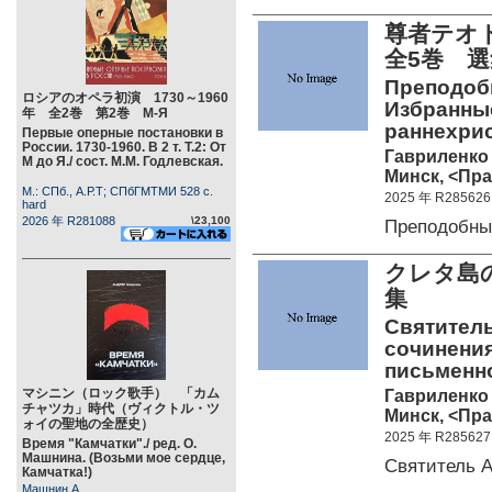
尊者テオド
全5巻 
Преподобн
ロシアのオペラ初演 1730～1960
Избранные
年 全2巻 第2巻 М-Я
раннехри
Первые оперные постановки в
России. 1730-1960. В 2 т. Т.2: От
Гавриленко 
М до Я./ сост. М.М. Годлевская.
Минск, <Пра
М.: СПб., А.Р.Т; СПбГМТМИ 528 c.
2025 年 R285626
hard
2026 年 R281088
\23,100
Преподобны
クレタ島の
集
Святитель
сочинения
письменн
マシニン（ロック歌手） 「カム
Гавриленко 
チャツカ」時代（ヴィクトル・ツ
Минск, <Пра
ォイの聖地の全歴史）
2025 年 R285627
Время "Камчатки"./ ред. О.
Машнина. (Возьми мое сердце,
Святитель 
Камчатка!)
Машнин А.