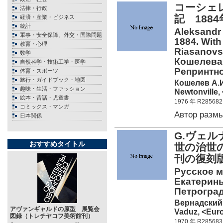
コーシェレ
法律・行政
記 188
経済・産業・ビジネス
統計
Aleksandr 
軍事・安全保障、外交・国際問題
1884. With
教育・心理
Riasanovs
数学
Кошелева
自然科学・技術工学・医学
Репринтн
体育・スポーツ
旅行・ガイドブック・地図
Кошелев А.
趣味・生活・ファッション
Newtonville,
絵本・昔話・児童書
1976 年 R285682
コミックス・マンガ
Автор разм
日本関係
G.ヴェルナ
おすすめタイトル
世の治世
刊の復刻版
Русское м
Екатерины
Петроград.
Вернадский 
アヴァンギャルドの原型 展覧会
Vaduz, <Euro
図録（トレチヤコフ美術館刊）
1970 年 R285683