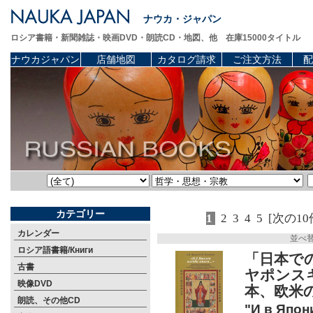
ナウカ・ジャパン
ロシア書籍・新聞雑誌・映画DVD・朗読CD・地図、他 在庫15000タイトル
ナウカジャパン
店舗地図
カタログ請求
ご注文方法
配
カテゴリー
1
2
3
4
5
[次の10
カレンダー
並べ
ロシア語書籍/Книги
「日本で
古書
ヤポンス
映像DVD
本、欧米
朗読、その他CD
"И в Япон