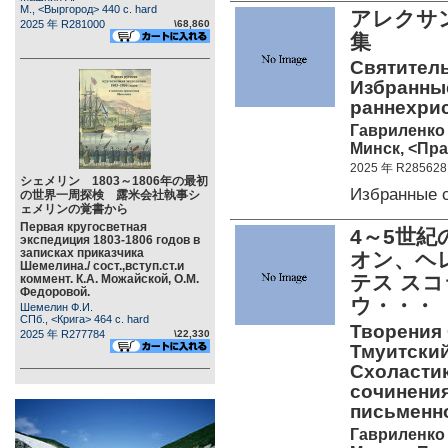
М., <Выргород> 440 c. hard
アレクサ
2025 年 R281000
\68,860
集
Святитель
Избранные
раннехри
Гавриленко 
Минск, <Пра
2025 年 R285628
シェメリン 1803～1806年の最初
Избранные 
の世界一周探検 露米会社執事シ
ェメリンの覚書から
Первая кругосветная
4～5世
экспедиция 1803-1806 годов в
записках приказчика
オン、ヘ
Шемелина./ сост.,вступ.ст.и
テス ス
коммент. К.А. Можайской, О.М.
Федоровой.
ウ・・・
Шемелин Ф.И.
СПб., <Крига> 464 c. hard
Творения 
2025 年 R277784
\22,330
Тмуитский
Схоластик
сочинения
письменн
Гавриленко 