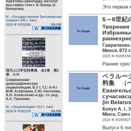
Архетипы авангарда. Каталог
выставки./ текст. И. Вакар, И.
Это первая
Кочергина.
М., <Государственная Третьяковская
5～6世
галерея> 200 c. hard
2025 年 R281006
\29,150
Творения С
Избранные
раннехри
Гавриленко 
Минск, 872 c
2025 年 R285556
Раннее хрис
現代人口学百科事典 全2巻 第1
巻 А-Н
ベラルー
Современная
料集 （
демографическая
энциклопедия. В 2 т. Т.1: А-Н./
Евангельс
М.М. Агафошин, С.Ю. Аксенова,
А.Н. Алексеенко и др.; гл. ред.
сучаснасц
А.А. Ткаченко.
(in Belarus
М., <Энциклопедия> 512 c. hard
Бокун А. I.,
2026 年 R281318
\26,950
Мiнск, Саюз 
2024 年 R285607
Выпуск 6 п