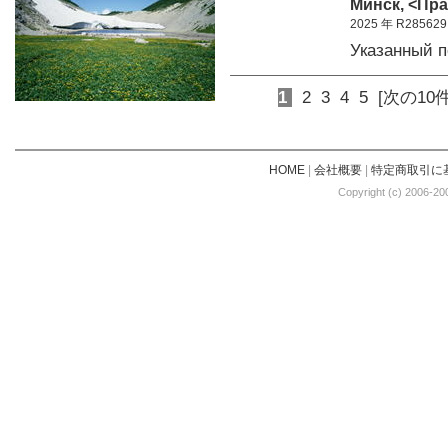
Минск, <Пра
2025 年 R285629
Указанный 
1
2
3
4
5
[次の10件
HOME
|
会社概要
|
特定商取引に
Copyright (c) 2006-20