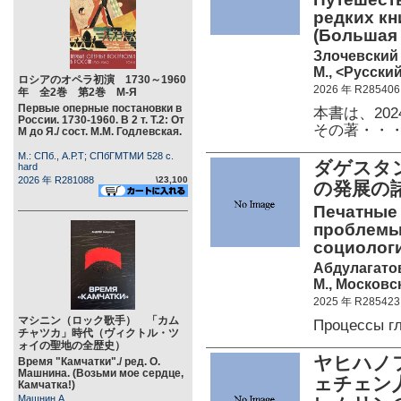
редких кн
(Большая
Злочевский 
М., <Русский
ロシアのオペラ初演 1730～1960
2026 年 R285406
年 全2巻 第2巻 М-Я
Первые оперные постановки в
本書は、20
России. 1730-1960. В 2 т. Т.2: От
その著・・
М до Я./ сост. М.М. Годлевская.
М.: СПб., А.Р.Т; СПбГМТМИ 528 c.
ダゲスタ
hard
2026 年 R281088
\23,100
の発展の
Печатные 
проблемы
социологи
Абдулагатов
М., Московс
2025 年 R285423
マシニン（ロック歌手） 「カム
Процессы 
チャツカ」時代（ヴィクトル・ツ
ォイの聖地の全歴史）
ヤヒハノ
Время "Камчатки"./ ред. О.
Машнина. (Возьми мое сердце,
ェチェン
Камчатка!)
Машнин А.