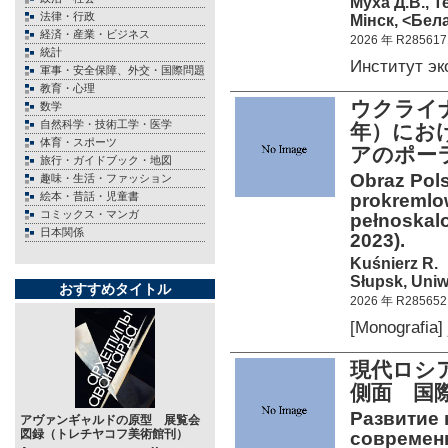
Муха Д.В., Т
法律・行政
Мiнск, <Бела
経済・産業・ビジネス
2026 年 R285617
統計
Институт э
軍事・安全保障、外交・国際問題
教育・心理
ウクライナ
数学
自然科学・技術工学・医学
年）にお
体育・スポーツ
アのポー
旅行・ガイドブック・地図
Obraz Pols
趣味・生活・ファッション
絵本・昔話・児童書
prokremlo
コミックス・マンガ
pełnoskalo
日本関係
2023).
Kuśnierz R.
Słupsk, Uniw
おすすめタイトル
2026 年 R285652
[Monografia
現代ロシ
側面 国
Развитие 
アヴァンギャルドの原型 展覧会
図録（トレチヤコフ美術館刊）
современн