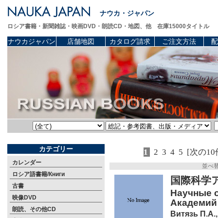
ナウカ・ジャパン
ロシア書籍・新聞雑誌・映画DVD・朗読CD・地図、他 在庫15000タイトル
ナウカジャパン
店舗地図
カタログ請求
ご注文方法
配
カテゴリー
1
2
3
4
5
[次の10
カレンダー
並べ
ロシア語書籍/Книги
国際科学
古書
Научные 
映像DVD
Академий 
朗読、その他CD
Витязь П.А.