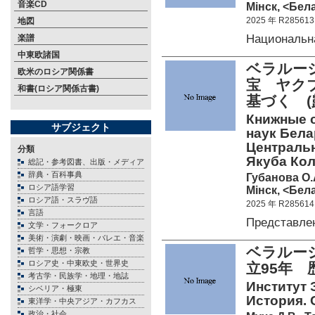
音楽CD
Мiнск, <Бела
2025 年 R285613
地図
Национальн
楽譜
中東欧諸国
ベラルー
欧米のロシア関係書
宝 ヤク
和書(ロシア関係古書)
基づく 
Книжные 
サブジェクト
наук Бела
Централь
分類
Якуба Кола
総記・参考図書、出版・メディア
辞典・百科事典
Губанова О.
ロシア語学習
Мiнск, <Бела
ロシア語・スラヴ語
2025 年 R285614
言語
Представле
文学・フォークロア
美術・演劇・映画・バレエ・音楽
ベラルー
哲学・思想・宗教
ロシア史・中東欧史・世界史
立95年
考古学・民族学・地理・地誌
Институт 
シベリア・極東
История. 
東洋学・中央アジア・カフカス
政治・社会