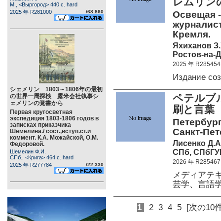
レムリン
М., <Выргород> 440 c. hard
2025 年 R281000
\68,860
Освещая -
журналист
Кремля.
Яхиханов З.
Ростов-на-Д
2025 年 R285454
Издание со
シェメリン 1803～1806年の最初
ペテルブル
の世界一周探検 露米会社執事シ
ェメリンの覚書から
刷と言葉
Первая кругосветная
экспедиция 1803-1806 годов в
Петербург
записках приказчика
Санкт-Пет
Шемелина./ сост.,вступ.ст.и
коммент. К.А. Можайской, О.М.
Лисенко Д.А.
Федоровой.
СПб, СПбГУП
Шемелин Ф.И.
СПб., <Крига> 464 c. hard
2026 年 R285467
2025 年 R277784
\22,330
メディアテ
芸学、言語
1
2
3
4
5
[次の10件