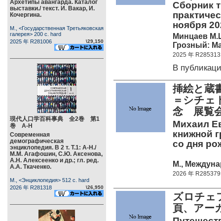
Архетипы авангарда. Каталог
Сборник 
выставки./ текст. И. Вакар, И.
практичес
Кочергина.
ноября 2
М., <Государственная Третьяковская
галерея> 200 c. hard
Минцаев М.Ш
2025 年 R281006
\29,150
Грозный: Ма
2025 年 R285313
В публикац
挿絵と蔵
＝シチェド
念 展覧
現代人口学百科事典 全2巻 第1
Михаил Е
巻 А-Н
книжной г
Современная
демографическая
со дня ро
энциклопедия. В 2 т. Т.1: А-Н./
М.М. Агафошин, С.Ю. Аксенова,
А.Н. Алексеенко и др.; гл. ред.
М., Междуна
А.А. Ткаченко.
2026 年 R285379
М., <Энциклопедия> 512 c. hard
2026 年 R281318
\26,950
ズロチェ
頁、アー
Путешеств