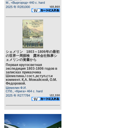
М., <Выргород> 440 c. hard
2025 年 R281000
\68,860
シェメリン 1803～1806年の最初
の世界一周探検 露米会社執事シ
ェメリンの覚書から
Первая кругосветная
экспедиция 1803-1806 годов в
записках приказчика
Шемелина./ сост.,вступ.ст.и
коммент. К.А. Можайской, О.М.
Федоровой.
Шемелин Ф.И.
СПб., <Крига> 464 c. hard
2025 年 R277784
\22,330