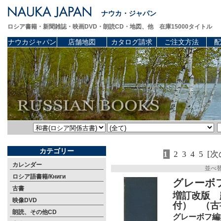
ナウカ・ジャパン
ロシア書籍・新聞雑誌・映画DVD・朗読CD・地図、他 在庫15000タイトル
ナウカジャパン
店舗地図
カタログ請求
ご注文方法
配
カテゴリー
1
2
3
4
5
[次
カレンダー
並べ
ロシア語書籍/Книги
グレーボ
古書
増訂改版 
映像DVD
付） （古
朗読、その他CD
グレーボフ編