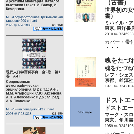
（古書）
Архетипы авангарда. Каталог
выставки./ текст. И. Вакар, И.
Кочергина.
世界初の女
書）
М., <Государственная Третьяковская
галерея> 200 c. hard
ミハイル・ア
2025 年 R281006
\29,150
東京, 東洋書店 4
2010 年 R246933
カバー・帯付き
・・・
魂をたづ
魂をたづね
現代人口学百科事典 全2巻 第1
レフ・シェス
巻 А-Н
京都、雄渾社 32
Современная
демографическая
1971 年 R242104
энциклопедия. В 2 т. Т.1: А-Н./
М.М. Агафошин, С.Ю. Аксенова,
А.Н. Алексеенко и др.; гл. ред.
ドストエ
А.А. Ткаченко.
ドストエー
М., <Энциклопедия> 512 c. hard
2026 年 R281318
\26,950
マーク・スロ
東京、角川書店 2
1959 年 R242105
カバースレ