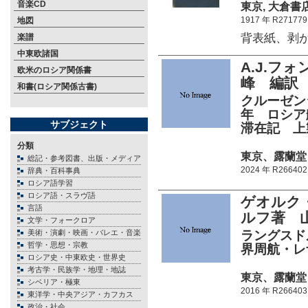
音楽CD
東京, 大倉書店 5
1917 年 R271779
地図
背表紙、剥
楽譜
中東欧諸国
A.J.フ
欧米のロシア関係書
峰 編訳
和書(ロシア関係古書)
クルーゼン
年 ロシア
サブジェクト
滞在記 上
分類
東京、露蘭堂 23
総記・参考図書、出版・メディア
2024 年 R266402
辞典・百科事典
ロシア語学習
ロシア語・スラヴ語
ゲオルク
言語
ルフ著 
文学・フォークロア
美術・演劇・映画・バレエ・音楽
ラングスド
哲学・思想・宗教
界周航・レ
ロシア史・中東欧史・世界史
考古学・民族学・地理・地誌
東京、露蘭堂 25
シベリア・極東
2016 年 R266403
東洋学・中央アジア・カフカス
政治・社会