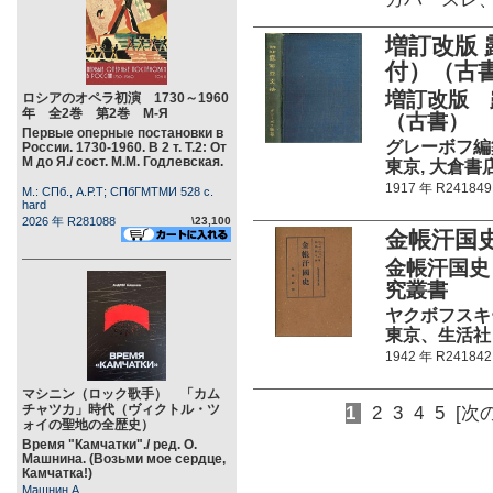
増訂改版
付）（古書
増訂改版 
ロシアのオペラ初演 1730～1960
年 全2巻 第2巻 М-Я
（古書）
Первые оперные постановки в
グレーボフ編
России. 1730-1960. В 2 т. Т.2: От
М до Я./ сост. М.М. Годлевская.
東京, 大倉書店 5
1917 年 R241849
М.: СПб., А.Р.Т; СПбГМТМИ 528 c.
hard
2026 年 R281088
\23,100
金帳汗国
金帳汗国史
究叢書
ヤクボフスキ
東京、生活社 39
1942 年 R241842
マシニン（ロック歌手） 「カム
チャツカ」時代（ヴィクトル・ツ
1
2
3
4
5
[次の
ォイの聖地の全歴史）
Время "Камчатки"./ ред. О.
Машнина. (Возьми мое сердце,
Камчатка!)
Машнин А.