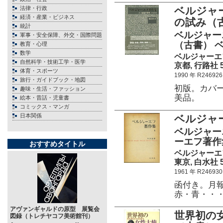
法律・行政
ベルジャ
経済・産業・ビジネス
の試み（
統計
ベルジャー
軍事・安全保障、外交・国際問題
（古書） 
教育・心理
数学
ベルジャーエ
自然科学・技術工学・医学
京都, 行路社 55
体育・スポーツ
1990 年 R246926
旅行・ガイドブック・地図
初版。カバ
趣味・生活・ファッション
美品。
絵本・昔話・児童書
コミックス・マンガ
日本関係
ベルジャ
ベルジャー
ーエフ著作
おすすめタイトル
ベルジャーエ
東京, 白水社 51
1961 年 R246930
函付き。月報
赤・青・・
アヴァンギャルドの原型 展覧会
世界初の
図録（トレチヤコフ美術館刊）