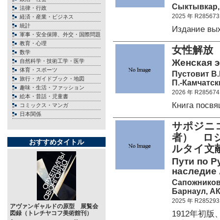
Сыктывкар, 
法律・行政
2025 年 R285673
経済・産業・ビジネス
統計
Издание вы
軍事・安全保障、外交・国際問題
教育・心理
女性解放
数学
Женская э
自然科学・技術工学・医学
体育・スポーツ
Пустовит В.
旅行・ガイドブック・地図
П.-Камчатски
趣味・生活・ファッション
2026 年 R285674
絵本・昔話・児童書
Книга посв
コミックス・マンガ
日本関係
サポジニコ
者） ロ
おすすめタイトル
ルタイ文
Пути по Р
наследие 
Сапожников
Барнаул, АК
2025 年 R285293
アヴァンギャルドの原型 展覧会
1912年初
図録（トレチヤコフ美術館刊）