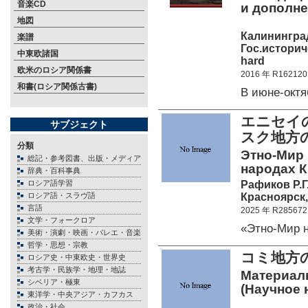
音楽CD
и дополне
地図
Калинингра
楽譜
Гос.историч
中東欧諸国
hard
欧米のロシア関係書
2016 年 R162120
和書(ロシア関係古書)
В июне-окт
エニセイ
サブジェクト
スク地方
分類
Этно-Мир 
総記・参考図書、出版・メディア
народах К
辞典・百科事典
Рафиков Р.Г.
ロシア語学習
Красноярск,
ロシア語・スラヴ語
言語
2025 年 R285672
文学・フォークロア
«Этно-Мир 
美術・演劇・映画・バレエ・音楽
哲学・思想・宗教
コミ地方
ロシア史・中東欧史・世界史
考古学・民族学・地理・地誌
Материалы
シベリア・極東
(Научное 
東洋学・中央アジア・カフカス
政治・社会