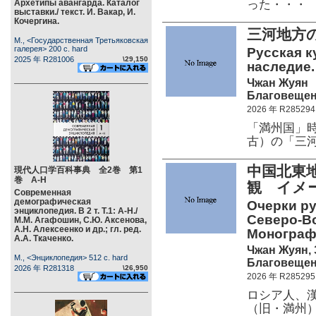
った・・・
Архетипы авангарда. Каталог
выставки./ текст. И. Вакар, И.
Кочергина.
三河地方
М., <Государственная Третьяковская
галерея> 200 c. hard
Русская к
2025 年 R281006
\29,150
наследие.
Чжан Жуян
Благовещенс
2026 年 R285294
「満州国」
古）の「三
中国北東
現代人口学百科事典 全2巻 第1
巻 А-Н
観 イメ
Современная
демографическая
Очерки р
энциклопедия. В 2 т. Т.1: А-Н./
Северо-Во
М.М. Агафошин, С.Ю. Аксенова,
А.Н. Алексеенко и др.; гл. ред.
Монографи
А.А. Ткаченко.
Чжан Жуян, 
М., <Энциклопедия> 512 c. hard
Благовещенс
2026 年 R281318
\26,950
2026 年 R285295
ロシア人、
（旧・満州