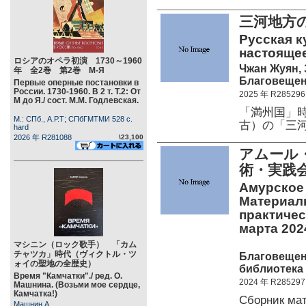
三河地方
Русская к
настоящее
ロシアのオペラ初演 1730～1960
Чжан Жуян, 
年 全2巻 第2巻 М-Я
Благовещенс
Первые оперные постановки в
России. 1730-1960. В 2 т. Т.2: От
2025 年 R285296
М до Я./ сост. М.М. Годлевская.
「満州国」
М.: СПб., А.Р.Т; СПбГМТМИ 528 c.
古）の「三
hard
2026 年 R281088
\23,100
アムール
術・実践
Амурское 
Материалы
практичес
марта 202
マシニン（ロック歌手） 「カム
チャツカ」時代（ヴィクトル・ツ
Благовещен
ォイの聖地の全歴史）
библиотека 
Время "Камчатки"./ ред. О.
2024 年 R285297
Машнина. (Возьми мое сердце,
Камчатка!)
Сборник ма
Машнин А.