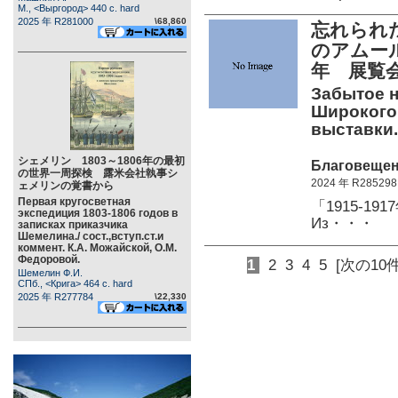
М., <Выргород> 440 c. hard
2025 年 R281000
\68,860
忘れられた
のアムール
年 展覧
Забытое н
Широкогор
выставки. 
シェメリン 1803～1806年の最初
Благовещенс
の世界一周探検 露米会社執事シ
2024 年 R285298
ェメリンの覚書から
Первая кругосветная
「1915-1
экспедиция 1803-1806 годов в
Из・・・
записках приказчика
Шемелина./ сост.,вступ.ст.и
коммент. К.А. Можайской, О.М.
Федоровой.
1
2
3
4
5
[次の10件
Шемелин Ф.И.
СПб., <Крига> 464 c. hard
2025 年 R277784
\22,330