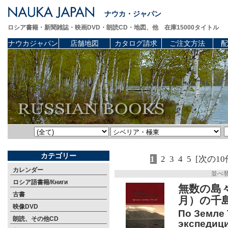
ナウカ・ジャパン
ロシア書籍・新聞雑誌・映画DVD・朗読CD・地図、他 在庫15000タイトル
ナウカジャパン
店舗地図
カタログ請求
ご注文方法
配
カテゴリー
1
2
3
4
5
[次の10
カレンダー
並べ
ロシア語書籍/Книги
無数の島々
古書
月）の千
映像DVD
По Земле 
朗読、その他CD
экспедици