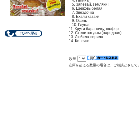
4. Галина
5. Запевай, земляки!
6. Церковь белая
7. Звездочка
8. Ехали казаки
9. Осень
10. Глупая
11. Крути бараночку, шофер
12. Стелится дым (народная)
13. Любила-верила
14. Колечко
数量
在庫を超える数量の場合は、ご相談とさせて