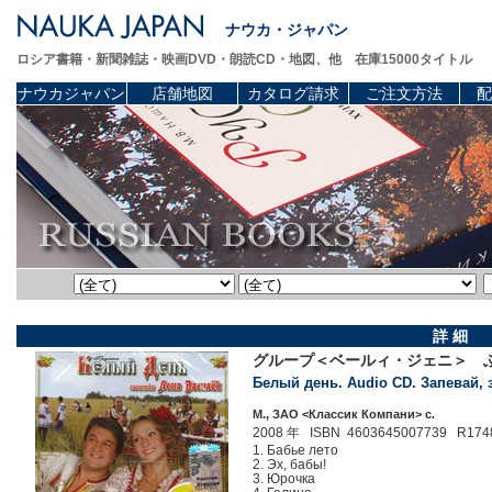
ナウカ・ジャパン
ロシア書籍・新聞雑誌・映画DVD・朗読CD・地図、他 在庫15000タイトル
ナウカジャパン
店舗地図
カタログ請求
ご注文方法
配
詳 細
グループ＜ベールィ・ジェニ＞ ふ
Белый день. Audio CD. Запевай, з
М., ЗАО <Классик Компани> c.
2008 年 ISBN 4603645007739 R174
1. Бабье лето
2. Эх, бабы!
3. Юрочка