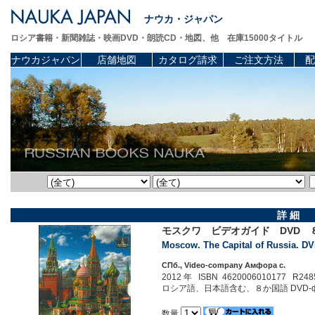
ナウカ・ジャパン
ロシア書籍・新聞雑誌・映画DVD・朗読CD・地図、他 在庫15000タイトル
ナウカジャパン
店舗地図
カタログ請求
ご注文方法
配
詳 細
モスクワ ビデオガイド DVD
Moscow. The Capital of Russia. DV
СПб., Video-company Амфора c.
2012 年 ISBN 4620006010177 R248
ロシア語、日本語含む、８か国語 DVD-фильм о в
数量