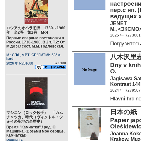
настроени
пер.с яп. 
ведущих 
JENET
ロシアのオペラ初演 1730～1960
М., <ЭКСМО>
年 全2巻 第2巻 М-Я
2025 年 R273081
Первые оперные постановки в
России. 1730-1960. В 2 т. Т.2: От
Погрузитес
М до Я./ сост. М.М. Годлевская.
М.: СПб., А.Р.Т; СПбГМТМИ 528 c.
八木沢里
hard
2026 年 R281088
\23,100
Dny v knih
O.
Jagisawa Sa
Kontrast 144
2024 年 R279507
Hlavní hrdin
日本の紙
マシニン（ロック歌手） 「カム
チャツカ」時代（ヴィクトル・ツ
Papier japo
ォイの聖地の全歴史）
Oleśkiewic
Время "Камчатки"./ ред. О.
Машнина. (Возьми мое сердце,
Joanna Kok
Камчатка!)
Krakow, Muz
Машнин А.