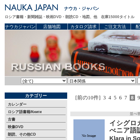
ナウカ・ジャパン
ロシア書籍・新聞雑誌・映画DVD・朗読CD・地図、他 在庫15000タイトル
ナウカジャパン
店舗地図
カタログ請求
ご注文方法
配
カテゴリー
[前の10件]
3
4
5
6
7
8
カレンダー
ロシア語書籍/Книги
並べ
古書
イシグロ
映像DVD
べニア語
朗読、その他CD
Klara in So