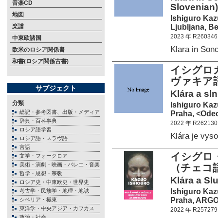
音楽CD
Slovenian)
地図
Ishiguro Ka
Ljubljana, Be
楽譜
2023 年 R260346
中東欧諸国
Klara in So
欧米のロシア関係書
和書(ロシア関係古書)
イシグロ
ヴァキア
サブジェクト
Klára a sln
分類
Ishiguro Ka
総記・参考図書、出版・メディア
Praha, <Odeo
辞典・百科事典
2022 年 R262130
ロシア語学習
Klára je vy
ロシア語・スラヴ語
言語
イシグロ
文学・フォークロア
美術・演劇・映画・バレエ・音楽
（チェコ
哲学・思想・宗教
Klára a Sl
ロシア史・中東欧史・世界史
Ishiguro Ka
考古学・民族学・地理・地誌
Praha, ARGO 
シベリア・極東
東洋学・中央アジア・カフカス
2022 年 R257279
政治・社会