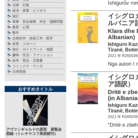
Ishigurův r
法律・行政
経済・産業・ビジネス
イシグロ
統計
ルバニア
軍事・安全保障、外交・国際問題
教育・心理
Klara dhe D
数学
Albanian)
自然科学・技術工学・医学
Ishiguro Ka
体育・スポーツ
Tiranë, Botim
旅行・ガイドブック・地図
趣味・生活・ファッション
2021 年 R260038
絵本・昔話・児童書
Nga autori 
コミックス・マンガ
日本関係
イシグロ
ア語訳）
おすすめタイトル
Dritë e zb
(in Albania
Ishiguro Ka
Tiranë, Botim
2021 年 R260039
“Dritë e zb
アヴァンギャルドの原型 展覧会
図録（トレチヤコフ美術館刊）
イシグロ