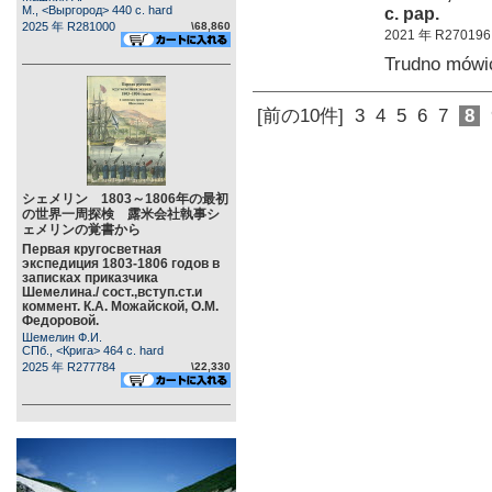
М., <Выргород> 440 c. hard
c. pap.
2025 年 R281000
\68,860
2021 年 R270196
Trudno mówi
[前の10件]
3
4
5
6
7
8
シェメリン 1803～1806年の最初
の世界一周探検 露米会社執事シ
ェメリンの覚書から
Первая кругосветная
экспедиция 1803-1806 годов в
записках приказчика
Шемелина./ сост.,вступ.ст.и
коммент. К.А. Можайской, О.М.
Федоровой.
Шемелин Ф.И.
СПб., <Крига> 464 c. hard
2025 年 R277784
\22,330