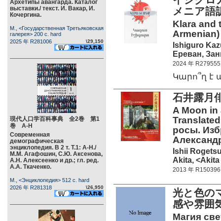
Архетипы авангарда. Каталог
выставки./ текст. И. Вакар, И.
メニア語
Кочергина.
Klara and
М., <Государственная Третьяковская
Armenian)
галерея> 200 c. hard
2025 年 R281006
\29,150
Ishiguro Ka
Ереван, Занг
2024 年 R279555
Կարո՞ղ է
石井露月
A Moon in 
Translated
現代人口学百科事典 全2巻 第1
巻 А-Н
росы. Изб
Современная
Александ
демографическая
энциклопедия. В 2 т. Т.1: А-Н./
Ishii Rogets
М.М. Агафошин, С.Ю. Аксенова,
Akita, <Akita
А.Н. Алексеенко и др.; гл. ред.
А.А. Ткаченко.
2013 年 R150396
М., <Энциклопедия> 512 c. hard
2026 年 R281318
\26,950
光と色の
感や雰囲気
Магия све