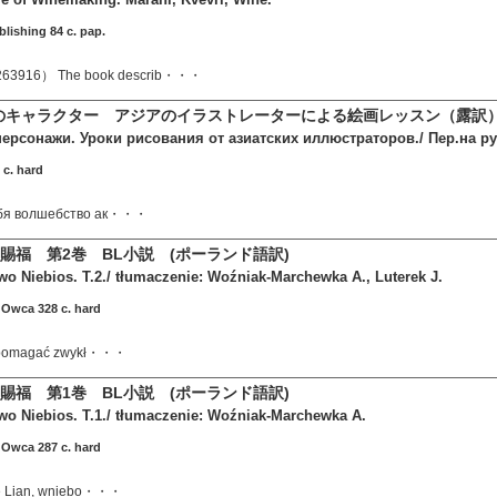
ublishing 84 c. pap.
16） The book describ・・・
彩画のキャラクター アジアのイラストレーターによる絵画レッスン（露
ерсонажи. Уроки рисования от азиатских иллюстраторов./ Пер.на ру
 c. hard
ебя волшебство ак・・・
賜福 第2巻 BL小説 (ポーランド語訳)
o Niebios. T.2./ tłumaczenie: Woźniak-Marchewka A., Luterek J.
u
Owca 328 c. hard
ał pomagać zwykł・・・
賜福 第1巻 BL小説 (ポーランド語訳)
wo Niebios. T.1./ tłumaczenie: Woźniak-Marchewka A.
u
Owca 287 c. hard
ie Lian, wniebo・・・