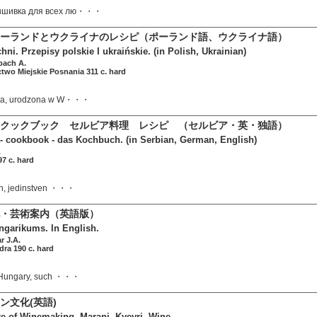
ышивка для всех лю・・・
ーランドとウクライナのレシピ（ポーランド語、ウクライナ語）
ni. Przepisy polskie I ukraińskie. (in Polish, Ukrainian)
bach A.
wo Miejskie Posnania 311 c. hard
cka, urodzona w W・・・
クックブック セルビア料理 レシピ （セルビア・英・独語）
- cookbook - das Kochbuch. (in Serbian, German, English)
.
7 c. hard
en, jedinstven ・・・
・芸術案内（英語版）
ngarikums. In English.
r J.A.
ra 190 c. hard
f Hungary, such ・・・
ン文化(英語)
e of Winemaking. Marani, Kvevri, Wine.