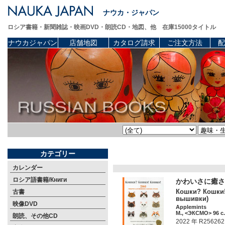
ナウカ・ジャパン
ロシア書籍・新聞雑誌・映画DVD・朗読CD・地図、他 在庫15000タイトル
ナウカジャパン
店舗地図
カタログ請求
ご注文方法
配
カテゴリー
カレンダー
ロシア語書籍/Книги
かわいさに癒さ
Кошки? Кошки!
古書
вышивки)
映像DVD
Applemints
М., <ЭКСМО> 96 c.
朗読、その他CD
2022 年 R256262