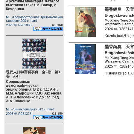
Архетипы авангарда. Каталог
выставки./ текст. И. Вакар, И.
Кочергина.
墨香銅臭 天官
Błogosławieńst
М., <Государственная Третьяковская
Mo Xiang Tong Xi
галерея> 200 c. hard
Warszawa, Czarna 
2025 年 R281006
\29,150
2026 年 R282141
Kuźnia budzi się
墨香銅臭 天官
Błogosławieństw
Mo Xiang Tong Xi
Warszawa, Czarna 
2025 年 R282140
現代人口学百科事典 全2巻 第1
Historia księcia 
巻 А-Н
Современная
демографическая
энциклопедия. В 2 т. Т.1: А-Н./
М.М. Агафошин, С.Ю. Аксенова,
А.Н. Алексеенко и др.; гл. ред.
А.А. Ткаченко.
М., <Энциклопедия> 512 c. hard
2026 年 R281318
\26,950