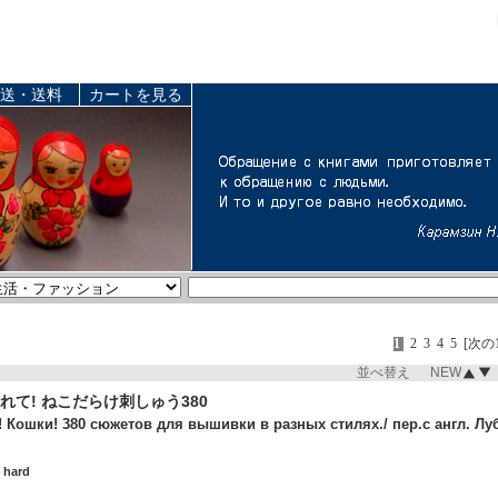
送・送料
カートを見る
1
2
3
4
5
[次の
並べ替え NEW
れて! ねこだらけ刺しゅう380
 Кошки! 380 сюжетов для вышивки в разных стилях./ пер.с англ. Л
 hard