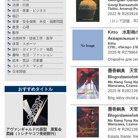
法律・行政
Giorgi Barisashvili
Tbilisi, Artanuji P
経済・産業・ビジネス
2022 年 R263919
統計
（ロシア語版、R2639
軍事・安全保障、外交・国際問題
教育・心理
Kitto 水
数学
Акварельные п
自然科学・技術工学・医学
Kitto
体育・スポーツ
СПб., <Питер> 176
旅行・ガイドブック・地図
2026 年 R279864
趣味・生活・ファッション
Откройте для с
絵本・昔話・児童書
コミックス・マンガ
墨香銅臭 天官
日本関係
Błogosławieństw
Mo Xiang Tong Xi
Warszawa, Czarna 
おすすめタイトル
2025 年 R282139
Bóg, który chci
墨香銅臭 天官
Błogosławieńst
Mo Xiang Tong Xi
Warszawa, Czarna 
アヴァンギャルドの原型 展覧会
2025 年 R282138
図録（トレチヤコフ美術館刊）
Książę Xianle, X