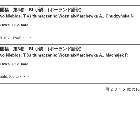
賜福 第4巻 BL小説 (ポーランド語訳)
wo Niebios. T.4./ tłumaczenie: Woźniak-Marchewka A., Chudzyńska N.
u
Owca 360 c. hard
 ze snu i świat・・・
賜福 第3巻 BL小説 (ポーランド語訳)
o Niebios. T.3./ tłumaczenie: Woźniak-Marchewka A., Machajek P.
u
Owca 383 c. hard
Xianle, Xie Li・・・
1
2
3
4
5
[次の10