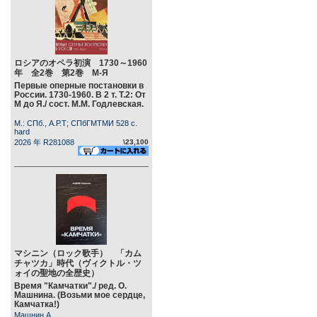
ロシアのオペラ初演 1730～1960
年 全2巻 第2巻 М-Я
Первые оперные постановки в
России. 1730-1960. В 2 т. Т.2: От
М до Я./ сост. М.М. Годлевская.
М.: СПб., А.Р.Т; СПбГМТМИ 528 c.
hard
2026 年 R281088
\23,100
マシニン（ロック歌手） 「カム
チャツカ」時代（ヴィクトル・ツ
ォイの聖地の全歴史）
Время "Камчатки"./ ред. О.
Машнина. (Возьми мое сердце,
Камчатка!)
Машнин А.