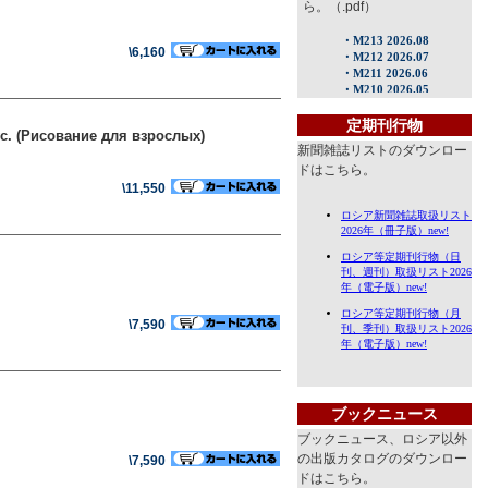
ら。（.pdf）
\6,160
訳）
定期刊行物
с. (Рисование для взрослых)
新聞雑誌リストのダウンロー
ドはこちら。
\11,550
\7,590
ブックニュース
ブックニュース、ロシア以外
の出版カタログのダウンロー
\7,590
ドはこちら。