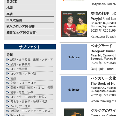
音楽CD
Потрясающая в
地図
友情の料理 ポ
楽譜
Przyjaźń od kuch
中東欧諸国
Bosacka K., Redel
欧米のロシア関係書
Poznań, Wydawnict
2023 年 R259199
和書(ロシア関係古書)
Katarzyna Bosa
ベオグラード 
サブジェクト
Beograd: kuvar 
分類
Fišer M., Čanović I
Beograd, Makart 19
総記・参考図書、出版・メディア
2024 年 R269538
辞典・百科事典
Ovaj sjajno urađ
ロシア語学習
ロシア語・スラヴ語
ハンガリー文化
言語
文学・フォークロア
The Book of Hu
美術・演劇・映画・バレエ・音楽
Fucskar A., Fucska
Budapest:, Alexand
哲学・思想・宗教
2022 年 R247280
ロシア史・中東欧史・世界史
When thinking o
考古学・民族学・地理・地誌
シベリア・極東
グルジアのワイ
東洋学・中央アジア・カフカス
政治・社会
Georgian Cultur