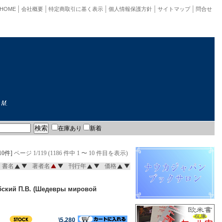
HOME
会社概要
特定商取引に基く表示
個人情報保護方針
サイトマップ
問合せ
在庫あり
新着
10件]
ページ 1/119 (1186 件中 1 〜 10 件目を表示)
書名
著者名
刊行年
価格
убский П.В. (Шедевры мировой
\5,280