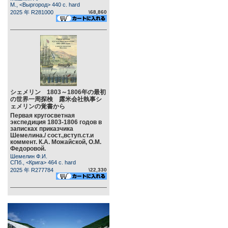
М., <Выргород> 440 c. hard
2025 年 R281000
\68,860
シェメリン 1803～1806年の最初
の世界一周探検 露米会社執事シ
ェメリンの覚書から
Первая кругосветная
экспедиция 1803-1806 годов в
записках приказчика
Шемелина./ сост.,вступ.ст.и
коммент. К.А. Можайской, О.М.
Федоровой.
Шемелин Ф.И.
СПб., <Крига> 464 c. hard
2025 年 R277784
\22,330