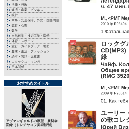
легендарн
法律・行政
ч. 47 мин.
経済・産業・ビジネス
統計
М., <РМГ Ме
軍事・安全保障、外交・国際問題
2010 年 R98494
教育・心理
1 Фатальна
数学
自然科学・技術工学・医学
体育・スポーツ
ロックグ
旅行・ガイドブック・地図
CD(MP
趣味・生活・ファッション
録
絵本・昔話・児童書
コミックス・マンガ
Чайф. Кол
日本関係
Общее вре
(RMG 3520
おすすめタイトル
М., <РМГ Ме
2009 年 R98514
01. Как теб
ユーリー・
の歌コレ
アヴァンギャルドの原型 展覧会
図録（トレチヤコフ美術館刊）
Юрий Визб