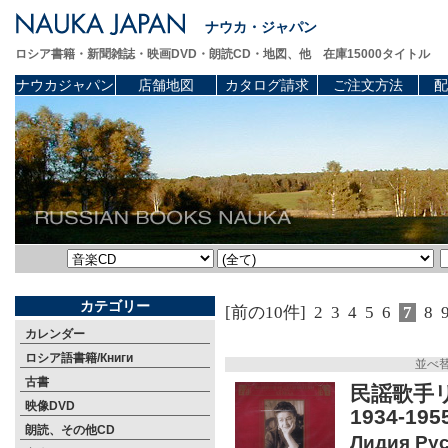
ナウカ・ジャパン
ロシア書籍・新聞雑誌・映画DVD・朗読CD・地図、他 在庫15000タイトル
ナウカジャパン
店舗地図
カタログ請求
ご注文方法
配
カテゴリー
[前の10件]
2
3
4
5
6
7
8
カレンダー
ロシア語書籍/Книги
並べ
古書
民謡歌手リ
映像DVD
1934-1
朗読、その他CD
Лидия Рус