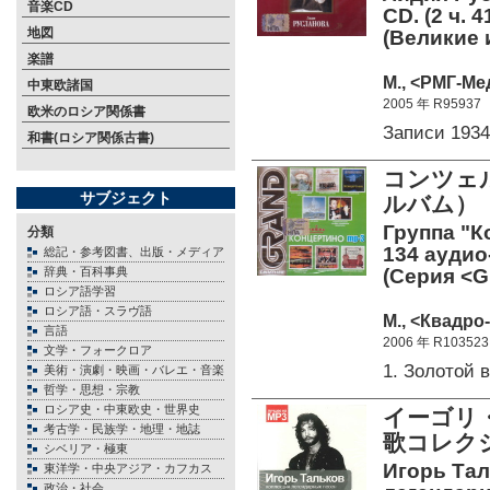
音楽CD
CD. (2 ч. 
地図
(Великие 
楽譜
М., <РМГ-Ме
中東欧諸国
2005 年 R95937
欧米のロシア関係書
Записи 193
和書(ロシア関係古書)
コンツェル
サブジェクト
ルバム）
Группа "К
分類
134 аудио-
総記・参考図書、出版・メディア
辞典・百科事典
(Серия <Gr
ロシア語学習
ロシア語・スラヴ語
М., <Квадро-
言語
2006 年 R103523
文学・フォークロア
1. Золотой
美術・演劇・映画・バレエ・音楽
哲学・思想・宗教
ロシア史・中東欧史・世界史
イーゴリ・
考古学・民族学・地理・地誌
歌コレク
シベリア・極東
Игорь Тал
東洋学・中央アジア・カフカス
政治・社会