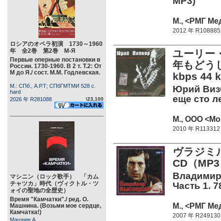
MP3)
М., <РМГ Мед
2012 年 R108885
ロシアのオペラ初演 1730～1960
年 全2巻 第2巻 М-Я
ユーリー・
Первые оперные постановки в
年もどうし
России. 1730-1960. В 2 т. Т.2: От
М до Я./ сост. М.М. Годлевская.
kbps 44 
М.: СПб., А.Р.Т; СПбГМТМИ 528 c.
Юрий Визб
hard
еще сто л
2026 年 R281088
\23,100
М., ООО <Мо
2010 年 R113312
ヴラジミ
CD（MP
Владимир
マシニン（ロック歌手） 「カム
チャツカ」時代（ヴィクトル・ツ
Часть 1. 7
ォイの聖地の全歴史）
Время "Камчатки"./ ред. О.
М., <РМГ Ме
Машнина. (Возьми мое сердце,
Камчатка!)
2007 年 R249130
Машнин А.