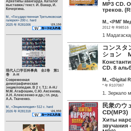
Архетипы авангарда. Каталог
MP3 CD. О
выставки./ текст. И. Вакар, И.
Кочергина.
треков. (
М., <Государственная Третьяковская
галерея> 200 c. hard
М., <РМГ Ме
2025 年 R281006
\29,150
2012 年 R98516
1 Мадагаск
コンスタ
ション M
Константи
CD. 8 аль
現代人口学百科事典 全2巻 第1
巻 А-Н
М., <Digital 
Современная
демографическая
* 年 R107067
энциклопедия. В 2 т. Т.1: А-Н./
М.М. Агафошин, С.Ю. Аксенова,
1. Зеркало
А.Н. Алексеенко и др.; гл. ред.
А.А. Ткаченко.
民衆のウ
М., <Энциклопедия> 512 c. hard
CD(MP3)
2026 年 R281318
\26,950
Хиты наро
звучания -