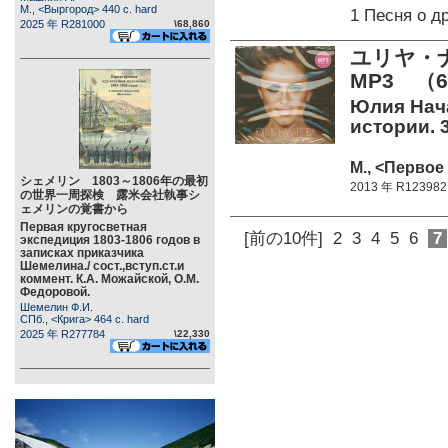
М., <Выргород> 440 c. hard
1 Песня о д
2025 年 R281000
\68,860
ユリヤ・
MP3 （
Юлия Нач
истории. 3
М., <Первое
シェメリン 1803～1806年の最初
2013 年 R123982
の世界一周探検 露米会社執事シ
ェメリンの覚書から
Первая кругосветная
[前の10件]
2
3
4
5
6
7
экспедиция 1803-1806 годов в
записках приказчика
Шемелина./ сост.,вступ.ст.и
коммент. К.А. Можайской, О.М.
Федоровой.
Шемелин Ф.И.
СПб., <Крига> 464 c. hard
2025 年 R277784
\22,330