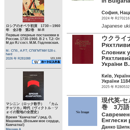
in Bulgaria
София, Наци
2024 年 R270216
Japanese uk
ロシアのオペラ初演 1730～1960
年 全2巻 第2巻 М-Я
Первые оперные постановки в
ウクライナ
России. 1730-1960. В 2 т. Т.2: От
М до Я./ сост. М.М. Годлевская.
Ряхтлив
М.: СПб., А.Р.Т; СПбГМТМИ 528 c.
Словник ук
hard
Ряхтливий.
2026 年 R281088
\23,100
України В
Київ, Укра
України 1184
2025 年 R280532
現代英-
マシニン（ロック歌手） 「カム
巻 3万語
チャツカ」時代（ヴィクトル・ツ
ォイの聖地の全歴史）
Савремени
Время "Камчатки"./ ред. О.
Енглески р
Машнина. (Возьми мое сердце,
Камчатка!)
Данко Шипк
Машнин А.