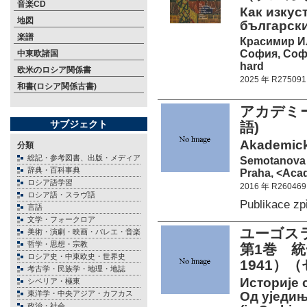
音楽CD
Как изкус
地図
български
楽譜
Красимир И
София, Софи
中東欧諸国
hard
欧米のロシア関係書
2025 年 R275091
和書(ロシア関係古書)
アカデミ
サブジェクト
語)
Akademický
分類
総記・参考図書、出版・メディア
Semotanova E
辞典・百科事典
Praha, <Acad
ロシア語学習
2016 年 R260469
ロシア語・スラヴ語
Publikace z
言語
文学・フォークロア
ユーゴス
美術・演劇・映画・バレエ・音楽
哲学・思想・宗教
第1巻 統
ロシア史・中東欧史・世界史
1941）
考古学・民族学・地理・地誌
Историје с
シベリア・極東
東洋学・中央アジア・カフカス
Од уједињ
政治・社会