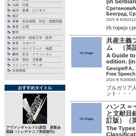
(in Serbian
法律・行政
Сретеновић C
経済・産業・ビジネス
Београд, Ср
統計
2025 年 R282412
軍事・安全保障、外交・国際問題
Историја с
教育・心理
数学
自然科学・技術工学・医学
共産主義
体育・スポーツ
ム （英
旅行・ガイドブック・地図
趣味・生活・ファッション
A Guide to
絵本・昔話・児童書
edition. (i
コミックス・マンガ
Georgieff A.,
日本関係
Free Speech 
2024 年 R269066
ブルガリア人
おすすめタイトル
ント・・・
ハンス＝
と文献目録
訂版）（
The Types 
アヴァンギャルドの原型 展覧会
図録（トレチヤコフ美術館刊）
Classificat