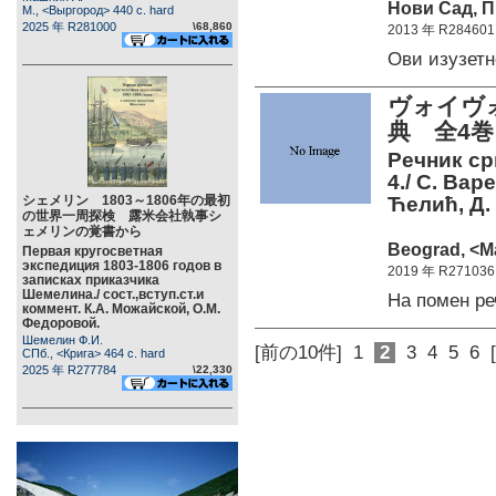
Нови Сад, П
М., <Выргород> 440 c. hard
2025 年 R281000
\68,860
2013 年 R284601
Ови изузет
ヴォイヴ
典 全4巻
Речник ср
4./ С. Вар
シェメリン 1803～1806年の最初
Ћелић, Д.
の世界一周探検 露米会社執事シ
ェメリンの覚書から
Beograd, <Ma
Первая кругосветная
экспедиция 1803-1806 годов в
2019 年 R271036
записках приказчика
Шемелина./ сост.,вступ.ст.и
На помен р
коммент. К.А. Можайской, О.М.
Федоровой.
Шемелин Ф.И.
[前の10件]
1
2
3
4
5
6
СПб., <Крига> 464 c. hard
2025 年 R277784
\22,330