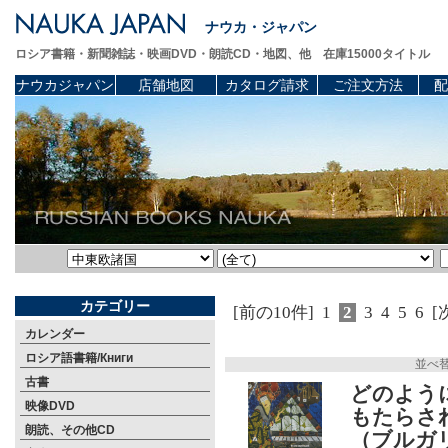
ナウカ・ジャパン
ロシア書籍・新聞雑誌・映画DVD・朗読CD・地図、他 在庫15000タイトル
ナウカジャパン
店舗地図
カタログ請求
ご注文方法
配
カテゴリー
[前の10件]
1
2
3
4
5
6
[
カレンダー
ロシア語書籍/Книги
並べ
古書
どのよう
映像DVD
もたらさ
朗読、その他CD
（ブルガ