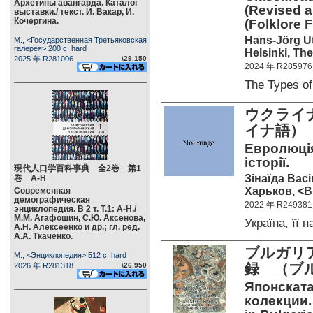
Архетипы авангарда. Каталог
(Revised a
выставки./ текст. И. Вакар, И.
Кочергина.
(Folklore 
Hans-Jörg U
М., <Государственная Третьяковская
галерея> 200 c. hard
Helsinki, Th
2025 年 R281006
\29,150
2024 年 R285976
The Types o
ウクライ
イナ語）
Евролюцiя
iсторiї.
現代人口学百科事典 全2巻 第1
Зiнаїда Васi
巻 А-Н
Харьков, <В
Современная
демографическая
2022 年 R249381
энциклопедия. В 2 т. Т.1: А-Н./
М.М. Агафошин, С.Ю. Аксенова,
Україна, її 
А.Н. Алексеенко и др.; гл. ред.
А.А. Ткаченко.
ブルガリ
М., <Энциклопедия> 512 c. hard
録 （ブ
2026 年 R281318
\26,950
Японската
колекции.