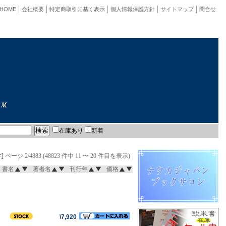
HOME
会社概要
特定商取引に基く表示
個人情報保護方針
サイトマップ
問合せ
在庫あり
新着
]
ページ 2/4883 (48823 件中 11 〜 20 件目を表示)
書名
著者名
刊行年
価格
\7,920