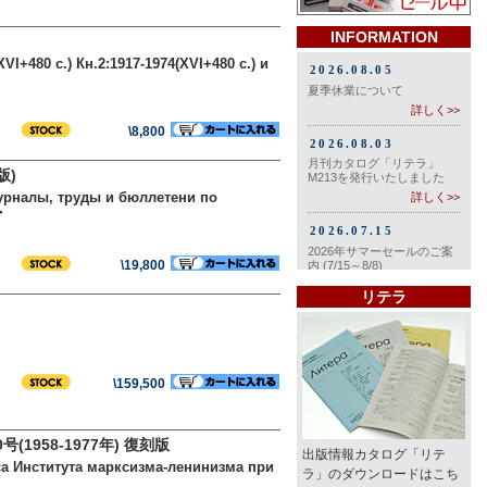
INFORMATION
I+480 c.) Кн.2:1917-1974(XVI+480 c.) и
\8,800
版)
Журналы, труды и бюллетени по
・
\19,800
リテラ
\159,500
958-1977年) 復刻版
出版情報カタログ「リテ
а Института марксизма-ленинизма при
ラ」のダウンロードはこち