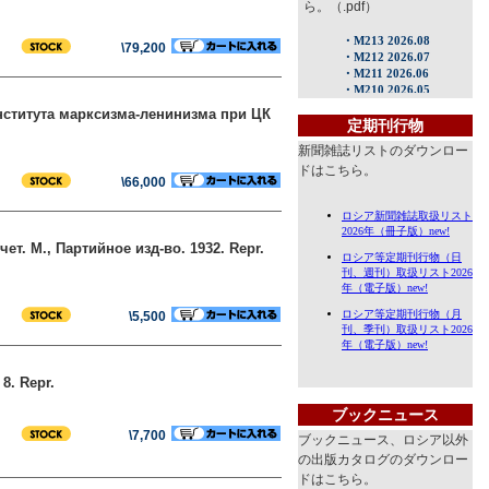
ら。（.pdf）
\79,200
нститута марксизма-ленинизма при ЦК
定期刊行物
新聞雑誌リストのダウンロー
ドはこちら。
\66,000
т. М., Партийное изд-во. 1932. Repr.
\5,500
8. Repr.
ブックニュース
\7,700
ブックニュース、ロシア以外
の出版カタログのダウンロー
ドはこちら。