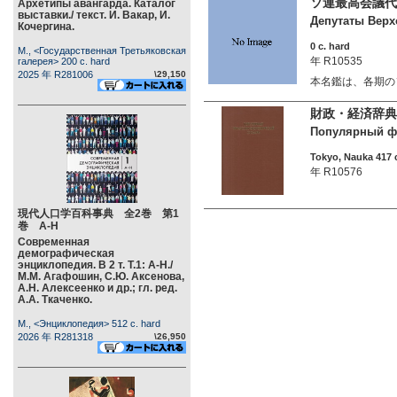
ソ連最高会議代
Архетипы авангарда. Каталог
выставки./ текст. И. Вакар, И.
Депутаты Верхо
Кочергина.
0 c. hard
М., <Государственная Третьяковская
年 R10535
галерея> 200 c. hard
2025 年 R281006
\29,150
本名鑑は、各期の
財政・経済辞典
Популярный фин
Tokyo, Nauka 417 
年 R10576
現代人口学百科事典 全2巻 第1
巻 А-Н
Современная
демографическая
энциклопедия. В 2 т. Т.1: А-Н./
М.М. Агафошин, С.Ю. Аксенова,
А.Н. Алексеенко и др.; гл. ред.
А.А. Ткаченко.
М., <Энциклопедия> 512 c. hard
2026 年 R281318
\26,950