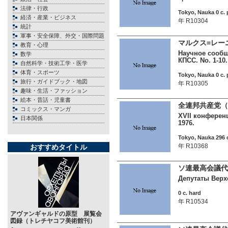
法律・行政
Tokyo, Nauka 0 c. 
経済・産業・ビジネス
年 R10304
統計
軍事・安全保障、外交・国際問題
マルクス=レー
教育・心理
Научное сообщ
数学
КПСС. No. 1-10.
自然科学・技術工学・医学
体育・スポーツ
Tokyo, Nauka 0 c. 
旅行・ガイドブック・地図
年 R10305
趣味・生活・ファッション
絵本・昔話・児童書
全連邦共産党（
コミックス・マンガ
XVII конференц
日本関係
1976.
Tokyo, Nauka 296 
年 R10368
おすすめタイトル
ソ連最高会議代
Депутаты Верхо
0 c. hard
年 R10534
アヴァンギャルドの原型 展覧会
図録（トレチヤコフ美術館刊）