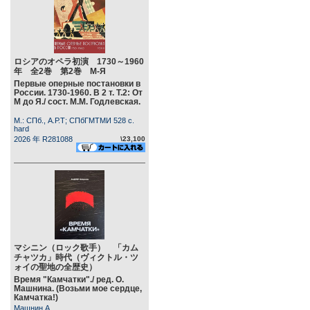
ロシアのオペラ初演 1730～1960
年 全2巻 第2巻 М-Я
Первые оперные постановки в
России. 1730-1960. В 2 т. Т.2: От
М до Я./ сост. М.М. Годлевская.
М.: СПб., А.Р.Т; СПбГМТМИ 528 c.
hard
2026 年 R281088
\23,100
マシニン（ロック歌手） 「カム
チャツカ」時代（ヴィクトル・ツ
ォイの聖地の全歴史）
Время "Камчатки"./ ред. О.
Машнина. (Возьми мое сердце,
Камчатка!)
Машнин А.