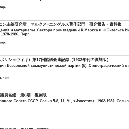
pap.
ニン主義研究所 マルクス=エンゲルス著作部門 研究報告・資料集
ения и материалы. Сектора произведений К.Маркса и Ф.Энгельса И
 1978-1986. Repr.
pap.
ボリシェヴィキ）第17回協議会速記録（1932年刊の復刻版）
ия Всесоюзной коммунистической партии (б). Стенографический отче
c. hard
議員名鑑 第8期 復刻版
вного Совета СССР. Созыв 5-8, 11. М., <Известия>. 1962-1984. Созыв 