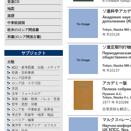
В словаре пред
音楽CD
地図
ソ連科学アカデミ
楽譜
Академия наук 
дополнение (40 
中東欧諸国
欧米のロシア関係書
Tokyo, Nauka 960 
年 R10128
和書(ロシア関係古書)
ソ連定期刊行物総
サブジェクト
Периодическая
общественно-п
分類
Tokyo, Nauka 586 
総記・参考図書、出版・メディア
年 R10137
辞典・百科事典
ロシア語学習
アカデミー版 プ
ロシア語・スラヴ語
言語
Полное собрание
文学・フォークロア
Пушкин А.С.
Tokyo, Nauka 0 c. 
美術・演劇・映画・バレエ・音楽
1977 年 R10288
哲学・思想・宗教
自筆原稿を解読し
ロシア史・中東欧史・世界史
考古学・民族学・地理・地誌
マルクス=レーニ
シベリア・極東
東洋学・中央アジア・カフカス
Научно-информ
ЦК КПСС. Nos. 1
政治・社会