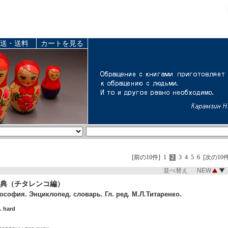
送・送料
カートを見る
[前の10件]
1
2
3
4
5
6
[次の10件
並べ替え NEW
典（チタレンコ編）
софия. Энциклопед. словарь. Гл. ред. М.Л.Титаренко.
. hard