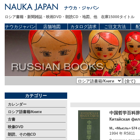
ナウカ・ジャパン
ロシア書籍・新聞雑誌・映画DVD・朗読CD・地図、他 在庫15000タイトル
ナウカジャパン
店舗地図
カタログ請求
ご注文方法
配
カテゴリー
カレンダー
ロシア語書籍/Книги
中国哲学百科辞
Китайская фило
古書
映像DVD
М., <Мысль> 574 c
1994 年 R5811
朗読、その他CD