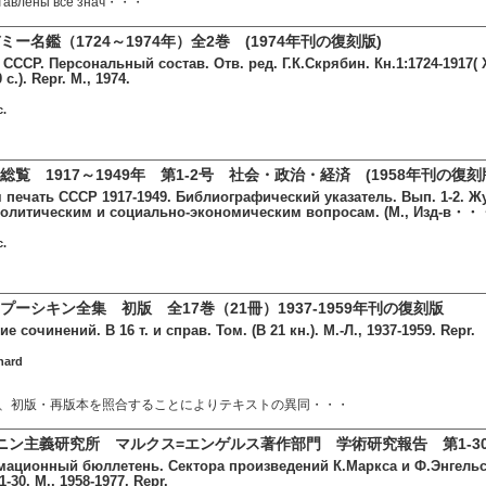
ставлены все знач・・・
ー名鑑（1724～1974年）全2巻 (1974年刊の復刻版)
СССР. Персональный состав. Отв. ред. Г.К.Скрябин. Кн.1:1724-1917( XV
с.). Repr. М., 1974.
c.
覧 1917～1949年 第1-2号 社会・政治・経済 (1958年刊の復刻
 печать СССР 1917-1949. Библиографический указатель. Вып. 1-2. 
олитическим и социально-экономическим вопросам. (М., Изд-в・・
c.
ーシキン全集 初版 全17巻（21冊）1937-1959年刊の復刻版
 сочинений. В 16 т. и справ. Том. (В 21 кн.). М.-Л., 1937-1959. Repr.
hard
、初版・再版本を照合することによりテキストの異同・・・
ン主義研究所 マルクス=エンゲルス著作部門 学術研究報告 第1-30号(1
ационный бюллетень. Сектора произведений К.Маркса и Ф.Энгельс
-30. М., 1958-1977. Repr.