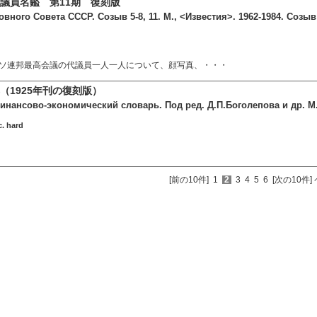
議員名鑑 第11期 復刻版
вного Совета СССР. Созыв 5-8, 11. М., <Известия>. 1962-1984. Созыв 
ソ連邦最高会議の代議員一人一人について、顔写真、・・・
（1925年刊の復刻版）
ансово-экономический словарь. Под ред. Д.П.Боголепова и др. М., 1
c. hard
[前の10件]
1
2
3
4
5
6
[次の10件]