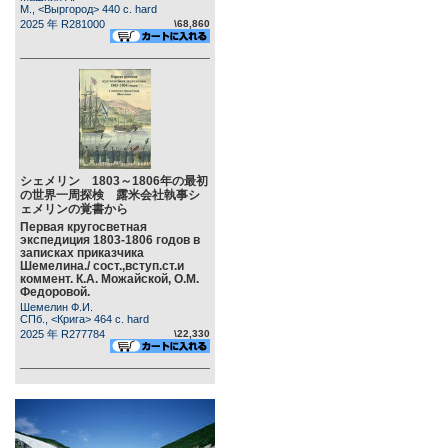
М., <Выргород> 440 c. hard
2025 年 R281000
\68,860
シェメリン 1803～1806年の最初
の世界一周探検 露米会社執事シ
ェメリンの覚書から
Первая кругосветная
экспедиция 1803-1806 годов в
записках приказчика
Шемелина./ сост.,вступ.ст.и
коммент. К.А. Можайской, О.М.
Федоровой.
Шемелин Ф.И.
СПб., <Крига> 464 c. hard
2025 年 R277784
\22,330