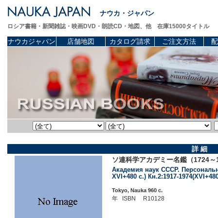
ナウカ・ジャパン
ロシア書籍・新聞雑誌・映画DVD・朗読CD・地図、他 在庫15000タイトル
ナウカジャパン
店舗地図
カタログ請求
ご注文方法
配
詳 細
ソ連科学アカデミー名鑑（1724～1
Академия наук СССР. Персональный
XVI+480 c.) Кн.2:1917-1974(XVI+480 
Tokyo, Nauka 960 c.
年 ISBN R10128