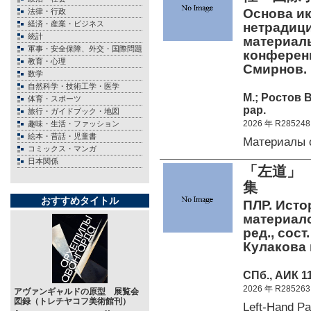
Основа ик
法律・行政
経済・産業・ビジネス
нетрадици
統計
материал
軍事・安全保障、外交・国際問題
конференци
教育・心理
Смирнов.
数学
自然科学・技術工学・医学
М.; Ростов 
体育・スポーツ
pap.
旅行・ガイドブック・地図
2026 年 R285248
趣味・生活・ファッション
絵本・昔話・児童書
Материалы 
コミックス・マンガ
日本関係
「左道」
集
おすすめタイトル
ПЛР. Исто
материало
ред., сост
Кулакова 
СПб., АИК 11
2026 年 R285263
アヴァンギャルドの原型 展覧会
図録（トレチヤコフ美術館刊）
Left-Ha