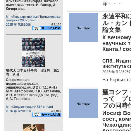
Архетипы авангарда. Каталог
洋・・・
выставки./ текст. И. Вакар, И.
Кочергина.
永遠平和
М., <Государственная Третьяковская
галерея> 200 c. hard
ル・カント
2025 年 R281006
\29,150
論文集
К вечному
научных т
Канта./ со
СПб., Издат
института с
現代人口学百科事典 全2巻 第1
2025 年 R285267
巻 А-Н
В сборник
Современная
демографическая
энциклопедия. В 2 т. Т.1: А-Н./
聖ヨシフ・
М.М. Агафошин, С.Ю. Аксенова,
А.Н. Алексеенко и др.; гл. ред.
って プ
А.А. Ткаченко.
フの同時代
М., <Энциклопедия> 512 c. hard
2026 年 R281318
\26,950
Иосиф Вол
сост., ком
Чекалдино
Костровой