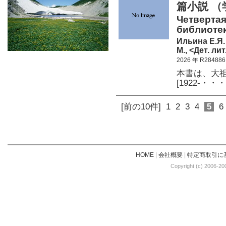
篇小説 （
Четвертая
библиотек
Ильина Е.Я.
М., <Дет. лит
2026 年 R284886
本書は、大
[1922-・・・
[前の10件]
1
2
3
4
5
6
HOME
|
会社概要
|
特定商取引に
Copyright (c) 2006-20