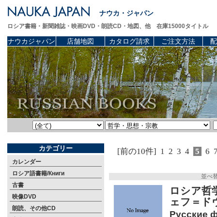
ナウカ・ジャパン
ロシア書籍・新聞雑誌・映画DVD・朗読CD・地図、他 在庫15000タイトル
ナウカジャパン
店舗地図
カタログ請求
ご注文方法
配
カテゴリー
[前の10件]
1
2
3
4
5
6
カレンダー
ロシア語書籍/Книги
並べ
古書
ロシア哲
映像DVD
ェフ＝ド
朗読、その他CD
Русские 