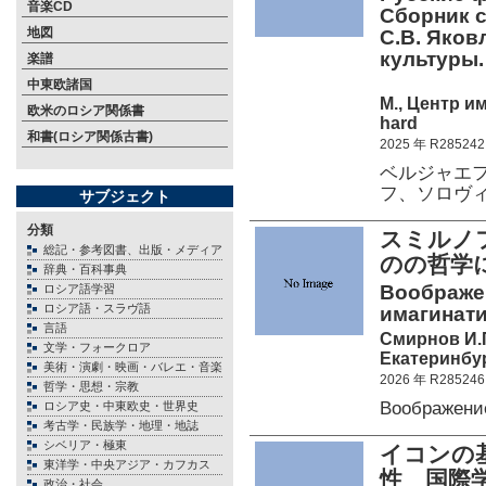
音楽CD
Сборник с
地図
С.В. Яков
культуры.
楽譜
中東欧諸国
М., Центр им
欧米のロシア関係書
hard
和書(ロシア関係古書)
2025 年 R285242
ベルジャエ
フ、ソロヴ
サブジェクト
分類
スミルノ
総記・参考図書、出版・メディア
のの哲学
辞典・百科事典
Воображен
ロシア語学習
ロシア語・スラヴ語
имагинати
言語
Смирнов И.
文学・フォークロア
Екатеринбур
美術・演劇・映画・バレエ・音楽
2026 年 R285246
哲学・思想・宗教
Воображени
ロシア史・中東欧史・世界史
考古学・民族学・地理・地誌
シベリア・極東
イコンの
東洋学・中央アジア・カフカス
性 国際
政治・社会