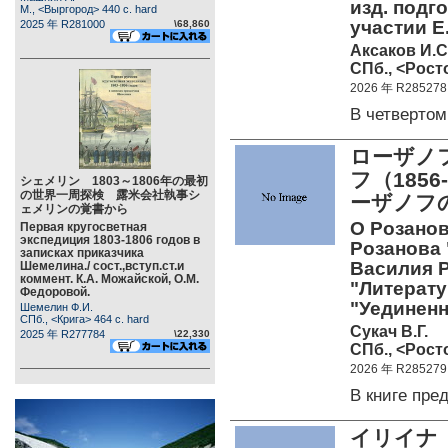
изд. подго
М., <Выргород> 440 c. hard
участии Е
2025 年 R281000
\68,860
Аксаков И.С
СПб., <Росто
2026 年 R285278
В четверто
ローザノ
フ（185
シェメリン 1803～1806年の最初
の世界一周探検 露米会社執事シ
ーザノフ
ェメリンの覚書から
О Розано
Первая кругосветная
экспедиция 1803-1806 годов в
Розанова 
записках приказчика
Василия Р
Шемелина./ сост.,вступ.ст.и
коммент. К.А. Можайской, О.М.
"Литерату
Федоровой.
"Уединен
Шемелин Ф.И.
СПб., <Крига> 464 c. hard
Сукач В.Г.
2025 年 R277784
\22,330
СПб., <Росто
2026 年 R285279
В книге пр
イリイナ（