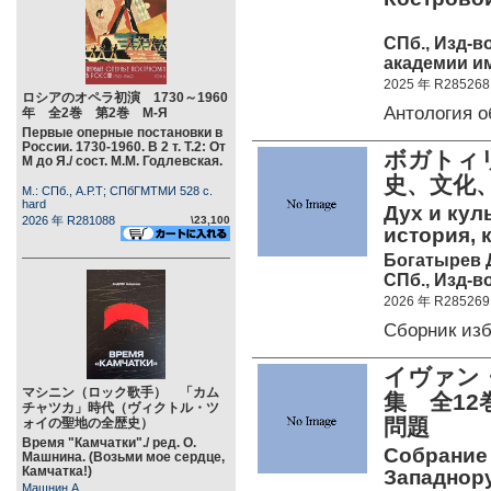
СПб., Изд-в
академии им
2025 年 R285268
ロシアのオペラ初演 1730～1960
Антология 
年 全2巻 第2巻 М-Я
Первые оперные постановки в
России. 1730-1960. В 2 т. Т.2: От
ボガトィ
М до Я./ сост. М.М. Годлевская.
史、文化
М.: СПб., А.Р.Т; СПбГМТМИ 528 c.
hard
Дух и кул
2026 年 R281088
\23,100
история, 
Богатырев Д
СПб., Изд-во
2026 年 R285269
Сборник из
イヴァン・
マシニン（ロック歌手） 「カム
集 全1
チャツカ」時代（ヴィクトル・ツ
問題
ォイの聖地の全歴史）
Время "Камчатки"./ ред. О.
Собрание с
Машнина. (Возьми мое сердце,
Камчатка!)
Западнору
Машнин А.