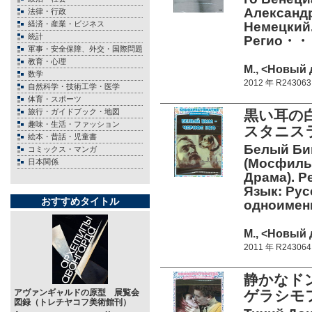
Александр
法律・行政
経済・産業・ビジネス
Немецкий.
統計
Регио・
軍事・安全保障、外交・国際問題
教育・心理
М., <Новый 
数学
2012 年 R243063
自然科学・技術工学・医学
体育・スポーツ
旅行・ガイドブック・地図
黒い耳の
趣味・生活・ファッション
スタニス
絵本・昔話・児童書
Белый Бим
コミックス・マンガ
(Мосфильм
日本関係
Драма). Р
Язык: Рус
おすすめタイトル
одноиме
М., <Новый 
2011 年 R243064
静かなド
アヴァンギャルドの原型 展覧会
ゲラシモ
図録（トレチヤコフ美術館刊）