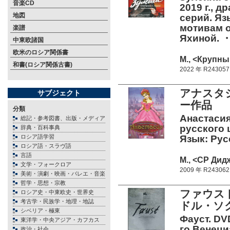
音楽CD
2019 г., д
地図
серий. Язы
мотивам 
楽譜
Яхиной.
中東欧諸国
欧米のロシア関係書
М., <Крупны
和書(ロシア関係古書)
2022 年 R243057
アナスタ
サブジェクト
ー作品
分類
Анастасия
総記・参考図書、出版・メディア
русского ц
辞典・百科事典
ロシア語学習
Язык: Рус
ロシア語・スラヴ語
言語
М., <СР Дид
文学・フォークロア
2009 年 R243062
美術・演劇・映画・バレエ・音楽
哲学・思想・宗教
ファウス
ロシア史・中東欧史・世界史
考古学・民族学・地理・地誌
ドル・ソ
シベリア・極東
Фауст. DV
東洋学・中央アジア・カフカス
го Венеци
政治・社会