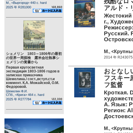
残酷なロ
М., <Выргород> 440 c. hard
アルド・
2025 年 R281000
\68,860
Жестокий 
г., Худож
Режиссер:
Русский. 
Островск
М., <Крупны
シェメリン 1803～1806年の最初
2014 年 R243075
の世界一周探検 露米会社執事シ
ェメリンの覚書から
Первая кругосветная
おとなし
экспедиция 1803-1806 годов в
записках приказчика
フスキー
Шемелина./ сост.,вступ.ст.и
коммент. К.А. Можайской, О.М.
フ監督
Федоровой.
Шемелин Ф.И.
Кроткая. D
СПб., <Крига> 464 c. hard
художест
2025 年 R277784
\22,330
А. Язык: 
Регион: A
Достоевс
М., <Крупны