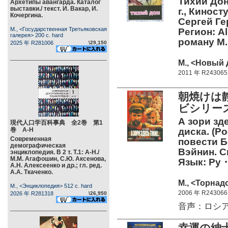
Тихий Дон
Архетипы авангарда. Каталог
выставки./ текст. И. Вакар, И.
г., Киност
Кочергина.
Сергей Ге
М., <Государственная Третьяковская
Регион: A
галерея> 200 c. hard
роману 
2025 年 R281006
\29,150
М., <Новый 
2011 年 R243065
朝焼けは
ビシリー
А зори зде
現代人口学百科事典 全2巻 第1
巻 А-Н
диска. (Ро
Современная
повести Б
демографическая
Вэйнин. С
энциклопедия. В 2 т. Т.1: А-Н./
М.М. Агафошин, С.Ю. Аксенова,
Язык: Р
А.Н. Алексеенко и др.; гл. ред.
А.А. Ткаченко.
М., <Торнад
М., <Энциклопедия> 512 c. hard
2006 年 R243066
2026 年 R281318
\26,950
音声：ロシ
幸運の紳