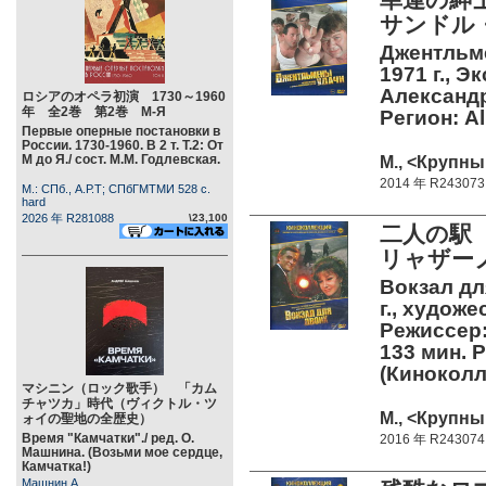
サンドル
Джентльме
1971 г., 
Александр
ロシアのオペラ初演 1730～1960
年 全2巻 第2巻 М-Я
Регион: Al
Первые оперные постановки в
России. 1730-1960. В 2 т. Т.2: От
М до Я./ сост. М.М. Годлевская.
М., <Крупны
2014 年 R243073
М.: СПб., А.Р.Т; СПбГМТМИ 528 c.
hard
2026 年 R281088
\23,100
二人の駅
リャザー
Вокзал дл
г., худож
Режиссер:
133 мин. Р
(Кинокол
マシニン（ロック歌手） 「カム
チャツカ」時代（ヴィクトル・ツ
М., <Крупны
ォイの聖地の全歴史）
Время "Камчатки"./ ред. О.
2016 年 R243074
Машнина. (Возьми мое сердце,
Камчатка!)
Машнин А.