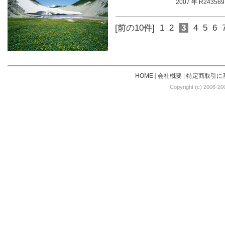
2007 年 R243569
[前の10件]
1
2
3
4
5
6
HOME
|
会社概要
|
特定商取引に
Copyright (c) 2006-20