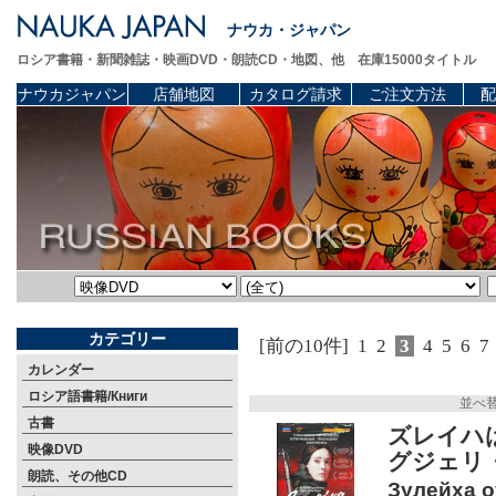
ナウカ・ジャパン
ロシア書籍・新聞雑誌・映画DVD・朗読CD・地図、他 在庫15000タイトル
ナウカジャパン
店舗地図
カタログ請求
ご注文方法
配
カテゴリー
[前の10件]
1
2
3
4
5
6
7
カレンダー
ロシア語書籍/Книги
並べ
古書
ズレイハ
映像DVD
グジェリ
朗読、その他CD
Зулейха о