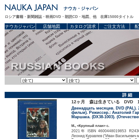
ナウカ・ジャパン
ロシア書籍・新聞雑誌・映画DVD・朗読CD・地図、他 在庫15000タイトル
ナウカジャパン
店舗地図
カタログ請求
ご注文方法
配
詳 細
12ヶ月 森は生きている DVD 
Двенадцать месяцев. DVD (PAL). 
фильм). Режиссер.: Анатолий Гари
Маршака. (DX38-1003). (Отечеств
М., <Крупный план> c.
2021 年 ISBN 4600448019853 R243
Леонид Куравлев ("Иван Васильевич м