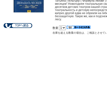
Татьяна Пельтцер ("Формула любви")
месяцев".Новогодняя театральная ск
десятков детских театров нашей стр
театральность и детскую непосредств
каприз другой едва не обрекли на гиб
беззащитную. Такую же, как и подсне
лесу.
数量
在庫を超える数量の場合は、ご相談とさせて