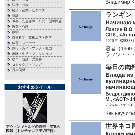
Владимир К
法律・行政
経済・産業・ビジネス
ランギン
統計
軍事・安全保障、外交・国際問題
Начинаю 
教育・心理
Лангин В.О.
数学
СПб., <Алете
自然科学・技術工学・医学
2026 年 R283887
体育・スポーツ
著者（196
旅行・ガイドブック・地図
ラフツ・・
趣味・生活・ファッション
絵本・昔話・児童書
コミックス・マンガ
毎日の肉
日本関係
Блюда из 
кулинарны
начинающ
おすすめタイトル
Бедретдинов
М., <АСТ> 14
2026 年 R283916
Как научит
世界ネコ図
アヴァンギャルドの原型 展覧会
図録（トレチヤコフ美術館刊）
Кошки мир