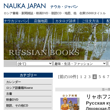
ナウカ・ジャパン
ロシア書籍・新聞雑誌・映画DVD・朗読CD・地図、他 在庫15000タイトル
ナウカジャパン
店舗地図
カタログ請求
ご注文方法
配
カテゴリー
[前の10件]
1
2
3
4
5
6
7
カレンダー
ロシア語書籍/Книги
並べ
古書
リャホフ
映像DVD
Русская ку
朗読、その他CD
Ляховская Л