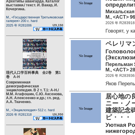
Архетипы авангарда. Каталог
определи
выставки./ текст. И. Вакар, И.
Кочергина.
Михальская 
М., <АСТ> 96
М., <Государственная Третьяковская
галерея> 200 c. hard
2026 年 R283918
2025 年 R281006
\29,150
Говорят, у 
ペレリマ
Головолом
(Эксклюзи
Перельман 
М., <АСТ> 28
現代人口学百科事典 全2巻 第1
2026 年 R283936
巻 А-Н
Современная
Яков Перел
демографическая
энциклопедия. В 2 т. Т.1: А-Н./
М.М. Агафошин, С.Ю. Аксенова,
居心地の
А.Н. Алексеенко и др.; гл. ред.
А.А. Ткаченко.
ニー・ノ
建築記念
М., <Энциклопедия> 512 c. hard
2026 年 R281318
\26,950
ピ・・・
Уютная Ро
нижегород