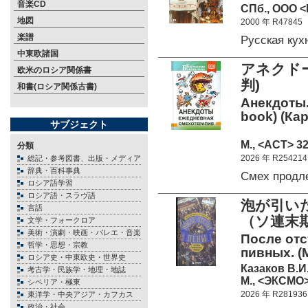
音楽CD
СПб., ООО <
地図
2000 年 R47845
楽譜
Русская ку
中東欧諸国
アネクド
欧米のロシア関係書
判)
和書(ロシア関係古書)
Анекдоты.
book) (Ка
サブジェクト
М., <АСТ> 32
分類
2026 年 R254214
総記・参考図書、出版・メディア
辞典・百科事典
Смех продл
ロシア語学習
ロシア語・スラヴ語
泡が引い
言語
（ソ連
文学・フォークロア
美術・演劇・映画・バレエ・音楽
После отс
哲学・思想・宗教
пивных. (
ロシア史・中東欧史・世界史
Казаков В.И
考古学・民族学・地理・地誌
М., <ЭКСМО>
シベリア・極東
2026 年 R281936
東洋学・中央アジア・カフカス
政治・社会