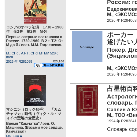
России: г
Евдокимова
М., <ЭКСМО> 
2026 年 R284068
ロシアのオペラ初演 1730～1960
年 全2巻 第2巻 М-Я
ポーカー
Первые оперные постановки в
遂げたい
России. 1730-1960. В 2 т. Т.2: От
М до Я./ сост. М.М. Годлевская.
Покер. Для
М.: СПб., А.Р.Т; СПбГМТМИ 528 c.
(Энциклоп
hard
2026 年 R281088
\23,100
М., <ЭКСМО> 
2026 年 R284096
占星術百科
Астролог
словарь. П
Саплин А.Ю
マシニン（ロック歌手） 「カム
チャツカ」時代（ヴィクトル・ツ
М., ТОО <Вн
ォイの聖地の全歴史）
1994 年 R283841
Время "Камчатки"./ ред. О.
Машнина. (Возьми мое сердце,
Словарь со
Камчатка!)
Машнин А.