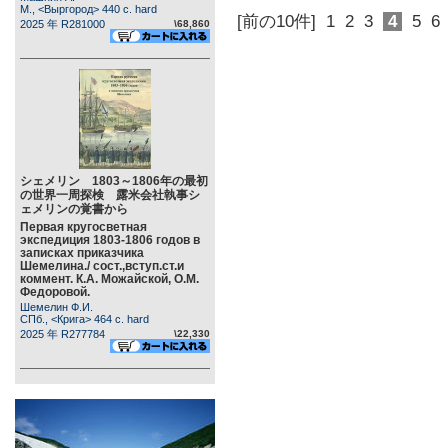
М., <Выргород> 440 c. hard
[前の10件]
1
2
3
4
5
6
2025 年 R281000
\68,860
シェメリン 1803～1806年の最初
の世界一周探検 露米会社執事シ
ェメリンの覚書から
Первая кругосветная
экспедиция 1803-1806 годов в
записках приказчика
Шемелина./ сост.,вступ.ст.и
коммент. К.А. Можайской, О.М.
Федоровой.
Шемелин Ф.И.
СПб., <Крига> 464 c. hard
2025 年 R277784
\22,330