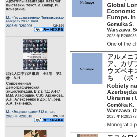
Архетипы авангарда. Каталог
Global Lo
выставки./ текст. И. Вакар, И.
Кочергина.
Economic 
Europe. In
М., <Государственная Третьяковская
галерея> 200 c. hard
Gomulka S.
2025 年 R281006
\29,150
Warszawa, Sc
2023 年 R268033
One of the 
アルメニ
ア、カザ
ウズベキ
現代人口学百科事典 全2巻 第1
ち （ポ
巻 А-Н
Современная
Kobiety na
демографическая
Azerbejdża
энциклопедия. В 2 т. Т.1: А-Н./
М.М. Агафошин, С.Ю. Аксенова,
Ukrainie i
А.Н. Алексеенко и др.; гл. ред.
А.А. Ткаченко.
Gomółka K.
Warszawa, O
М., <Энциклопедия> 512 c. hard
2026 年 R281318
\26,950
2025 年 R281373
Monografia 