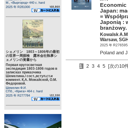
М., <Выргород> 440 c. hard
Economic 
2025 年 R281000
\68,860
Japan: ma
= Współpr
Japonią :
branżowy
Kowalsk A.M.
Warsaw, SGH 
2025 年 R276595
シェメリン 1803～1806年の最初
Poland and 
の世界一周探検 露米会社執事シ
ェメリンの覚書から
Первая кругосветная
1
2
3
4
5
[次の10件
экспедиция 1803-1806 годов в
записках приказчика
Шемелина./ сост.,вступ.ст.и
коммент. К.А. Можайской, О.М.
Федоровой.
Шемелин Ф.И.
СПб., <Крига> 464 c. hard
2025 年 R277784
\22,330