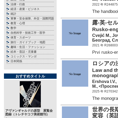
法律・行政
2022 年 R244875
経済・産業・ビジネス
The handbo
統計
軍事・安全保障、外交・国際問題
露-英-
教育・心理
数学
Rusko-engl
自然科学・技術工学・医学
Cvejić M., J
体育・スポーツ
Београд, Сл
旅行・ガイドブック・地図
2021 年 R268003
趣味・生活・ファッション
Prvi rusko-
絵本・昔話・児童書
コミックス・マンガ
日本関係
ロシアの
Law and t
monograp
おすすめタイトル
Ershova I.V.,
М., <Проспек
2025 年 R270342
The monogr
世界の長
アヴァンギャルドの原型 展覧会
図録（トレチヤコフ美術館刊）
変容（英