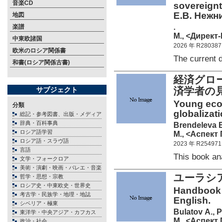
音楽CD
sovereign
Е.В. Нежн
地図
.
楽譜
М., <Директ-
中東欧諸国
2026 年 R280387
欧米のロシア関係書
The current
和書(ロシア関係古書)
経済グロ
済学者の
サブジェクト
Young eco
分類
globalizati
総記・参考図書、出版・メディア
辞典・百科事典
Brendeleva Е
ロシア語学習
М., <Аспект 
ロシア語・スラヴ語
2023 年 R254971
言語
This book a
文学・フォークロア
美術・演劇・映画・バレエ・音楽
ユーラシ
哲学・思想・宗教
ロシア史・中東欧史・世界史
Handbook o
考古学・民族学・地理・地誌
English.
シベリア・極東
Bulatov А., P
東洋学・中央アジア・カフカス
М., <Аспект 
政治・社会