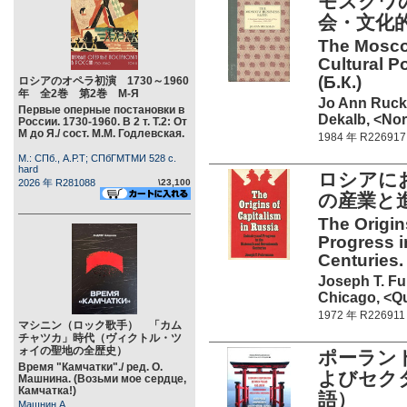
モスクワ
会・文化的肖
The Moscow
Cultural P
(Б.К.)
ロシアのオペラ初演 1730～1960
年 全2巻 第2巻 М-Я
Jo Ann Ruc
Первые оперные постановки в
Dekalb, <Nort
России. 1730-1960. В 2 т. Т.2: От
М до Я./ сост. М.М. Годлевская.
1984 年 R226917
М.: СПб., А.Р.Т; СПбГМТМИ 528 c.
hard
ロシアに
2026 年 R281088
\23,100
の産業と進
The Origin
Progress i
Centuries. 
Joseph T. F
Chicago, <Q
1972 年 R226911
マシニン（ロック歌手） 「カム
チャツカ」時代（ヴィクトル・ツ
ォイの聖地の全歴史）
ポーラン
Время "Камчатки"./ ред. О.
よびセク
Машнина. (Возьми мое сердце,
Камчатка!)
語）
Машнин А.