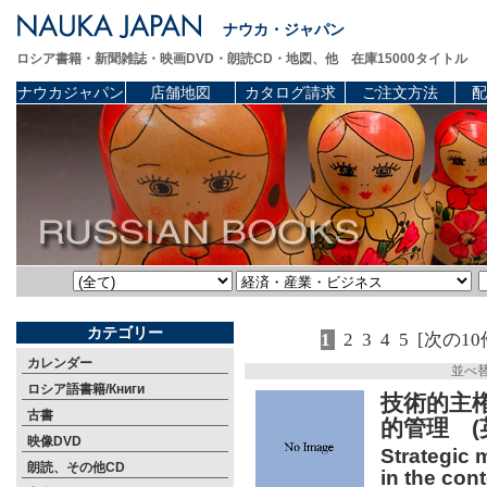
ナウカ・ジャパン
ロシア書籍・新聞雑誌・映画DVD・朗読CD・地図、他 在庫15000タイトル
ナウカジャパン
店舗地図
カタログ請求
ご注文方法
配
カテゴリー
1
2
3
4
5
[次の10
カレンダー
並べ
ロシア語書籍/Книги
技術的主
古書
的管理 (
映像DVD
Strategic 
朗読、その他CD
in the con