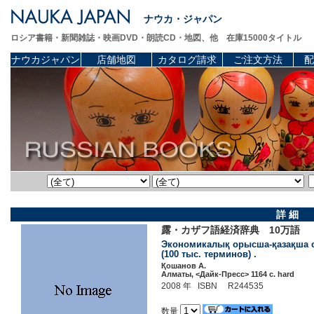
ナウカ・ジャパン
ロシア書籍・新聞雑誌・映画DVD・朗読CD・地図、他 在庫15000タイトル
ナウカジャパン
店舗地図
カタログ請求
ご注文方法
配
詳 細
露・カザフ語経済辞典 10万語
Экономикалық орысша-қазақша сө
(100 тыс. терминов) .
Қошанов А.
Алматы, <Дайк-Пресс> 1164 c. hard
2008 年 ISBN R244535
数量