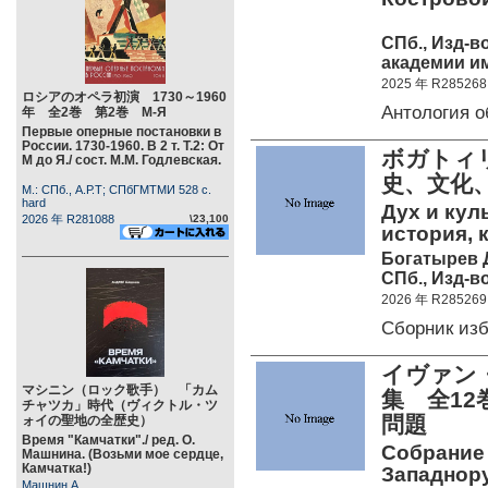
СПб., Изд-в
академии им
2025 年 R285268
ロシアのオペラ初演 1730～1960
Антология 
年 全2巻 第2巻 М-Я
Первые оперные постановки в
России. 1730-1960. В 2 т. Т.2: От
ボガトィ
М до Я./ сост. М.М. Годлевская.
史、文化
М.: СПб., А.Р.Т; СПбГМТМИ 528 c.
hard
Дух и кул
2026 年 R281088
\23,100
история, 
Богатырев Д
СПб., Изд-во
2026 年 R285269
Сборник из
イヴァン・
マシニン（ロック歌手） 「カム
集 全1
チャツカ」時代（ヴィクトル・ツ
問題
ォイの聖地の全歴史）
Время "Камчатки"./ ред. О.
Собрание с
Машнина. (Возьми мое сердце,
Камчатка!)
Западнору
Машнин А.