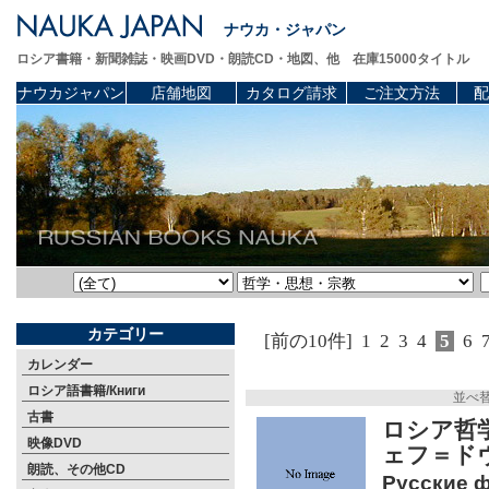
ナウカ・ジャパン
ロシア書籍・新聞雑誌・映画DVD・朗読CD・地図、他 在庫15000タイトル
ナウカジャパン
店舗地図
カタログ請求
ご注文方法
配
カテゴリー
[前の10件]
1
2
3
4
5
6
カレンダー
ロシア語書籍/Книги
並べ
古書
ロシア哲
映像DVD
ェフ＝ド
朗読、その他CD
Русские 