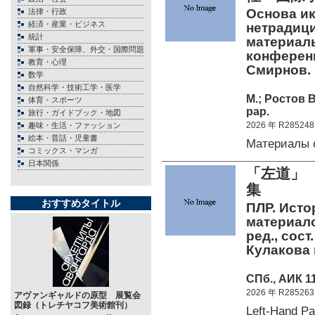
Основа ик
法律・行政
経済・産業・ビジネス
нетрадици
統計
материал
軍事・安全保障、外交・国際問題
конференци
教育・心理
Смирнов.
数学
自然科学・技術工学・医学
М.; Ростов 
体育・スポーツ
pap.
旅行・ガイドブック・地図
2026 年 R285248
趣味・生活・ファッション
絵本・昔話・児童書
Материалы 
コミックス・マンガ
日本関係
「左道」
集
おすすめタイトル
ПЛР. Исто
материало
ред., сост
Кулакова 
СПб., АИК 11
2026 年 R285263
アヴァンギャルドの原型 展覧会
図録（トレチヤコフ美術館刊）
Left-Ha