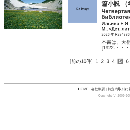
篇小説 （
Четвертая
библиотек
Ильина Е.Я.
М., <Дет. лит
2026 年 R284886
本書は、大
[1922-・・・
[前の10件]
1
2
3
4
5
6
HOME
|
会社概要
|
特定商取引に
Copyright (c) 2006-20