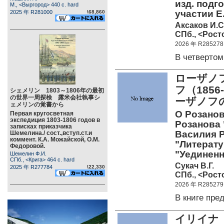
изд. подго
М., <Выргород> 440 c. hard
участии Е
2025 年 R281000
\68,860
Аксаков И.С
СПб., <Росто
2026 年 R285278
В четверто
ローザノ
フ（185
シェメリン 1803～1806年の最初
の世界一周探検 露米会社執事シ
ーザノフ
ェメリンの覚書から
О Розано
Первая кругосветная
экспедиция 1803-1806 годов в
Розанова 
записках приказчика
Василия Р
Шемелина./ сост.,вступ.ст.и
коммент. К.А. Можайской, О.М.
"Литерату
Федоровой.
"Уединен
Шемелин Ф.И.
СПб., <Крига> 464 c. hard
Сукач В.Г.
2025 年 R277784
\22,330
СПб., <Росто
2026 年 R285279
В книге пр
イリイナ（