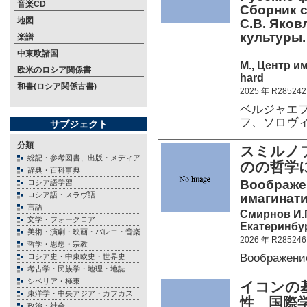
音楽CD
Сборник с
地図
С.В. Яков
культуры.
楽譜
中東欧諸国
М., Центр им
欧米のロシア関係書
hard
和書(ロシア関係古書)
2025 年 R285242
ベルジャエ
フ、ソロヴ
サブジェクト
分類
スミルノ
総記・参考図書、出版・メディア
のの哲学
辞典・百科事典
Воображен
ロシア語学習
ロシア語・スラヴ語
имагинати
言語
Смирнов И.
文学・フォークロア
Екатеринбур
美術・演劇・映画・バレエ・音楽
2026 年 R285246
哲学・思想・宗教
Воображени
ロシア史・中東欧史・世界史
考古学・民族学・地理・地誌
シベリア・極東
イコンの
東洋学・中央アジア・カフカス
性 国際
政治・社会