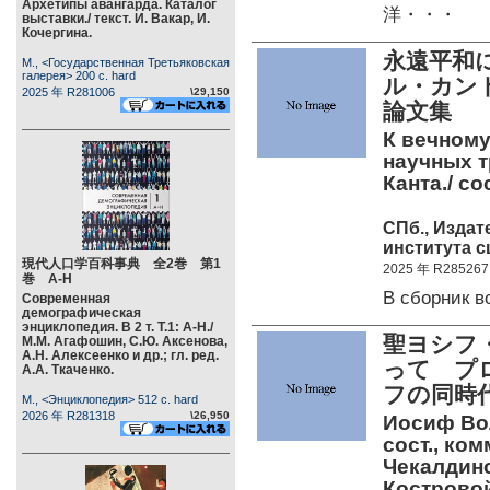
Архетипы авангарда. Каталог
洋・・・
выставки./ текст. И. Вакар, И.
Кочергина.
永遠平和
М., <Государственная Третьяковская
галерея> 200 c. hard
ル・カント
2025 年 R281006
\29,150
論文集
К вечному
научных т
Канта./ со
СПб., Издат
института с
現代人口学百科事典 全2巻 第1
2025 年 R285267
巻 А-Н
В сборник
Современная
демографическая
энциклопедия. В 2 т. Т.1: А-Н./
聖ヨシフ・
М.М. Агафошин, С.Ю. Аксенова,
А.Н. Алексеенко и др.; гл. ред.
って プ
А.А. Ткаченко.
フの同時代
М., <Энциклопедия> 512 c. hard
2026 年 R281318
\26,950
Иосиф Вол
сост., ком
Чекалдино
Костровой