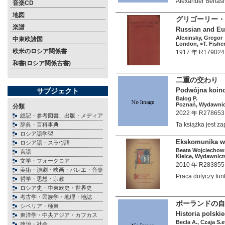
Alexander Berta
音楽CD
地図
グリゴーリー・
楽譜
Russian and Eur
Alexinsky, Gregor
中東欧諸国
London, <T. Fishe
欧米のロシア関係書
1917 年 R179024
和書(ロシア関係古書)
二重の交わり 
Podwójna koinon
サブジェクト
Balog P.
Poznań, Wydawnic
分類
2022 年 R278653
総記・参考図書、出版・メディア
Ta książka jest 
辞典・百科事典
ロシア語学習
Ekskomunika w 
ロシア語・スラヴ語
Beata Wojciechow
言語
Kielce, Wydawnict
文学・フォークロア
2010 年 R283855
美術・演劇・映画・バレエ・音楽
Praca dotyczy f
哲学・思想・宗教
ロシア史・中東欧史・世界史
考古学・民族学・地理・地誌
ポーランドの自
シベリア・極東
Historia polsk
東洋学・中央アジア・カフカス
Becla A., Czaja S.et
政治・社会