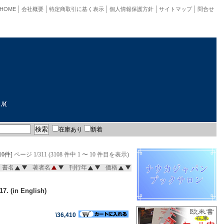
HOME
会社概要
特定商取引に基く表示
個人情報保護方針
サイトマップ
問合せ
在庫あり
新着
10件]
ページ 1/311 (3108 件中 1 〜 10 件目を表示)
書名
著者名
刊行年
価格
7. (in English)
\36,410