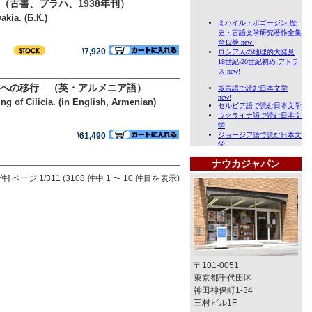
古書、プラハ、1938年刊）
kia. (Б.К.)
\7,920
への移行 （英・アルメニア語）
g of Cilicia. (in English, Armenian)
\61,490
ナウカジャパン
件]
ページ 1/311 (3108 件中 1 〜 10 件目を表示)
〒101-0051
東京都千代田区
神田神保町1-34
三村ビル1F