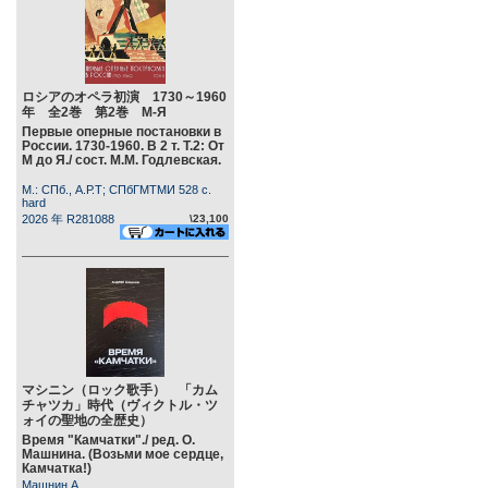
ロシアのオペラ初演 1730～1960
年 全2巻 第2巻 М-Я
Первые оперные постановки в
России. 1730-1960. В 2 т. Т.2: От
М до Я./ сост. М.М. Годлевская.
М.: СПб., А.Р.Т; СПбГМТМИ 528 c.
hard
2026 年 R281088
\23,100
マシニン（ロック歌手） 「カム
チャツカ」時代（ヴィクトル・ツ
ォイの聖地の全歴史）
Время "Камчатки"./ ред. О.
Машнина. (Возьми мое сердце,
Камчатка!)
Машнин А.