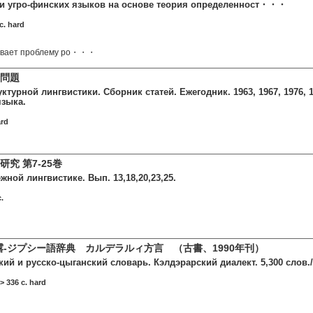
и угро-финских языков на основе теория определенност・・・
c. hard
ивает проблему ро・・・
諸問題
турной лингвистики. Сборник статей. Ежегодник. 1963, 1967, 1976, 197
языка.
ard
究 第7-25巻
жной лингвистике. Вып. 13,18,20,23,25.
.
露-ジプシー語辞典 カルデラルィ方言 （古書、1990年刊）
ий и русско-цыганский словарь. Кэлдэрарский диалект. 5,300 слов./ 
> 336 c. hard