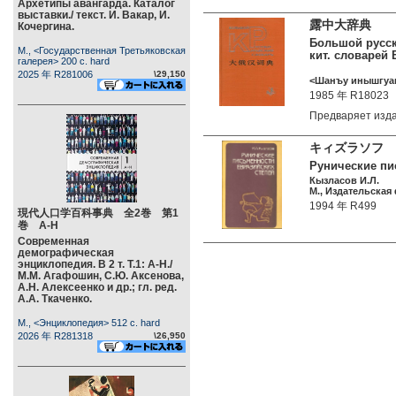
Архетипы авангарда. Каталог
выставки./ текст. И. Вакар, И.
露中大辞典
Кочергина.
Большой русско
М., <Государственная Третьяковская
кит. словарей 
галерея> 200 c. hard
2025 年 R281006
\29,150
<Шанъу инышгуан
1985 年 R18023
Предваряет изд
キィズラソフ 
Рунические пис
Кызласов И.Л.
М., Издательская
1994 年 R499
現代人口学百科事典 全2巻 第1
巻 А-Н
Современная
демографическая
энциклопедия. В 2 т. Т.1: А-Н./
М.М. Агафошин, С.Ю. Аксенова,
А.Н. Алексеенко и др.; гл. ред.
А.А. Ткаченко.
М., <Энциклопедия> 512 c. hard
2026 年 R281318
\26,950