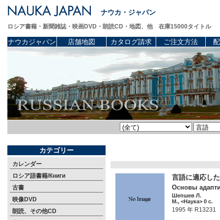
ナウカ・ジャパン
ロシア書籍・新聞雑誌・映画DVD・朗読CD・地図、他 在庫15000タイトル
ナウカジャパン
店舗地図
カタログ請求
ご注文方法
配
カテゴリー
カレンダー
ロシア語書籍/Книги
言語に適応した
Основы адапти
古書
Шепшев Л.
映像DVD
М., <Наука> 0 c.
1995 年 R13231
朗読、その他CD