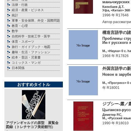
маньчжурских 
法律・行政
Киекбаев Д.Т.
経済・産業・ビジネス
Уфа, <Китап> 368 
1996 年 R17646
統計
軍事・安全保障、外交・国際問題
Автор рассматр
教育・心理
数学
構造言語学の
自然科学・技術工学・医学
Проблемы струк
体育・スポーツ
Ин-т русского 
旅行・ガイドブック・地図
М., <Наука> 0 c. h
趣味・生活・ファッション
1968 年 R17826
絵本・昔話・児童書
コミックス・マンガ
日本関係
外国言語学の新研
Новое в зарубе
М., <Прогресс> 0 c
おすすめタイトル
年 R18001
ジプシー-露／
Цыганско-русск
Деметер Р.С.
М., <Русский язык
アヴァンギャルドの原型 展覧会
1990 年 R18010
図録（トレチヤコフ美術館刊）