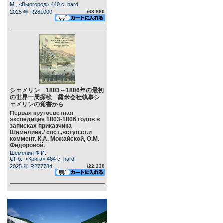
М., <Выргород> 440 c. hard
2025 年 R281000
\68,860
シェメリン 1803～1806年の最初
の世界一周探検 露米会社執事シ
ェメリンの覚書から
Первая кругосветная
экспедиция 1803-1806 годов в
записках приказчика
Шемелина./ сост.,вступ.ст.и
коммент. К.А. Можайской, О.М.
Федоровой.
Шемелин Ф.И.
СПб., <Крига> 464 c. hard
2025 年 R277784
\22,330