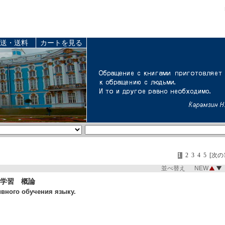
送・送料
カートを見る
1
2
3
4
5
[次の
並べ替え NEW
学習 概論
вного обучения языку.