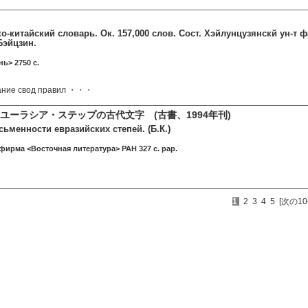
-китайский словарь. Ок. 157,000 слов. Сост. Хэйлунцузянскй ун-т фак
Бэйцзин.
ь> 2750 c.
ание свод правил ・・・
ユーラシア・ステップの古代文字 (古書、1994年刊)
ьменности евразийских степей. (Б.К.)
 фирма <Восточная литература> РАН 327 c. pap.
1
2
3
4
5
[次の10