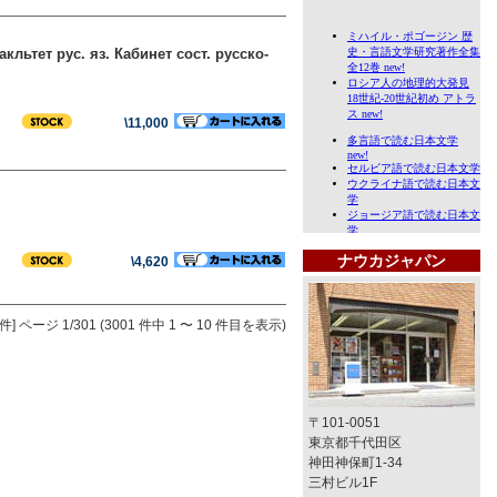
льтет рус. яз. Кабинет сост. русско-
\11,000
ナウカジャパン
\4,620
件]
ページ 1/301 (3001 件中 1 〜 10 件目を表示)
〒101-0051
東京都千代田区
神田神保町1-34
三村ビル1F