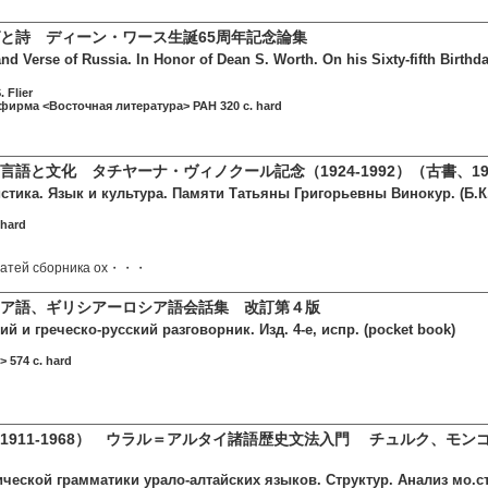
と詩 ディーン・ワース生誕65周年記念論集
d Verse of Russia. In Honor of Dean S. Worth. On his Sixty-fifth Birthda
 Flier
 фирма <Восточная литература> РАН 320 c. hard
言語と文化 タチヤーナ・ヴィノクール記念（1924-1992）（古書、19
стика. Язык и культура. Памяти Татьяны Григорьевны Винокур. (Б.К
 hard
татей сборника ох・・・
ア語、ギリシアーロシア語会話集 改訂第４版
ий и греческо-русский разговорник. Изд. 4-е, испр. (pocket book)
> 574 c. hard
1911-1968） ウラル＝アルタイ諸語歴史文法入門 チュルク、モ
ческой грамматики урало-алтайских языков. Структур. Анализ мо.ст