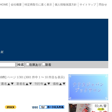
HOME
会社概要
特定商取引に基く表示
個人情報保護方針
サイトマップ
問合せ
在庫あり
新着
10件]
ページ 1/301 (3001 件中 1 〜 10 件目を表示)
書名
著者名
刊行年
価格
\990