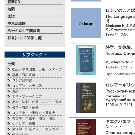
音楽CD
地図
ロシアのことば
楽譜
The Language an
II)
中東欧諸国
Birnbaum H. & M.S.
М., Издательская
欧米のロシア関係書
1995 年 R586
和書(ロシア関係古書)
詩学、文体論、
Поэтика. Стили
サブジェクト
М., <Наука> 325 c.
分類
1996 年 R15837
総記・参考図書、出版・メディア
Проблематика с
辞典・百科事典
ロシア語学習
ロシアーギリシ
ロシア語・スラヴ語
Русско-греческ
言語
Соколюк В.Г.
文学・フォークロア
М., <Русский язык
美術・演劇・映画・バレエ・音楽
1995 年 R17121
哲学・思想・宗教
ロシア史・中東欧史・世界史
考古学・民族学・地理・地誌
キエクバエフ（
シベリア・極東
ン・・・
東洋学・中央アジア・カフカス
Основы истори
政治・社会