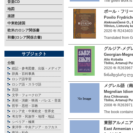
The given work i
音楽CD
地図
ポール・フリー
楽譜
Povilo Frydrich
Aleknavičienė O., 
中東欧諸国
Vilnius, Lietuvių 
欧米のロシア関係書
2020 年 R243403
和書(ロシア関係古書)
Translated from 
グルジア-メグ
サブジェクト
Georgian-Megr
Alio Kobalia
分類
Tbilisi, Artanuji P
2020 年 R263967
総記・参考図書、出版・メディア
辞典・百科事典
წინამდებარე ლ
ロシア語学習
ロシア語・スラヴ語
メグレル語（南
言語
Megrelian Idio
文学・フォークロア
Ana Chikvanaia
Tbilisi, Artanuji P
美術・演劇・映画・バレエ・音楽
2008 年 R263971
哲学・思想・宗教
ロシア史・中東欧史・世界史
The book contai
考古学・民族学・地理・地誌
シベリア・極東
東部アルメニア
東洋学・中央アジア・カフカス
East Armenian 
政治・社会