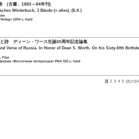
 (古書、1983～84年刊)
sches Wörterbuch, 3 Bände (= alles). (Б.К.)
olm
Verlag> 2254 c. hard
と詩 ディーン・ワース生誕65周年記念論集
d Verse of Russia. In Honor of Dean S. Worth. On his Sixty-fifth Birthda
 Flier
 фирма <Восточная литература> РАН 320 c. hard
1
2
3
4
5
[次の10