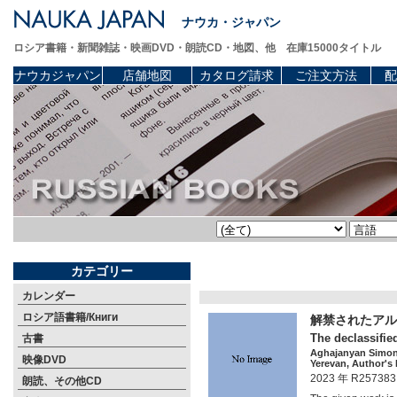
ナウカ・ジャパン
ロシア書籍・新聞雑誌・映画DVD・朗読CD・地図、他 在庫15000タイトル
ナウカジャパン
店舗地図
カタログ請求
ご注文方法
配
カテゴリー
カレンダー
ロシア語書籍/Книги
解禁されたアル
The declassifie
古書
Aghajanyan Simo
映像DVD
Yerevan, Author's 
2023 年 R257383
朗読、その他CD