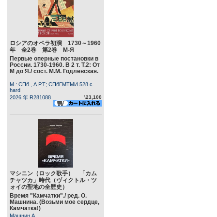
ロシアのオペラ初演 1730～1960
年 全2巻 第2巻 М-Я
Первые оперные постановки в
России. 1730-1960. В 2 т. Т.2: От
М до Я./ сост. М.М. Годлевская.
М.: СПб., А.Р.Т; СПбГМТМИ 528 c.
hard
2026 年 R281088
\23,100
マシニン（ロック歌手） 「カム
チャツカ」時代（ヴィクトル・ツ
ォイの聖地の全歴史）
Время "Камчатки"./ ред. О.
Машнина. (Возьми мое сердце,
Камчатка!)
Машнин А.