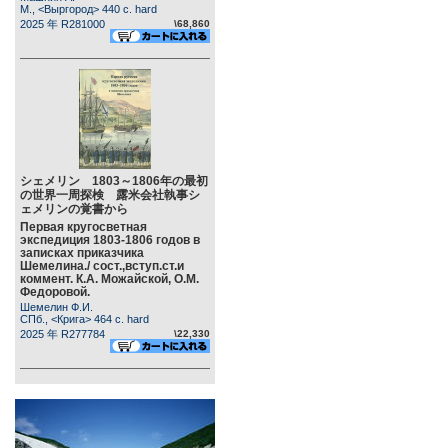
М., <Выргород> 440 c. hard
2025 年 R281000
\68,860
シェメリン 1803～1806年の最初
の世界一周探検 露米会社執事シ
ェメリンの覚書から
Первая кругосветная
экспедиция 1803-1806 годов в
записках приказчика
Шемелина./ сост.,вступ.ст.и
коммент. К.А. Можайской, О.М.
Федоровой.
Шемелин Ф.И.
СПб., <Крига> 464 c. hard
2025 年 R277784
\22,330