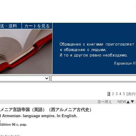
送・送料
カートを見る
1
2
3
4
5
[次の
並べ替え NEW
メニア言語帝国（英語）（西アルメニア古代史）
d Armenian- language empire. In English.
n
Edition 96 c. pap.