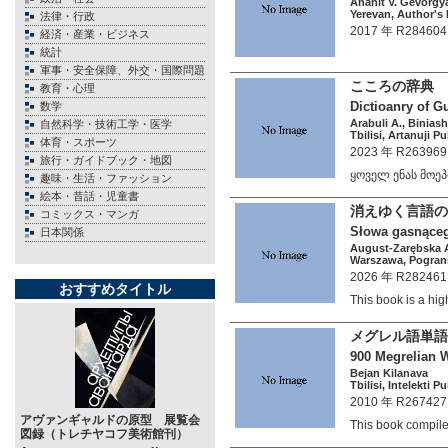
Anahit V. Gevorgy
Yerevan, Author's 
法律・行政
2017 年 R284604
経済・産業・ビジネス
統計
軍事・安全保障、外交・国際問題
こころの辞典 
教育・心理
Dictioanry of G
数学
Arabuli A., Biniashv
自然科学・技術工学・医学
Tbilisi, Artanuji P
体育・スポーツ
2023 年 R263969
旅行・ガイドブック・地図
ყოველ ენას მოე
趣味・生活・ファッション
絵本・昔話・児童書
消えゆく言語の
コミックス・マンガ
Słowa gasnącego
日本関係
August-Zarębska 
Warszawa, Pograni
2026 年 R282461
おすすめタイトル
This book is a hi
メグレル語単語 
900 Megrelian 
Bejan Kilanava
Tbilisi, Intelekti P
2010 年 R267427
アヴァンギャルドの原型 展覧会
This book compi
図録（トレチヤコフ美術館刊）