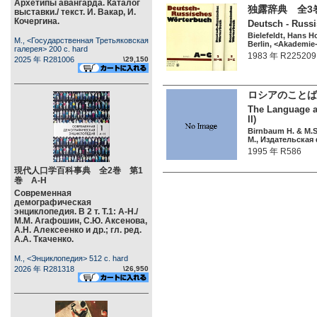
Архетипы авангарда. Каталог
独露辞典 全3巻
выставки./ текст. И. Вакар, И.
Кочергина.
Deutsch - Russi
Bielefeldt, Hans H
М., <Государственная Третьяковская
Berlin, <Akademie-
галерея> 200 c. hard
1983 年 R225209
2025 年 R281006
\29,150
ロシアのことば
The Language an
II)
Birnbaum H. & M.S.
М., Издательская
1995 年 R586
現代人口学百科事典 全2巻 第1
巻 А-Н
Современная
демографическая
энциклопедия. В 2 т. Т.1: А-Н./
М.М. Агафошин, С.Ю. Аксенова,
А.Н. Алексеенко и др.; гл. ред.
А.А. Ткаченко.
М., <Энциклопедия> 512 c. hard
2026 年 R281318
\26,950