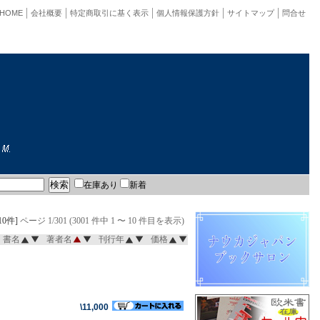
HOME
会社概要
特定商取引に基く表示
個人情報保護方針
サイトマップ
問合せ
在庫あり
新着
10件]
ページ 1/301 (3001 件中 1 〜 10 件目を表示)
書名
著者名
刊行年
価格
\11,000