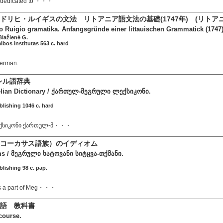
s dedicated to ・・・
ドリヒ・ルイギスの文法 リトアニア語文法の基礎(1747年) (リトアニ
o Ruigio gramatika. Anfangsgründe einer littauischen Grammatick (1747).
Blažienė G.
kalbos institutas 563 c. hard
German.
レル語辞典
elian Dictionary / ქართულ-მეგრული ლექსიკონი.
ublishing 1046 c. hard
ექსიკონი ქართულ-მ・・・
コーカサス語族）のイディオム
ms / მეგრული ხატოვანი სიტყვა-თქმანი.
ublishing 98 c. pap.
ns a part of Meg・・・
語 教科書
course.