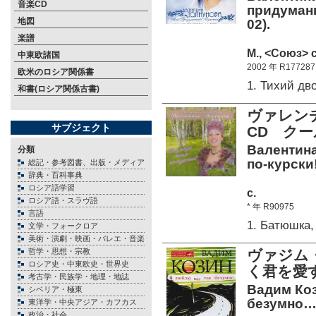
音楽CD
придуманн
地図
02).
楽譜
М., <Союз> c
中東欧諸国
2002 年 R177287
欧米のロシア関係書
1. Тихий д
和書(ロシア関係古書)
ヴァレン
サブジェクト
CD ク
Валентина
分類
по-курски!
総記・参考図書、出版・メディア
辞典・百科事典
ロシア語学習
c.
ロシア語・スラヴ語
* 年 R90975
言語
1. Батюшка
文学・フォークロア
美術・演劇・映画・バレエ・音楽
哲学・思想・宗教
ヴァジム
ロシア史・中東欧史・世界史
く君を愛
考古学・民族学・地理・地誌
Вадим Коз
シベリア・極東
безумно… 
東洋学・中央アジア・カフカス
政治・社会