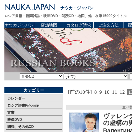
ナウカ・ジャパン
ロシア書籍・新聞雑誌・映画DVD・朗読CD・地図、他 在庫15000タイトル
ナウカジャパン
店舗地図
カタログ請求
ご注文方法
配
カテゴリー
[前の10件]
8
9
10
11
12
1
カレンダー
ロシア語書籍/Книги
並べ
古書
ヴァレン
映像DVD
の虚構の男
朗読、その他CD
Валентина