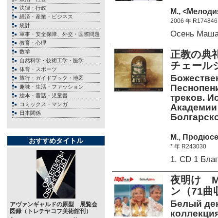
法律・行政
М., <Мелоди
経済・産業・ビジネス
2006 年 R174846
統計
Осень Маш
軍事・安全保障、外交・国際問題
教育・心理
数学
正教の典
自然科学・技術工学・医学
チェール
体育・スポーツ
Божествен
旅行・ガイドブック・地図
Песнопени
趣味・生活・ファッション
絵本・昔話・児童書
треков. И
コミックス・マンガ
Академии 
日本関係
Болгарск
М., Продюсе
おすすめタイトル
* 年 R243030
1. CD 1 Бл
夜明け M
ン（71曲
Белый де
アヴァンギャルドの原型 展覧会
図録（トレチヤコフ美術館刊）
коллекция