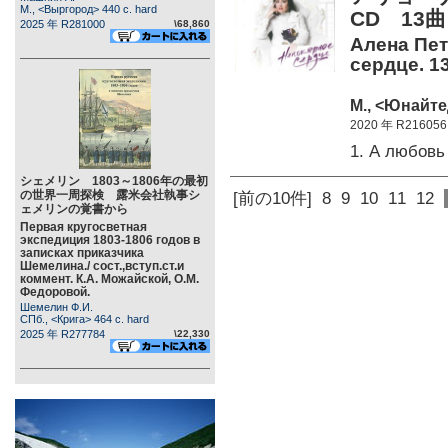
М., <Выргород> 440 c. hard
CD 13曲
2025 年 R281000
\68,860
Алена Пет
сердце. 1
М., <Юнайте
2020 年 R216056
1. А любов
シェメリン 1803～1806年の最初
の世界一周探検 露米会社執事シ
[前の10件]
8
9
10
11
12
ェメリンの覚書から
Первая кругосветная
экспедиция 1803-1806 годов в
записках приказчика
Шемелина./ сост.,вступ.ст.и
коммент. К.А. Можайской, О.М.
Федоровой.
Шемелин Ф.И.
СПб., <Крига> 464 c. hard
2025 年 R277784
\22,330