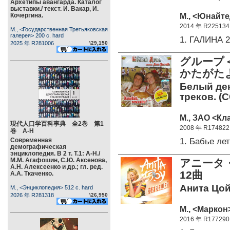
Архетипы авангарда. Каталог
выставки./ текст. И. Вакар, И.
М., <Юнайте
Кочергина.
2014 年 R225134
М., <Государственная Третьяковская
галерея> 200 c. hard
1. ГАЛИНА
2025 年 R281006
\29,150
グループ
かたがた
Белый ден
треков. (C
М., ЗАО <Кл
現代人口学百科事典 全2巻 第1
2008 年 R174822
巻 А-Н
1. Бабье ле
Современная
демографическая
энциклопедия. В 2 т. Т.1: А-Н./
М.М. Агафошин, С.Ю. Аксенова,
アニータ
А.Н. Алексеенко и др.; гл. ред.
12曲
А.А. Ткаченко.
Анита Цой
М., <Энциклопедия> 512 c. hard
2026 年 R281318
\26,950
М., <Маркон>
2016 年 R177290