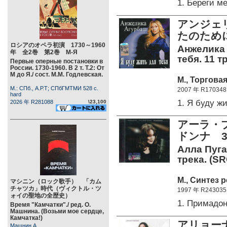
1. Береги 
アンジェ
たのため
ロシアのオペラ初演 1730～1960
Анжелика 
年 全2巻 第2巻 М-Я
тебя. 11 т
Первые оперные постановки в
России. 1730-1960. В 2 т. Т.2: От
М до Я./ сост. М.М. Годлевская.
М., Торгова
М.: СПб., А.Р.Т; СПбГМТМИ 528 c.
2007 年 R170348
hard
1. Я буду 
2026 年 R281088
\23,100
アーラ・
ドンナ 
Алла Пуга
трека. (SR
М., Синтез р
マシニン（ロック歌手） 「カム
チャツカ」時代（ヴィクトル・ツ
1997 年 R243035
ォイの聖地の全歴史）
1. Примадо
Время "Камчатки"./ ред. О.
Машнина. (Возьми мое сердце,
Камчатка!)
アリョー
Машнин А.