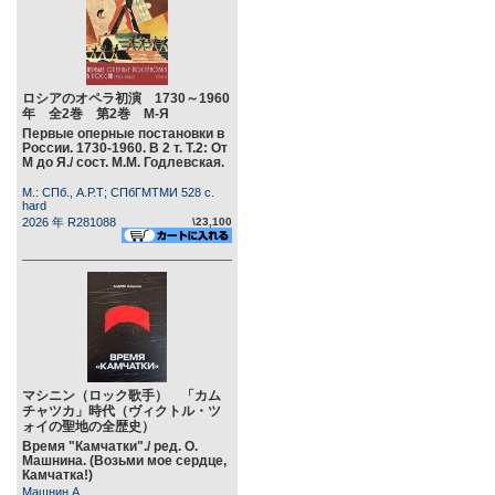
ロシアのオペラ初演 1730～1960
年 全2巻 第2巻 М-Я
Первые оперные постановки в
России. 1730-1960. В 2 т. Т.2: От
М до Я./ сост. М.М. Годлевская.
М.: СПб., А.Р.Т; СПбГМТМИ 528 c.
hard
2026 年 R281088
\23,100
マシニン（ロック歌手） 「カム
チャツカ」時代（ヴィクトル・ツ
ォイの聖地の全歴史）
Время "Камчатки"./ ред. О.
Машнина. (Возьми мое сердце,
Камчатка!)
Машнин А.