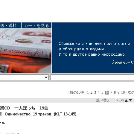
送・送料
カートを見る
[前の10件]
1
2
3
4
5
6
7
8
9
10
[次の
並べ替え NEW
楽CD 一人ぼっち 19曲
D. Одиночество. 19 треков. (KLT 13-145).
 c.