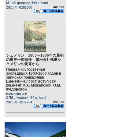
М., <Выргород> 440 c. hard
2025 年 R281000
\68,860
シェメリン 1803～1806年の最初
の世界一周探検 露米会社執事シ
ェメリンの覚書から
Первая кругосветная
экспедиция 1803-1806 годов в
записках приказчика
Шемелина./ сост.,вступ.ст.и
коммент. К.А. Можайской, О.М.
Федоровой.
Шемелин Ф.И.
СПб., <Крига> 464 c. hard
2025 年 R277784
\22,330