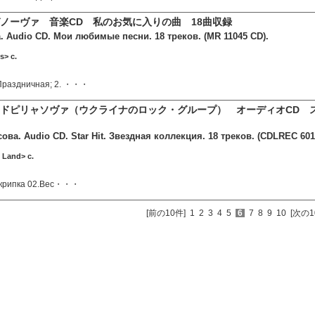
ノーヴァ 音楽CD 私のお気に入りの曲 18曲収録
 Audio CD. Мои любимые песни. 18 треков. (MR 11045 CD).
s> c.
 Праздничная; 2. ・・・
ィドピリャソヴァ（ウクライナのロック・グループ） オーディオCD
ова. Audio CD. Star Hit. Звездная коллекция. 18 треков. (CDLREC 601
 Land> c.
 Скрипка 02.Вес・・・
[前の10件]
1
2
3
4
5
6
7
8
9
10
[次の1