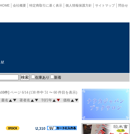
HOME
会社概要
特定商取引に基く表示
個人情報保護方針
サイトマップ
問合せ
在庫あり
新着
10件]
ページ 6/14 (138 件中 51 〜 60 件目を表示)
書名
著者名
刊行年
価格
\2,310