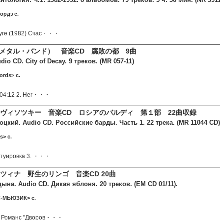
ордз c.
дуге (1982) Счас・・・
on（メタル・バンド） 音楽CD 腐敗の都 9曲
io CD. City of Decay. 9 треков. (MR 057-11)
ords> c.
h 04:12 2. Her・・・
ヴィソツキー 音楽CD ロシアのバルディ 第１部 22曲収録
кий. Audio CD. Российские барды. Часть 1. 22 трека. (MR 11044 CD)
s> c.
Татуировка 3. ・・・
ツィナ 野生のリンゴ 音楽CD 20曲
ына. Audio CD. Дикая яблоня. 20 треков. (EM CD 01/11).
С-МЬЮЗИК> c.
ь Романс "Дворов・・・