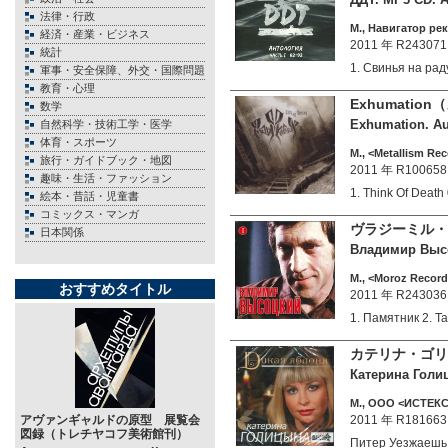
法律・行政
М., Навигатор рек
経済・産業・ビジネス
2011 年 R243071
統計
1. Свинья на ра
軍事・安全保障、外交・国際問題
教育・心理
Exhumati
数学
Exhumation. Aud
自然科学・技術工学・医学
体育・スポーツ
М., <Metallism Rec
旅行・ガイドブック・地図
2011 年 R100658
趣味・生活・ファッション
1. Think Of Deat
絵本・昔話・児童書
コミックス・マンガ
ヴラジーミル・
日本関係
Владимир Высоц
М., <Moroz Record
おすすめタイトル
2011 年 R243036
1. Памятник 2. 
カテリナ・ゴリ
Катерина Голиц
М., ООО <ИСТЕК
アヴァンギャルドの原型 展覧会
2011 年 R181663
図録（トレチヤコフ美術館刊）
Питер Уезжаеш