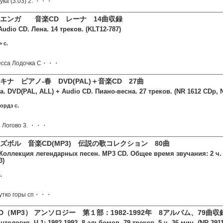
сука (3:03) 2. ・・・
エンガ 音楽CD レーナ 14曲収録
Audio CD. Лена. 14 треков. (KLT12-787)
 c.
есса Лодочка С・・・
ナ ピアノ-春 DVD(PAL)＋音楽CD 27曲
. DVD(PAL, ALL) + Audio CD. Пиано-весна. 27 треков. (NR 1612 CDp, 
ордз c.
2. Логово 3. ・・・
ズボル 音楽CD(MP3) 伝説の歌コレクション 80曲
Коллекция легендарных песен. MP3 CD. Общее время звучания: 2 ч. 5
3)
.
Чутко горы сп・・・
（MP3） アンソロジー 第１部：1982-1992年 8アルバム、79曲収
нтология. Ч.1: 1982-1992. 8 альбомов. 79 треков. 5 ч. 36 мин. (NR 391