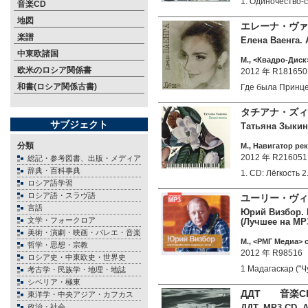
1. Одиночество-
音楽CD
地図
エレーナ・ヴァ
楽譜
Елена Ваенга. 
中東欧諸国
М., <Квадро-Диск>
欧米のロシア関係書
2012 年 R181650
和書(ロシア関係古書)
Где была Принц
タチアナ・ズィキ
サブジェクト
Татьяна Зыкина
分類
М., Навигатор рек
2012 年 R216051
総記・参考図書、出版・メディア
辞典・百科事典
1. CD: Лёгкость 
ロシア語学習
ロシア語・スラヴ語
ユーリー・ヴィ
言語
Юрий Визбор. 
文学・フォークロア
(Лучшее на MP
美術・演劇・映画・バレエ・音楽
М., <РМГ Медиа> c
哲学・思想・宗教
2012 年 R98516
ロシア史・中東欧史・世界史
1 Мадагаскар ("
考古学・民族学・地理・地誌
シベリア・極東
ДДТ 音楽CD
東洋学・中央アジア・カフカス
政治・社会
ДДТ. MP3 CD. А