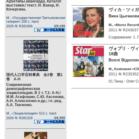
Архетипы авангарда. Каталог
выставки./ текст. И. Вакар, И.
Кочергина.
ヴィカ・ツィガ
Вика Цыганова.
М., <Государственная Третьяковская
галерея> 200 c. hard
М., <Moroz Record
2025 年 R281006
\29,150
2011 年 R243037
Содержание: 1.
ヴォプリ・ヴ
18曲
Воплi Вiдопляс
М., Компания <CD
2011 年 R235352
現代人口学百科事典 全2巻 第1
巻 А-Н
01.Танці - Олег
Современная
демографическая
энциклопедия. В 2 т. Т.1: А-Н./
М.М. Агафошин, С.Ю. Аксенова,
А.Н. Алексеенко и др.; гл. ред.
А.А. Ткаченко.
М., <Энциклопедия> 512 c. hard
2026 年 R281318
\26,950