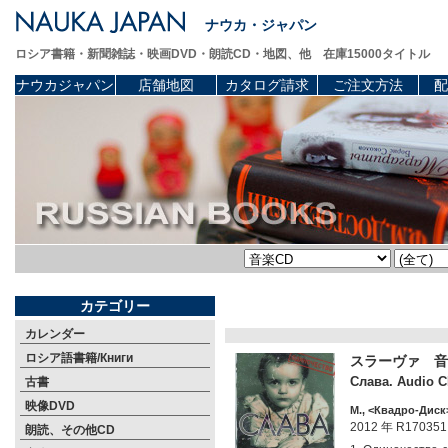
ナウカ・ジャパン
ロシア書籍・新聞雑誌・映画DVD・朗読CD・地図、他 在庫15000タイトル
ナウカジャパン
店舗地図
カタログ請求
ご注文方法
配
カテゴリー
カレンダー
ロシア語書籍/Книги
スラーヴァ 音
Слава. Audio C
古書
映像DVD
М., <Квадро-Диск>
2012 年 R170351
朗読、その他CD