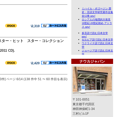
\2,310
 スター・ヒット スター・コレクション
2011 CD).
ナウカジャパン
\2,420
0件]
ページ 6/14 (138 件中 51 〜 60 件目を表示)
〒101-0051
東京都千代田区
神田神保町1-34
三村ビル1F