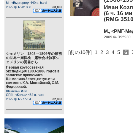
М., <Выргород> 440 c. hard
Иван Козл
2025 年 R281000
\68,860
(6 ч. 16 м
(RMG 3510
М., <РМГ-Мед
2009 年 R95930
[前の10件]
1
2
3
4
5
6
シェメリン 1803～1806年の最初
の世界一周探検 露米会社執事シ
ェメリンの覚書から
Первая кругосветная
экспедиция 1803-1806 годов в
записках приказчика
Шемелина./ сост.,вступ.ст.и
коммент. К.А. Можайской, О.М.
Федоровой.
Шемелин Ф.И.
СПб., <Крига> 464 c. hard
2025 年 R277784
\22,330