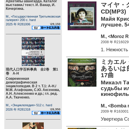
Архетипы авангарда. Каталог
マイヤ・
выставки./ текст. И. Вакар, И.
Кочергина.
CD(MP3)
М., <Государственная Третьяковская
Майя Крис
галерея> 200 c. hard
лучшее. 5
2025 年 R281006
\29,150
М., <Moroz R
2008 年 R216029
1. Нежност
ミカエル
あるいは
現代人口学百科事典 全2巻 第1
巻 А-Н
17曲
Современная
Микаэл Та
демографическая
энциклопедия. В 2 т. Т.1: А-Н./
судьбы ил
М.М. Агафошин, С.Ю. Аксенова,
кинофильм
А.Н. Алексеенко и др.; гл. ред.
А.А. Ткаченко.
М., <Bomba m
М., <Энциклопедия> 512 c. hard
2026 年 R281318
\26,950
2009 年 R163001
Увертюра С