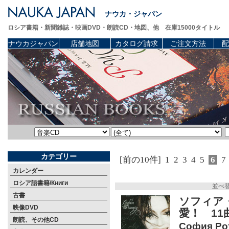
ナウカ・ジャパン
ロシア書籍・新聞雑誌・映画DVD・朗読CD・地図、他 在庫15000タイトル
ナウカジャパン
店舗地図
カタログ請求
ご注文方法
配
カテゴリー
[前の10件]
1
2
3
4
5
6
7
カレンダー
ロシア語書籍/Книги
並べ
古書
ソフィア
映像DVD
愛！ 11
朗読、その他CD
София Рот