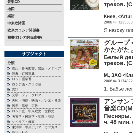
音楽CD
треков. (C
地図
Киев, <Artur
楽譜
2008 年 R235383
中東欧諸国
Я назову п
欧米のロシア関係書
和書(ロシア関係古書)
グループ
かたがた
サブジェクト
Белый ден
треков. (C
分類
総記・参考図書、出版・メディア
辞典・百科事典
М., ЗАО <Кл
ロシア語学習
2008 年 R174822
ロシア語・スラヴ語
1. Бабье ле
言語
文学・フォークロア
アンサン
美術・演劇・映画・バレエ・音楽
哲学・思想・宗教
音楽CD(M
ロシア史・中東欧史・世界史
Песняры. 
考古学・民族学・地理・地誌
ч. 48 мин.
シベリア・極東
東洋学・中央アジア・カフカス
政治・社会