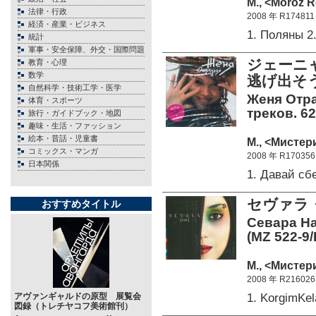
М., <Moroz R
法律・行政
2008 年 R174811
経済・産業・ビジネス
1. Поляны 
統計
軍事・安全保障、外交・国際問題
ジェーニ
教育・心理
数学
逃げ出そう
自然科学・技術工学・医学
Женя Отра
体育・スポーツ
треков. 62
旅行・ガイドブック・地図
趣味・生活・ファッション
絵本・昔話・児童書
М., <Мистери
コミックス・マンガ
2008 年 R170356
日本関係
1. Давай с
セヴァラ・
おすすめタイトル
Севара На
(MZ 522-9/
М., <Мистер
2008 年 R216026
1. KorgimKe
アヴァンギャルドの原型 展覧会
図録（トレチヤコフ美術館刊）