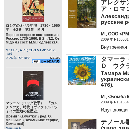
アレクサ
ア・ロマ
Александр
русские р
ロシアのオペラ初演 1730～1960
年 全2巻 第2巻 М-Я
М., ООО <РМ
Первые оперные постановки в
России. 1730-1960. В 2 т. Т.2: От
2009 年 R165501
М до Я./ сост. М.М. Годлевская.
Внутренняя
М.: СПб., А.Р.Т; СПбГМТМИ 528 c.
hard
タマーラ
2026 年 R281088
\23,100
Ｄ ウク
Тамара Ми
украински
476).
М., <Бомба 
2009 年 R181654
マシニン（ロック歌手） 「カム
チャツカ」時代（ヴィクトル・ツ
Идут дожди
ォイの聖地の全歴史）
Время "Камчатки"./ ред. О.
Машнина. (Возьми мое сердце,
テノール
Камчатка!)
(1900-19
Машнин А.