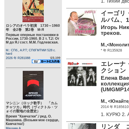
1. Тихий д
イーゴリ・
ルバム、1
ロシアのオペラ初演 1730～1960
Игорь Ник
年 全2巻 第2巻 М-Я
треков.
Первые оперные постановки в
России. 1730-1960. В 2 т. Т.2: От
М до Я./ сост. М.М. Годлевская.
М.,<Монолит
М.: СПб., А.Р.Т; СПбГМТМИ 528 c.
* 年 R135928
hard
2026 年 R281088
\23,100
エレーナ
クション 音
Елена Вае
коллекция.
(UMGMP14-
М., <Юнайте
マシニン（ロック歌手） 「カム
2014 年 R185610
チャツカ」時代（ヴィクトル・ツ
ォイの聖地の全歴史）
1. КУРЮ 2
Время "Камчатки"./ ред. О.
Машнина. (Возьми мое сердце,
Камчатка!)
リンダ 
Машнин А.