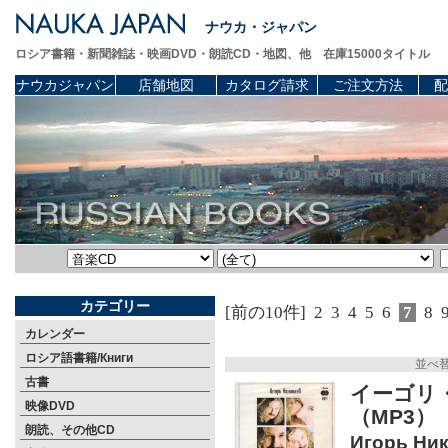
ナウカ・ジャパン
ロシア書籍・新聞雑誌・映画DVD・朗読CD・地図、他 在庫15000タイトル
ナウカジャパン
店舗地図
カタログ請求
ご注文方法
配
カテゴリー
[前の10件]
2
3
4
5
6
7
8
カレンダー
ロシア語書籍/Книги
並べ
古書
イーゴリ
映像DVD
（MP3）
朗読、その他CD
Игорь Ник