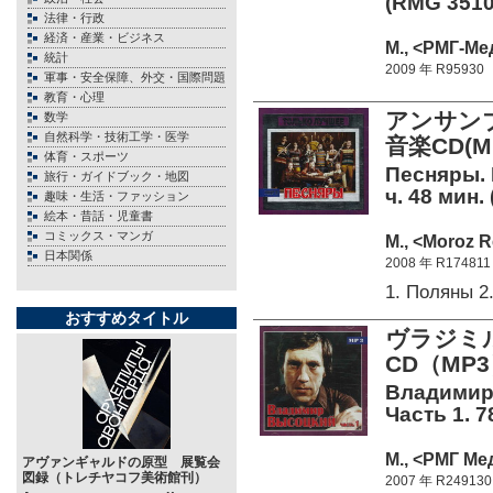
(RMG 3510
法律・行政
経済・産業・ビジネス
М., <РМГ-Мед
統計
2009 年 R95930
軍事・安全保障、外交・国際問題
教育・心理
アンサン
数学
自然科学・技術工学・医学
音楽CD(M
体育・スポーツ
Песняры. 
旅行・ガイドブック・地図
ч. 48 мин.
趣味・生活・ファッション
絵本・昔話・児童書
コミックス・マンガ
М., <Moroz R
日本関係
2008 年 R174811
1. Поляны 
おすすめタイトル
ヴラジミ
CD（MP
Владимир
Часть 1. 7
М., <РМГ Ме
アヴァンギャルドの原型 展覧会
図録（トレチヤコフ美術館刊）
2007 年 R249130