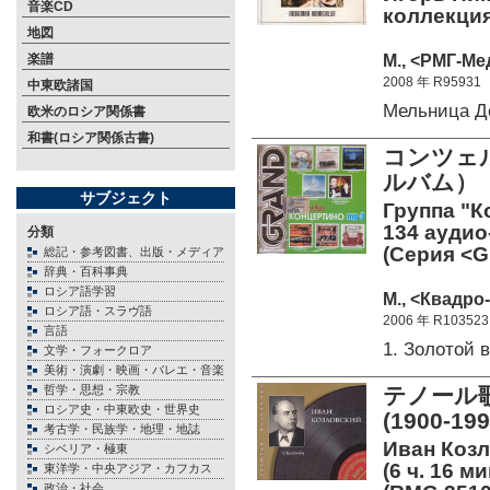
音楽CD
коллекция.
地図
М., <РМГ-Ме
楽譜
2008 年 R95931
中東欧諸国
Мельница Д
欧米のロシア関係書
和書(ロシア関係古書)
コンツェル
ルバム）
サブジェクト
Группа "К
134 аудио-
分類
(Серия <Gr
総記・参考図書、出版・メディア
辞典・百科事典
ロシア語学習
М., <Квадро-
ロシア語・スラヴ語
2006 年 R103523
言語
1. Золотой
文学・フォークロア
美術・演劇・映画・バレエ・音楽
哲学・思想・宗教
テノール
ロシア史・中東欧史・世界史
(1900-19
考古学・民族学・地理・地誌
Иван Козл
シベリア・極東
(6 ч. 16 м
東洋学・中央アジア・カフカス
政治・社会