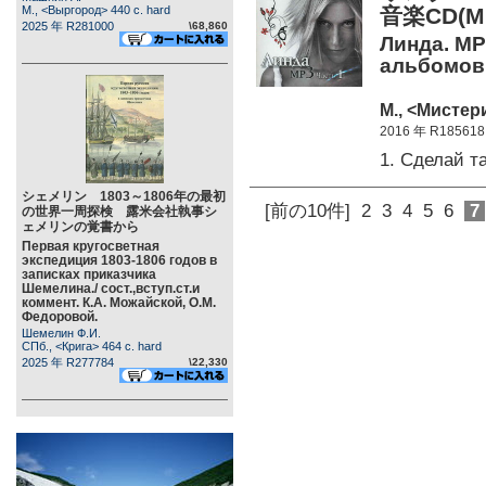
М., <Выргород> 440 c. hard
音楽CD(MP
2025 年 R281000
\68,860
Линда. MP
альбомов.
М., <Мистери
2016 年 R185618
1. Сделай 
シェメリン 1803～1806年の最初
[前の10件]
2
3
4
5
6
7
の世界一周探検 露米会社執事シ
ェメリンの覚書から
Первая кругосветная
экспедиция 1803-1806 годов в
записках приказчика
Шемелина./ сост.,вступ.ст.и
коммент. К.А. Можайской, О.М.
Федоровой.
Шемелин Ф.И.
СПб., <Крига> 464 c. hard
2025 年 R277784
\22,330