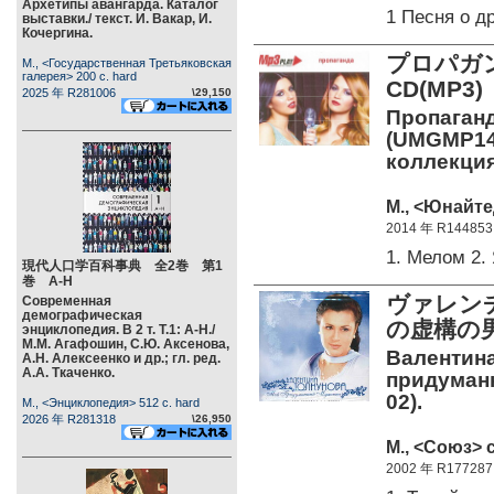
Архетипы авангарда. Каталог
1 Песня о д
выставки./ текст. И. Вакар, И.
Кочергина.
プロパガ
М., <Государственная Третьяковская
галерея> 200 c. hard
CD(MP3)
2025 年 R281006
\29,150
Пропаганда
(UMGMP14-
коллекция
М., <Юнайте
2014 年 R144853
1. Мелом 2
現代人口学百科事典 全2巻 第1
巻 А-Н
ヴァレン
Современная
демографическая
の虚構の男
энциклопедия. В 2 т. Т.1: А-Н./
М.М. Агафошин, С.Ю. Аксенова,
Валентина
А.Н. Алексеенко и др.; гл. ред.
А.А. Ткаченко.
придуманн
02).
М., <Энциклопедия> 512 c. hard
2026 年 R281318
\26,950
М., <Союз> c
2002 年 R177287