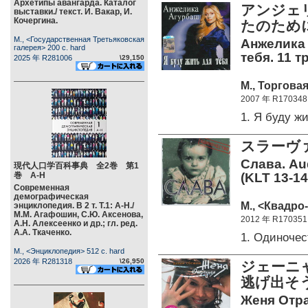
Архетипы авангарда. Каталог
アンジェ
выставки./ текст. И. Вакар, И.
Кочергина.
たのため
М., <Государственная Третьяковская
Анжелика 
галерея> 200 c. hard
тебя. 11 т
2025 年 R281006
\29,150
М., Торгова
2007 年 R170348
1. Я буду 
スラーヴ
Слава. Au
現代人口学百科事典 全2巻 第1
巻 А-Н
(KLT 13-14
Современная
демографическая
М., <Квадро-
энциклопедия. В 2 т. Т.1: А-Н./
М.М. Агафошин, С.Ю. Аксенова,
2012 年 R170351
А.Н. Алексеенко и др.; гл. ред.
А.А. Ткаченко.
1. Одиночес
М., <Энциклопедия> 512 c. hard
2026 年 R281318
\26,950
ジェーニ
逃げ出そう
Женя Отра