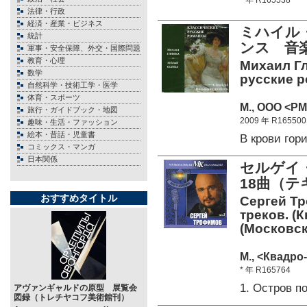
* 年 R165538
法律・行政
経済・産業・ビジネス
ミハイル
統計
ンス 音楽
軍事・安全保障、外交・国際問題
教育・心理
Михаил Гл
数学
русские ро
自然科学・技術工学・医学
体育・スポーツ
М., ООО <РМ
旅行・ガイドブック・地図
2009 年 R165500
趣味・生活・ファッション
絵本・昔話・児童書
В крови го
コミックス・マンガ
日本関係
セルゲイ
18曲（テ
おすすめタイトル
Сергей Тр
треков. (К
(Московск
М., <Квадро-
* 年 R165764
1. Остров 
アヴァンギャルドの原型 展覧会
図録（トレチヤコフ美術館刊）