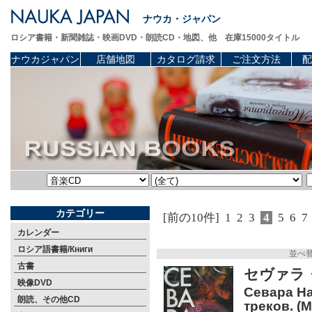
ナウカ・ジャパン
ロシア書籍・新聞雑誌・映画DVD・朗読CD・地図、他 在庫15000タイトル
ナウカジャパン
店舗地図
カタログ請求
ご注文方法
配
カテゴリー
[前の10件]
1
2
3
4
5
6
7
カレンダー
ロシア語書籍/Книги
並べ
古書
セヴァラ
映像DVD
Севара На
朗読、その他CD
треков. (M