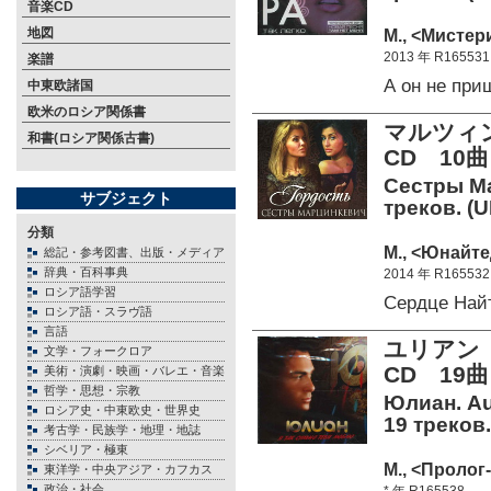
音楽CD
地図
М., <Мистери
2013 年 R165531
楽譜
А он не пр
中東欧諸国
欧米のロシア関係書
マルツィ
和書(ロシア関係古書)
CD 10曲
Сестры Ма
サブジェクト
треков. (
分類
М., <Юнайте
総記・参考図書、出版・メディア
辞典・百科事典
2014 年 R165532
ロシア語学習
Сердце Най
ロシア語・スラヴ語
言語
ユリアン
文学・フォークロア
CD 19曲
美術・演劇・映画・バレエ・音楽
哲学・思想・宗教
Юлиан. Au
ロシア史・中東欧史・世界史
19 треков
考古学・民族学・地理・地誌
シベリア・極東
М., <Пролог
東洋学・中央アジア・カフカス
政治・社会