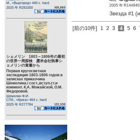
М., <Выргород> 440 c. hard
2005 年 R144840
2025 年 R281000
\68,860
Звезда #1 (
[前の10件]
1
2
3
4
5
6
シェメリン 1803～1806年の最初
の世界一周探検 露米会社執事シ
ェメリンの覚書から
Первая кругосветная
экспедиция 1803-1806 годов в
записках приказчика
Шемелина./ сост.,вступ.ст.и
коммент. К.А. Можайской, О.М.
Федоровой.
Шемелин Ф.И.
СПб., <Крига> 464 c. hard
2025 年 R277784
\22,330