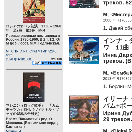
треков. 62
М., <Мистери
2008 年 R170356
ロシアのオペラ初演 1730～1960
1. Давай с
年 全2巻 第2巻 М-Я
Первые оперные постановки в
インナ・
России. 1730-1960. В 2 т. Т.2: От
М до Я./ сост. М.М. Годлевская.
ワ 11曲
М.: СПб., А.Р.Т; СПбГМТМИ 528 c.
Инна Дарк
hard
2026 年 R281088
\23,100
треков. (
М., <Бомба 
2013 年 R170367
1. Берлин-
イリーナ・
バム+ボー
マシニン（ロック歌手） 「カム
チャツカ」時代（ヴィクトル・ツ
Ирина Дуб
ォイの聖地の全歴史）
29 треков.
Время "Камчатки"./ ред. О.
Машнина. (Возьми мое сердце,
Камчатка!)
М., <Digital 
Машнин А.