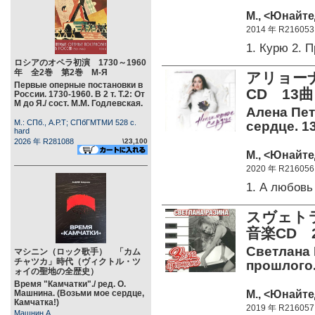
М., <Юнайте
2014 年 R216053
1. Курю 2.
ロシアのオペラ初演 1730～1960
年 全2巻 第2巻 М-Я
アリョー
Первые оперные постановки в
CD 13曲
России. 1730-1960. В 2 т. Т.2: От
М до Я./ сост. М.М. Годлевская.
Алена Пет
М.: СПб., А.Р.Т; СПбГМТМИ 528 c.
сердце. 1
hard
2026 年 R281088
\23,100
М., <Юнайте
2020 年 R216056
1. А любов
スヴェト
音楽CD 
Светлана 
マシニン（ロック歌手） 「カム
チャツカ」時代（ヴィクトル・ツ
прошлого.
ォイの聖地の全歴史）
Время "Камчатки"./ ред. О.
М., <Юнайте
Машнина. (Возьми мое сердце,
Камчатка!)
2019 年 R216057
Машнин А.