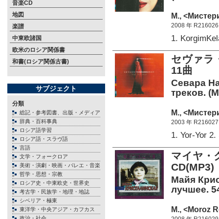
音楽CD
地図
М., <Мистер
2008 年 R216026
楽譜
1. KorgimKe
中東欧諸国
欧米のロシア関係書
セヴァラ・
和書(ロシア関係古書)
11曲
Севара Наз
サブジェクト
треков. (M
分類
М., <Мистер
総記・参考図書、出版・メディア
辞典・百科事典
2003 年 R216027
ロシア語学習
1. Yor-Yor 
ロシア語・スラヴ語
言語
マイヤ・
文学・フォークロア
CD(MP3)
美術・演劇・映画・バレエ・音楽
哲学・思想・宗教
Майя Крис
ロシア史・中東欧史・世界史
лучшее. 5
考古学・民族学・地理・地誌
シベリア・極東
М., <Moroz R
東洋学・中央アジア・カフカス
政治・社会