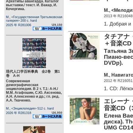
Архетипы авангарда. Каталог
выставки./ текст. И. Вакар, И.
Кочергина.
М., <Мелоди
2013 年 R216048
М., <Государственная Третьяковская
галерея> 200 c. hard
1. Добрая 
2025 年 R281006
\29,150
タチアナ・
＋音楽CD
Татьяна З
Пиано-вес
DVDp).
現代人口学百科事典 全2巻 第1
М., Навигато
巻 А-Н
2012 年 R216051
Современная
демографическая
1. CD: Лёгк
энциклопедия. В 2 т. Т.1: А-Н./
М.М. Агафошин, С.Ю. Аксенова,
А.Н. Алексеенко и др.; гл. ред.
エレーナ・
А.А. Ткаченко.
音楽CD（
М., <Энциклопедия> 512 c. hard
2026 年 R281318
\26,950
Елена Вае
диска). Th
UMG CD14-