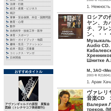
2008 年 R216029
法律・行政
1. Нежност
経済・産業・ビジネス
統計
ロシアの
軍事・安全保障、外交・国際問題
ヤン、カ
教育・心理
数学
チ、フレ
自然科学・技術工学・医学
ン、・・
体育・スポーツ
Музыкаль
旅行・ガイドブック・地図
趣味・生活・ファッション
Audio CD. 
絵本・昔話・児童書
Кабалевск
コミックス・マンガ
Хренников 
日本関係
Шнитке А.
М., ЗАО <Ме
おすすめタイトル
2003 年 R216041
1. Арам Ха
ヴァレリ
音楽CD 
Валерия Л
アヴァンギャルドの原型 展覧会
図録（トレチヤコフ美術館刊）
треков. (M