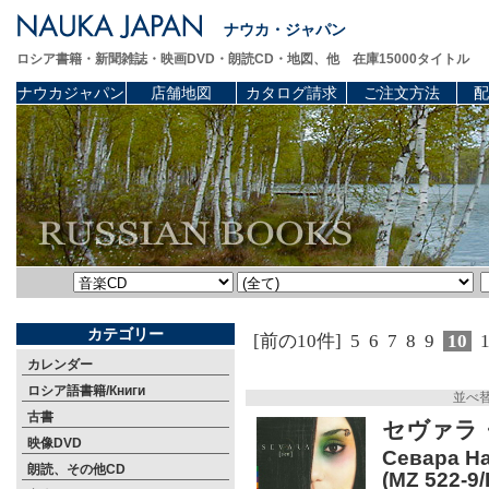
ナウカ・ジャパン
ロシア書籍・新聞雑誌・映画DVD・朗読CD・地図、他 在庫15000タイトル
ナウカジャパン
店舗地図
カタログ請求
ご注文方法
配
カテゴリー
[前の10件]
5
6
7
8
9
10
カレンダー
ロシア語書籍/Книги
並べ
古書
セヴァラ・
映像DVD
Севара На
朗読、その他CD
(MZ 522-9/