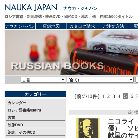
ナウカ・ジャパン
ロシア書籍・新聞雑誌・映画DVD・朗読CD・地図、他 在庫15000タイトル
ナウカジャパン
店舗地図
カタログ請求
ご注文方法
配
カテゴリー
[前の10件]
1
2
3
4
5
6
カレンダー
ロシア語書籍/Книги
並べ
古書
ニコライ・
映像DVD
優） ソ
朗読、その他CD
献呈のサ