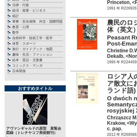
Princeton, <
法律・行政
1991 年 R226926
経済・産業・ビジネス
統計
農民のロ
軍事・安全保障、外交・国際問題
教育・心理
体（英文）
数学
Peasant R
自然科学・技術工学・医学
Post-Emanc
体育・スポーツ
旅行・ガイドブック・地図
Christine D
趣味・生活・ファッション
Dekalb, <Nort
絵本・昔話・児童書
1995 年 R224459
コミックス・マンガ
日本関係
ロシア人
ア散文に
おすすめタイトル
ランド語) 
O dwóch n
Semantycz
rosyjskiej
Chrząszcz M
Krakow, <Wy
c. pap.
アヴァンギャルドの原型 展覧会
図録（トレチヤコフ美術館刊）
2012 年 R269566