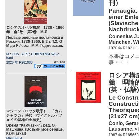
刊）
Panaugia.
einer Einle
(Slavische
ロシアのオペラ初演 1730～1960
Nachdruck
年 全2巻 第2巻 М-Я
Comenius J.
Первые оперные постановки в
Munchen, Wil
России. 1730-1960. В 2 т. Т.2: От
М до Я./ сост. М.М. Годлевская.
1970 年 R182111
М.: СПб., А.Р.Т; СПбГМТМИ 528 c.
本書はコメニウ
hard
事・・・
2026 年 R281088
\23,100
ロシア構
義 理論
(英・仏語
Le Constru
Constructi
Theoriques
マシニン（ロック歌手） 「カム
(21x27 cm)
チャツカ」時代（ヴィクトル・ツ
ォイの聖地の全歴史）
Conio, Gerar
Время "Камчатки"./ ред. О.
Lausanne, <
Машнина. (Возьми мое сердце,
Камчатка!)
1987 年 R185663
Машнин А.