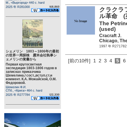
М., <Выргород> 440 c. hard
2025 年 R281000
\68,860
クラクラ
ル革命 (英
The Petrin
(used)
Cracraft J.
Chicago, The
1997 年 R271782
シェメリン 1803～1806年の最初
の世界一周探検 露米会社執事シ
ェメリンの覚書から
[前の10件]
1
2
3
4
5
6
Первая кругосветная
экспедиция 1803-1806 годов в
записках приказчика
Шемелина./ сост.,вступ.ст.и
коммент. К.А. Можайской, О.М.
Федоровой.
Шемелин Ф.И.
СПб., <Крига> 464 c. hard
2025 年 R277784
\22,330