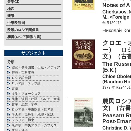
音楽CD
Notes of A 
地図
Cherkasov, N
楽譜
M., <Foreign
中東欧諸国
年 R180478
Никола́й Ко
欧米のロシア関係書
和書(ロシア関係古書)
クロエ・
ー） ロ
サブジェクト
文）（古書
分類
The Russia
総記・参考図書、出版・メディア
(Б.К.)
辞典・百科事典
Chloe Obole
ロシア語学習
(Random Hou
ロシア語・スラヴ語
1979 年 R224451
言語
文学・フォークロア
美術・演劇・映画・バレエ・音楽
農民ロシ
哲学・思想・宗教
文) (古書
ロシア史・中東欧史・世界史
Peasant R
考古学・民族学・地理・地誌
シベリア・極東
Post-Emanc
東洋学・中央アジア・カフカス
Christine D.
政治・社会