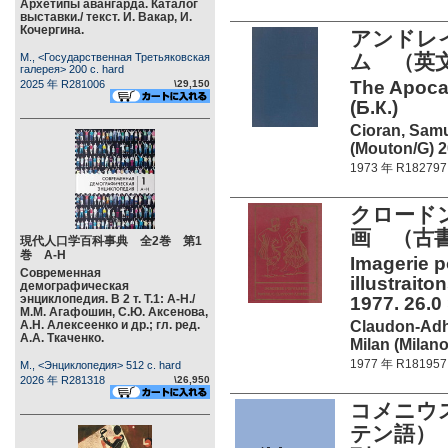
Архетипы авангарда. Каталог
выставки./ текст. И. Вакар, И.
Кочергина.
アンドレ
ム （英文
М., <Государственная Третьяковская
галерея> 200 c. hard
The Apocal
2025 年 R281006
\29,150
(Б.К.)
Cioran, Samu
(Mouton/G) 2
1973 年 R182797
クロード
画 （古書
現代人口学百科事典 全2巻 第1
巻 А-Н
Imagerie p
Современная
illustraito
демографическая
энциклопедия. В 2 т. Т.1: А-Н./
1977. 26.0 
М.М. Агафошин, С.Ю. Аксенова,
Claudon-Adh
А.Н. Алексеенко и др.; гл. ред.
А.А. Ткаченко.
Milan (Milano
1977 年 R181957
М., <Энциклопедия> 512 c. hard
2026 年 R281318
\26,950
コメニウ
テン語）