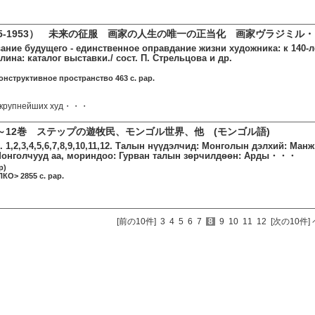
85-1953） 未来の征服 画家の人生の唯一の正当化 画家ヴラジミル
вание будущего - единственное оправдание жизни художника: к 140-
ина: каталог выставки./ сост. П. Стрельцова и др.
конструктивное пространство 463 c. pap.
из крупнейших худ・・・
～12巻 ステップの遊牧民、モンゴル世界、他 (モンゴル語)
 1,2,3,4,5,6,7,8,9,10,11,12. Талын нүүдэлчид: Монголын дэлхий: Манж
Монголчууд аа, мориндоо: Гурван талын зөрчилдөөн: Арды・・・
р)
КО> 2855 c. pap.
[前の10件]
3
4
5
6
7
8
9
10
11
12
[次の10件]