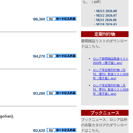
ら。（.pdf）
\96,360
定期刊行物
新聞雑誌リストのダウンロー
ドはこちら。
\94,270
\93,280
ブックニュース
olian).
ブックニュース、ロシア以外
の出版カタログのダウンロー
ドはこちら。
\92,620