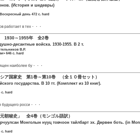
нов. (История и шедевры)
 Воскресный день 472 c. hard
ов работает в тех・・・
1930～1955年 全2巻
ушно-десантные войска. 1930-1955. В 2 т.
отельников В.Р.
и> 646 c. hard
вящен наиболее бу・・・
シア国家史 第1巻～第10巻 （全１０冊セット）
ского государства. В 10 тт. (Комплект из 10 книг).
 c. hard
ия будущего росси・・・
元朝秘史」 全4巻（モンゴル語訳）
рчуулсан Монголын нууц товчоон тайлбарт эх. Дөрвөн боть. (in Mong
 c. hard