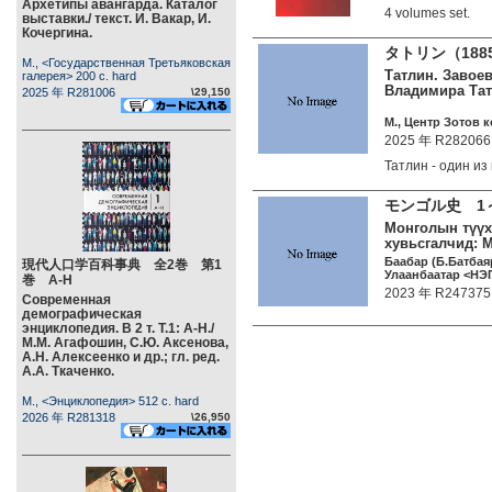
Архетипы авангарда. Каталог
4 volumes set.
выставки./ текст. И. Вакар, И.
Кочергина.
タトリン（18
М., <Государственная Третьяковская
Татлин. Завое
галерея> 200 c. hard
Владимира Татл
2025 年 R281006
\29,150
М., Центр Зотов 
2025 年 R282066
Татлин - один 
モンゴル史 1
Монголын түүх.
хувьсгалчид: 
Баабар (Б.Батбая
現代人口学百科事典 全2巻 第1
Улаанбаатар <НЭП
巻 А-Н
2023 年 R247375
Современная
демографическая
энциклопедия. В 2 т. Т.1: А-Н./
М.М. Агафошин, С.Ю. Аксенова,
А.Н. Алексеенко и др.; гл. ред.
А.А. Ткаченко.
М., <Энциклопедия> 512 c. hard
2026 年 R281318
\26,950