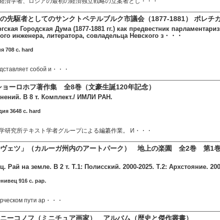
経済学者、ロシアの最初の経済独立戦略の立案者とし・・・
先駆者としてのサンクトペテルブルク市議会（1877-1881） ポレチカ（
гская Городская Дума (1877-1881 гг.) как предвестник парламентариз
ного инженера, литератора, совладельца Невского з・・・
я 708 c. hard
едставляет собой и・・・
ショーロホフ著作集 全8巻（文豪生誕120年記念）
ений. В 8 т. Комплект./ ИМЛИ РАН.
ия 3648 c. hard
学研究所テキスト学者グループによる編纂作業。 И・・・
ヴェツ」（カルーガ州内のアートパーク） 地上の楽園 全2巻 第1巻 ポ
 Рай на земле. В 2 т. Т.1: Полисский. 2000-2025. Т.2: Архстояние. 2005
нивец 916 c. pap.
ворческом пути ар・・・
ニーコノフ（ミニチュア画家） アルバム（歴史と傑作叢書）