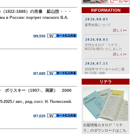
INFORMATION
1822-1888）の肖像 鉱山技・・・
ма в России: портрет гласного В.А.
\99,550
\97,680
リテラ
リスキー（1957-、画家） 2000
-2025./ авт., ред.-сост. Н. Полисский.
\97,020
出版情報カタログ「リテ
ラ」のダウンロードはこち