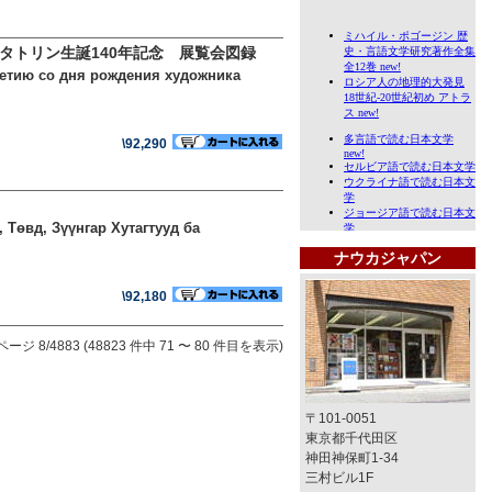
・タトリン生誕140年記念 展覧会図録
летию со дня рождения художника
\92,290
, Төвд, Зүүнгар Хутагтууд ба
ナウカジャパン
\92,180
ページ 8/4883 (48823 件中 71 〜 80 件目を表示)
〒101-0051
東京都千代田区
神田神保町1-34
三村ビル1F