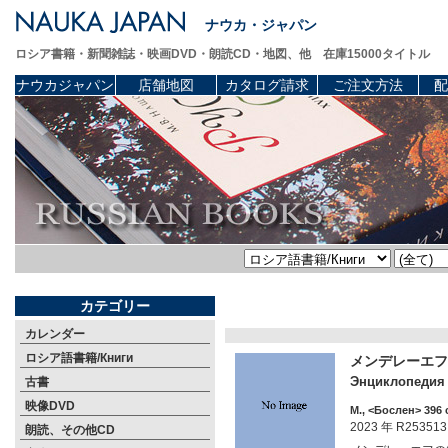
ナウカ・ジャパン
ロシア書籍・新聞雑誌・映画DVD・朗読CD・地図、他 在庫15000タイトル
ナウカジャパン
店舗地図
カタログ請求
ご注文方法
配
カテゴリー
カレンダー
ロシア語書籍/Книги
メンデレーエフ（
Энциклопедия 
古書
映像DVD
М., <Бослен> 396 
2023 年 R253513
朗読、その他CD