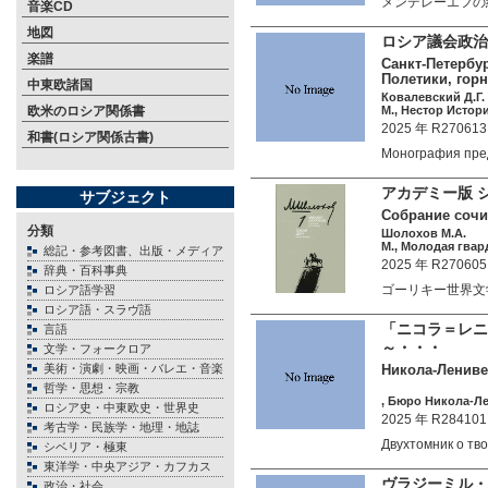
メンデレーエフの
音楽CD
地図
ロシア議会政治の
楽譜
Санкт-Петербур
Полетики, гор
中東欧諸国
Ковалевский Д.Г.
欧米のロシア関係書
М., Нестор Истори
2025 年 R270613
和書(ロシア関係古書)
Монография пр
アカデミー版 
サブジェクト
Собрание сочин
分類
Шолохов М.А.
М., Молодая гвард
総記・参考図書、出版・メディア
2025 年 R270605
辞典・百科事典
ゴーリキー世界文
ロシア語学習
ロシア語・スラヴ語
「ニコラ＝レニ
言語
～・・・
文学・フォークロア
美術・演劇・映画・バレエ・音楽
Никола-Ленивец.
哲学・思想・宗教
, Бюро Никола-Ле
ロシア史・中東欧史・世界史
2025 年 R284101
考古学・民族学・地理・地誌
Двухтомник о т
シベリア・極東
東洋学・中央アジア・カフカス
ヴラジーミル・
政治・社会