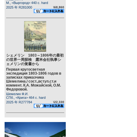
М., <Выргород> 440 c. hard
2025 年 R281000
\68,860
シェメリン 1803～1806年の最初
の世界一周探検 露米会社執事シ
ェメリンの覚書から
Первая кругосветная
экспедиция 1803-1806 годов в
записках приказчика
Шемелина./ сост.,вступ.ст.и
коммент. К.А. Можайской, О.М.
Федоровой.
Шемелин Ф.И.
СПб., <Крига> 464 c. hard
2025 年 R277784
\22,330