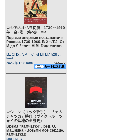
ロシアのオペラ初演 1730～1960
年 全2巻 第2巻 М-Я
Первые оперные постановки в
России. 1730-1960. В 2 т. Т.2: От
М до Я./ сост. М.М. Годлевская.
М.: СПб., А.Р.Т; СПбГМТМИ 528 c.
hard
2026 年 R281088
\23,100
マシニン（ロック歌手） 「カム
チャツカ」時代（ヴィクトル・ツ
ォイの聖地の全歴史）
Время "Камчатки"./ ред. О.
Машнина. (Возьми мое сердце,
Камчатка!)
Машнин А.