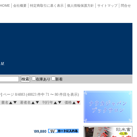
HOME
会社概要
特定商取引に基く表示
個人情報保護方針
サイトマップ
問合せ
在庫あり
新着
]
ページ 8/4883 (48823 件中 71 〜 80 件目を表示)
書名
著者名
刊行年
価格
\99,880