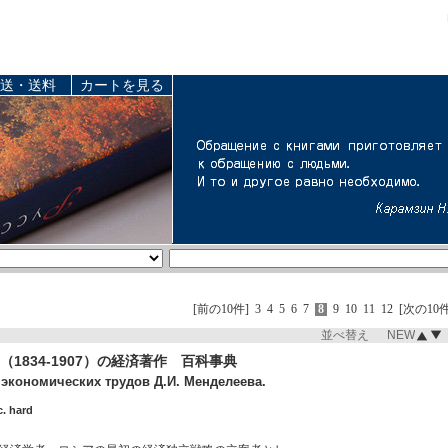
送・送料
カートを見る
[前の10件]
3
4
5
6
7
8
9
10
11
12
[次の10件
並べ替え NEW
1834-1907）の経済著作 百科事典
экономических трудов Д.И. Менделеева.
c. hard