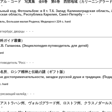
アル・コード 写真集 全8巻 第6巻 西部地域（カリーニングラー
・
ьный код. Фотоальбом: в 8 т. Т.6. Запад: Калининградская область
вская область, Республика Карелия, Санкт-Петербу・・・
ль, Большая малая Родина; Медиарост 224 c. hard
етербург, дворцы ・・・
科ガイド叢書）
Т.В. Галанова. (Энциклопедия-путеводитель для детей)
ard
утеводитель "Росс・・・
名所、ロシア精神と伝統の謎（ギフト版）
ые достопримечательности, загадки русской души и традиции. (Под
. hard
потрясающий калейд・・・
アストラハン州、ヴォルゴグラード州、ロストフ州、クラスノダールス
・