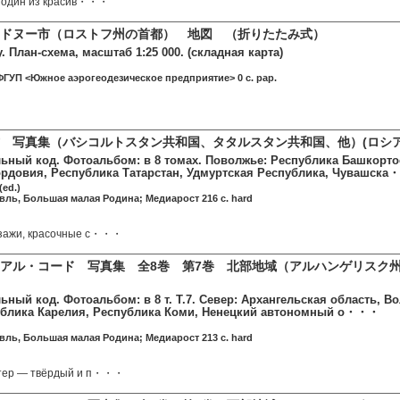
- один из красив・・・
ドヌー市（ロストフ州の首都） 地図 （折りたたみ式）
. План-схема, масштаб 1:25 000. (складная карта)
ФГУП <Южное аэрогеодезическое предприятие> 0 c. pap.
 写真集（バシコルトスタン共和国、タタルスタン共和国、他）(ロシ
льный код. Фотоальбом: в 8 томах. Поволжье: Республика Башкорто
рдовия, Республика Татарстан, Удмуртская Республика, Чувашск
ed.)
ль, Большая малая Родина; Медиарост 216 c. hard
зажи, красочные с・・・
アル・コード 写真集 全8巻 第7巻 北部地域（アルハンゲリスク
ьный код. Фотоальбом: в 8 т. Т.7. Север: Архангельская область, 
ублика Карелия, Республика Коми, Ненецкий автономный о・・・
ль, Большая малая Родина; Медиарост 213 c. hard
тер — твёрдый и п・・・