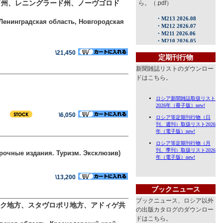
ド州、レニングラード州、ノーヴゴロド
ら。（.pdf）
, Ленинградская область, Новгородская
\21,450
定期刊行物
新聞雑誌リストのダウンロー
ドはこちら。
\6,050
арочные издания. Туризм. Эксклюзив)
\13,200
ブックニュース
ブックニュース、ロシア以外
ク地方、スタヴロポリ地方、アドィゲ共
の出版カタログのダウンロー
ドはこちら。