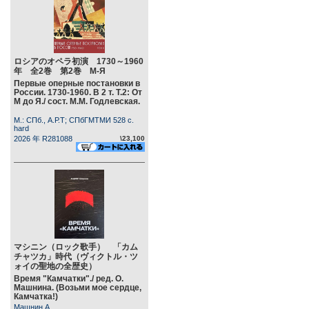
ロシアのオペラ初演 1730～1960
年 全2巻 第2巻 М-Я
Первые оперные постановки в
России. 1730-1960. В 2 т. Т.2: От
М до Я./ сост. М.М. Годлевская.
М.: СПб., А.Р.Т; СПбГМТМИ 528 c.
hard
2026 年 R281088
\23,100
マシニン（ロック歌手） 「カム
チャツカ」時代（ヴィクトル・ツ
ォイの聖地の全歴史）
Время "Камчатки"./ ред. О.
Машнина. (Возьми мое сердце,
Камчатка!)
Машнин А.