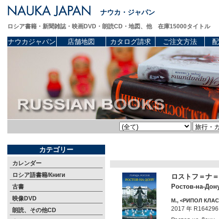
ナウカ・ジャパン
ロシア書籍・新聞雑誌・映画DVD・朗読CD・地図、他 在庫15000タイトル
ナウカジャパン
店舗地図
カタログ請求
ご注文方法
配
カテゴリー
カレンダー
ロシア語書籍/Книги
ロストフ＝ナ＝
Ростов-на-Дон
古書
映像DVD
М., <РИПОЛ КЛАСС
2017 年 R164296
朗読、その他CD