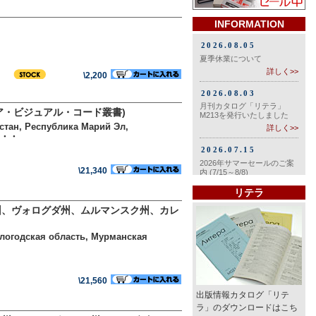
INFORMATION
\2,200
ア・ビジュアル・コード叢書)
стан, Республика Марий Эл,
а・・・
\21,340
リテラ
州、ヴォログダ州、ムルマンスク州、カレ
Вологодская область, Мурманская
\21,560
出版情報カタログ「リテ
ラ」のダウンロードはこち