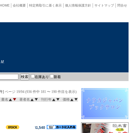
HOME
会社概要
特定商取引に基く表示
個人情報保護方針
サイトマップ
問合せ
在庫あり
新着
件]
ページ 19/94 (936 件中 181 〜 190 件目を表示)
書名
著者名
刊行年
価格
\1,540