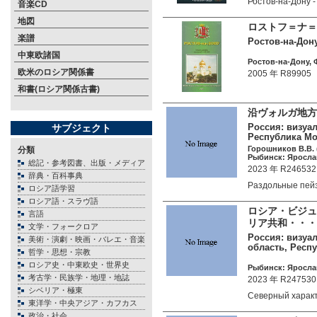
Ростов-на-Дону 
音楽CD
地図
ロストフ＝ナ＝
楽譜
Ростов-на-Дону
中東欧諸国
Ростов-на-Дону, 
欧米のロシア関係書
2005 年 R89905
和書(ロシア関係古書)
沿ヴォルガ地方
Россия: визуа
サブジェクト
Республика Мо
Горошников В.В. (
分類
Рыбинск: Ярослав
総記・参考図書、出版・メディア
2023 年 R246532
辞典・百科事典
Раздольные пей
ロシア語学習
ロシア語・スラヴ語
ロシア・ビジュ
言語
リア共和・・・
文学・フォークロア
Россия: визуал
美術・演劇・映画・バレエ・音楽
область, Респ
哲学・思想・宗教
ロシア史・中東欧史・世界史
Рыбинск: Ярослав
考古学・民族学・地理・地誌
2023 年 R247530
シベリア・極東
Северный харак
東洋学・中央アジア・カフカス
政治・社会