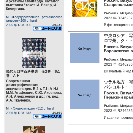
Россия. Визуал
Архетипы авангарда. Каталог
Ставропольски
выставки./ текст. И. Вакар, И.
Кочергина.
Рыбинск, Медиаро
М., <Государственная Третьяковская
2023 年 R246237
галерея> 200 c. hard
В фотоэнциклоп
2025 年 R281006
\29,150
中央ロシア 写
ロマ州、ク・・
Россия. Визуа
Воронежская о
Рыбинск, Медиаро
2023 年 R246236
Визуальный код
現代人口学百科事典 全2巻 第1
巻 А-Н
Современная
ウラル地方 写
демографическая
バシコルト・・
энциклопедия. В 2 т. Т.1: А-Н./
М.М. Агафошин, С.Ю. Аксенова,
Россия. Визуа
А.Н. Алексеенко и др.; гл. ред.
Пермский край
А.А. Ткаченко.
Рыбинск, Медиаро
М., <Энциклопедия> 512 c. hard
2023 年 R246235
2026 年 R281318
\26,950
Издание продо