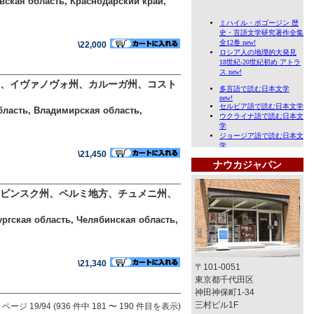
вская область, Краснодарский край,
\22,000
、イヴァノヴォ州、カルーガ州、コスト
бласть, Владимирская область,
\21,450
ナウカジャパン
ビンスク州、ペルミ地方、チュメニ州、
ургская область, Челябинская область,
\21,340
〒101-0051
東京都千代田区
神田神保町1-34
三村ビル1F
ページ 19/94 (936 件中 181 〜 190 件目を表示)