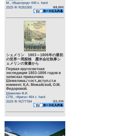
М., <Выргород> 440 c. hard
2025 年 R281000
\68,860
シェメリン 1803～1806年の最初
の世界一周探検 露米会社執事シ
ェメリンの覚書から
Первая кругосветная
экспедиция 1803-1806 годов в
записках приказчика
Шемелина./ сост.,вступ.ст.и
коммент. К.А. Можайской, О.М.
Федоровой.
Шемелин Ф.И.
СПб., <Крига> 464 c. hard
2025 年 R277784
\22,330