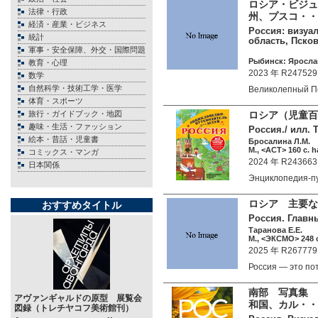
ロシア・ビジュ
法律・行政
州、プスコ・・
経済・産業・ビジネス
Россия: визуал
統計
область, Пско
軍事・安全保障、外交・国際問題
Рыбинск: Ярослав
教育・心理
2023 年 R247529
数学
自然科学・技術工学・医学
Великолепный П
体育・スポーツ
旅行・ガイドブック・地図
ロシア（児童百
趣味・生活・ファッション
Россия./ илл. 
絵本・昔話・児童書
Бросалина Л.М.
М., <АСТ> 160 c. h
コミックス・マンガ
2024 年 R243663
日本関係
Энциклопедия-п
ロシア 主要な
おすすめタイトル
Россия. Главн
Таранова Е.Е.
М., <ЭКСМО> 248 c
2025 年 R267779
Россия — это 
南部 写真集 
アヴァンギャルドの原型 展覧会
和国、カル・・
図録（トレチヤコフ美術館刊）