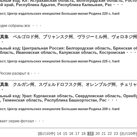
ьный код: Юг: Астраханская область, Волгоградская область, Росто
й край, Республика Адыгея, Республика Калмыкия, Рес・・・
ст; Центр издательских инициатив Большая малая Родина 220 c. hard
едии собраны все ・・・
真集 ベルゴロド州、ブリャンスク州、ヴラジーミル州、ヴォロネジ州
・
льный код: Центральная Россия: Белгородская область, Брянская о
бласть, Ивановская область, Калужская область, Костромская・・・
ст; Центр издательских инициатив Большая малая Родина 225 c. hard
 России раскрыт в・・・
真集 クルガン州、スヴェルドロフスク州、オレンブルグ州、チェリャ
・
льный код: Урал: Курганская область, Свердловская область, Оренб
, Тюменская область, Республика Башкортостан, Рес・・・
ст; Центр издательских инициатив Большая малая Родина 209 c. hard
лжает серию фотоал・・・
[前の10件]
14
15
16
17
18
19
20
21
22
23
[次の10件]