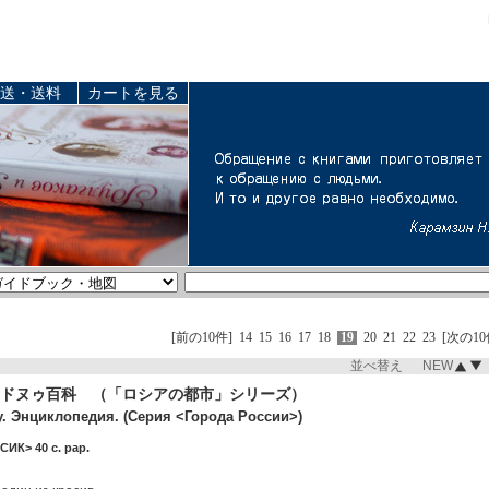
送・送料
カートを見る
[前の10件]
14
15
16
17
18
19
20
21
22
23
[次の10
並べ替え NEW
ドヌゥ百科 （「ロシアの都市」シリーズ）
у. Энциклопедия. (Серия <Города России>)
ИК> 40 c. pap.