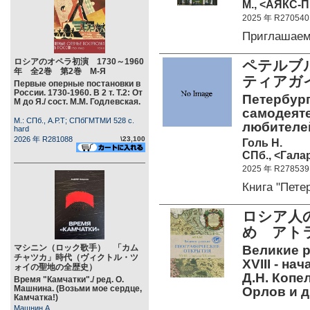
М., <АЯКС-П
2025 年 R270540
Приглашаем
ロシアのオペラ初演 1730～1960
ペテルブ
年 全2巻 第2巻 М-Я
ティアガ
Первые оперные постановки в
России. 1730-1960. В 2 т. Т.2: От
Петербург
М до Я./ сост. М.М. Годлевская.
самодеяте
М.: СПб., А.Р.Т; СПбГМТМИ 528 c.
любителе
hard
2026 年 R281088
\23,100
Голь Н.
СПб., <Галар
2025 年 R278539
Книга "Пет
ロシア人の
め アト
マシニン（ロック歌手） 「カム
Великие р
チャツカ」時代（ヴィクトル・ツ
XVIII - на
ォイの聖地の全歴史）
Д.Н. Копел
Время "Камчатки"./ ред. О.
Машнина. (Возьми мое сердце,
Орлов и д
Камчатка!)
Машнин А.