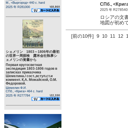
М., <Выргород> 440 c. hard
СПб., <Крига
2025 年 R281000
\68,860
2025 年 R278540
ロシアの文
地図が初め
[前の10件]
9
10
11
12
シェメリン 1803～1806年の最初
の世界一周探検 露米会社執事シ
ェメリンの覚書から
Первая кругосветная
экспедиция 1803-1806 годов в
записках приказчика
Шемелина./ сост.,вступ.ст.и
коммент. К.А. Можайской, О.М.
Федоровой.
Шемелин Ф.И.
СПб., <Крига> 464 c. hard
2025 年 R277784
\22,330