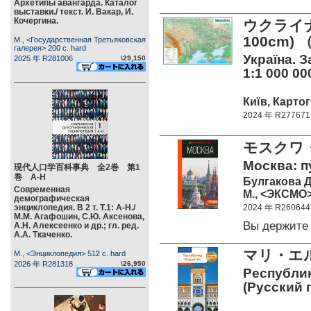
Архетипы авангарда. Каталог
выставки./ текст. И. Вакар, И.
Кочергина.
ウクライナ
100cm
М., <Государственная Третьяковская
галерея> 200 c. hard
Україна. 
2025 年 R281006
\29,150
1:1 000 00
Київ, Картог
2024 年 R277671
モスクワ
Москва: п
現代人口学百科事典 全2巻 第1
巻 А-Н
Булгакова Д
Современная
М., <ЭКСМО> 
демографическая
энциклопедия. В 2 т. Т.1: А-Н./
2024 年 R260644
М.М. Агафошин, С.Ю. Аксенова,
Вы держите
А.Н. Алексеенко и др.; гл. ред.
А.А. Ткаченко.
マリ・エ
М., <Энциклопедия> 512 c. hard
2026 年 R281318
\26,950
Республик
(Русский 