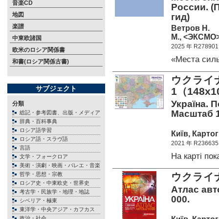
音楽CD
России. 
地図
гид)
楽譜
Ветров Н.
М., <ЭКСМО>
中東欧諸国
2025 年 R278901
欧米のロシア関係書
«Места сил
和書(ロシア関係古書)
ウクライ
サブジェクト
1（148x
Україна. П
分類
Масштаб 1
総記・参考図書、出版・メディア
辞典・百科事典
ロシア語学習
Київ, Картог
ロシア語・スラヴ語
2021 年 R236635
言語
На карті по
文学・フォークロア
美術・演劇・映画・バレエ・音楽
哲学・思想・宗教
ウクライナ
ロシア史・中東欧史・世界史
Атлас авт
考古学・民族学・地理・地誌
000.
シベリア・極東
東洋学・中央アジア・カフカス
政治・社会