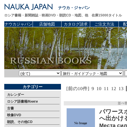
ナウカ・ジャパン
ロシア書籍・新聞雑誌・映画DVD・朗読CD・地図、他 在庫15000タイトル
ナウカジャパン
店舗地図
カタログ請求
ご注文方法
配
カテゴリー
[前の10件]
9
10
11
12
13
カレンダー
ロシア語書籍/Книги
並べ
古書
パワース
映像DVD
へ出かけ
朗読、その他CD
Места сил