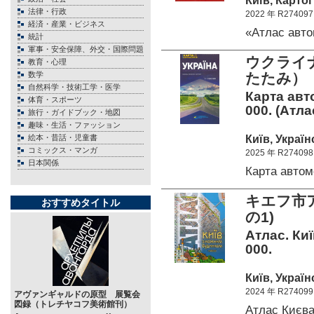
Київ, Картог
法律・行政
2022 年 R274097
経済・産業・ビジネス
«Атлас авт
統計
軍事・安全保障、外交・国際問題
ウクライナ
教育・心理
数学
たたみ）
自然科学・技術工学・医学
Карта авт
体育・スポーツ
000. (Атл
旅行・ガイドブック・地図
趣味・生活・ファッション
Київ, Україн
絵本・昔話・児童書
コミックス・マンガ
2025 年 R274098
日本関係
Карта авто
キエフ市
おすすめタイトル
の1)
Атлас. Ки
000.
Київ, Україн
2024 年 R274099
アヴァンギャルドの原型 展覧会
図録（トレチヤコフ美術館刊）
Атлас Києв