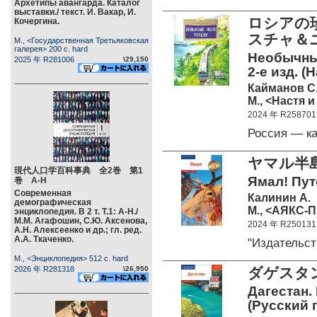
Архетипы авангарда. Каталог
выставки./ текст. И. Вакар, И.
ロシアの
Кочергина.
スチャ＆
М., <Государственная Третьяковская
галерея> 200 c. hard
Необычные
2025 年 R281006
\29,150
2-е изд. (
Кайманов С
М., <Настя и
2024 年 R258701
Россия — к
ヤマル半
現代人口学百科事典 全2巻 第1
Ямал! Пут
巻 А-Н
Современная
Калинин А.
демографическая
М., <АЯКС-П
энциклопедия. В 2 т. Т.1: А-Н./
М.М. Агафошин, С.Ю. Аксенова,
2024 年 R250131
А.Н. Алексеенко и др.; гл. ред.
А.А. Ткаченко.
"Издатель
М., <Энциклопедия> 512 c. hard
2026 年 R281318
\26,950
ダゲスタン
Дагестан.
(Русский 