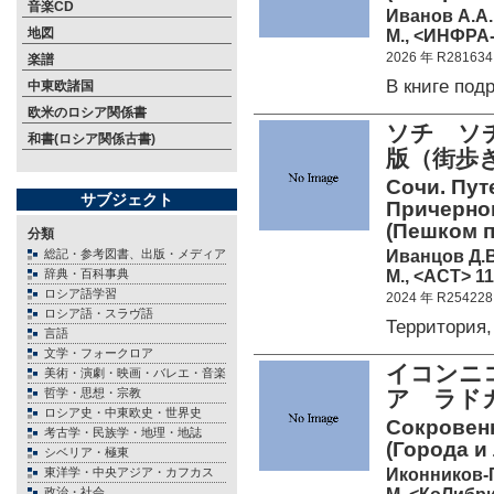
音楽CD
Иванов А.А.
地図
М., <ИНФРА-
2026 年 R281634
楽譜
В книге по
中東欧諸国
欧米のロシア関係書
ソチ ソ
和書(ロシア関係古書)
版（街歩
Сочи. Пут
サブジェクト
Причерно
(Пешком п
分類
Иванцов Д.В
総記・参考図書、出版・メディア
М., <АСТ> 11
辞典・百科事典
ロシア語学習
2024 年 R254228
ロシア語・スラヴ語
Территория
言語
文学・フォークロア
イコンニ
美術・演劇・映画・バレエ・音楽
哲学・思想・宗教
ア ラド
ロシア史・中東欧史・世界史
Сокровенн
考古学・民族学・地理・地誌
(Города и
シベリア・極東
Иконников-
東洋学・中央アジア・カフカス
政治・社会