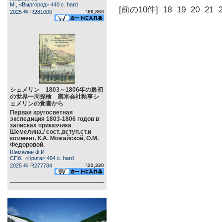
М., <Выргород> 440 c. hard
[前の10件]
18
19
20
21
2025 年 R281000
\68,860
シェメリン 1803～1806年の最初
の世界一周探検 露米会社執事シ
ェメリンの覚書から
Первая кругосветная
экспедиция 1803-1806 годов в
записках приказчика
Шемелина./ сост.,вступ.ст.и
коммент. К.А. Можайской, О.М.
Федоровой.
Шемелин Ф.И.
СПб., <Крига> 464 c. hard
2025 年 R277784
\22,330