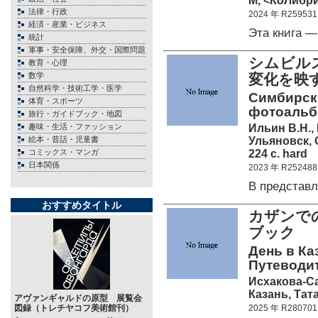
М, <КоЛибри
法律・行政
2024 年 R259531
経済・産業・ビジネス
Эта книга 
統計
軍事・安全保障、外交・国際問題
シムビル
教育・心理
数学
変化を映
自然科学・技術工学・医学
Симбирск 
体育・スポーツ
фотоальб
旅行・ガイドブック・地図
Ильин В.Н.,
趣味・生活・ファッション
Ульяновск,
絵本・昔話・児童書
224 c. hard
コミックス・マンガ
日本関係
2023 年 R252488
В представ
おすすめタイトル
カザンで
ブック
День в Ка
Путеводи
Исхакова-С
Казань, Тат
アヴァンギャルドの原型 展覧会
図録（トレチヤコフ美術館刊）
2025 年 R280701