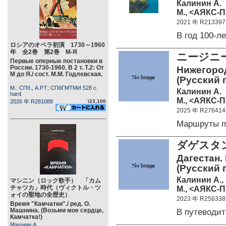
Калинин А.
М., <АЯКС-П
2021 年 R213397
В год 100-
ロシアのオペラ初演 1730～1960
年 全2巻 第2巻 М-Я
ニージニ
Первые оперные постановки в
России. 1730-1960. В 2 т. Т.2: От
Нижегород
М до Я./ сост. М.М. Годлевская.
(Русский 
М.: СПб., А.Р.Т; СПбГМТМИ 528 c.
Калинин А.
hard
М., <АЯКС-П
2026 年 R281088
\23,100
2025 年 R276414
Маршруты п
ダゲスタ
Дагестан.
(Русский 
Калинин А.,
マシニン（ロック歌手） 「カム
チャツカ」時代（ヴィクトル・ツ
М., <АЯКС-П
ォイの聖地の全歴史）
2023 年 R256338
Время "Камчатки"./ ред. О.
Машнина. (Возьми мое сердце,
В путеводи
Камчатка!)
Машнин А.