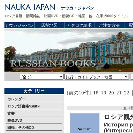
ナウカ・ジャパン
ロシア書籍・新聞雑誌・映画DVD・朗読CD・地図、他 在庫15000タイトル
ナウカジャパン
店舗地図
カタログ請求
ご注文方法
配
カテゴリー
[前の10件]
18
19
20
21
22
カレンダー
ロシア語書籍/Книги
並べ
古書
ロシア観光
映像DVD
История р
朗読、その他CD
(Интересн