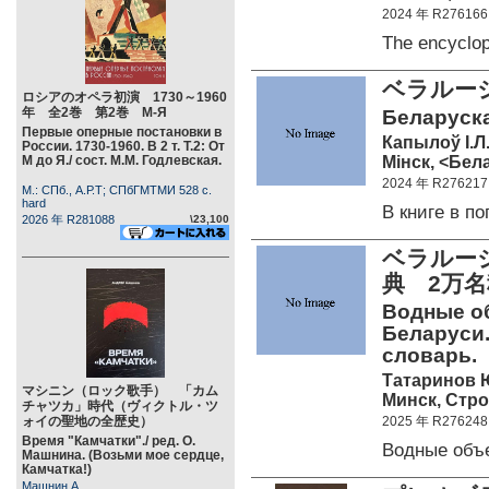
2024 年 R276166
The encyclo
ベラルー
ロシアのオペラ初演 1730～1960
年 全2巻 第2巻 М-Я
Беларуска
Первые оперные постановки в
Капылоў I.Л
России. 1730-1960. В 2 т. Т.2: От
Мiнск, <Бела
М до Я./ сост. М.М. Годлевская.
2024 年 R276217
М.: СПб., А.Р.Т; СПбГМТМИ 528 c.
hard
В книге в 
2026 年 R281088
\23,100
ベラルー
典 2万名
Водные о
Беларуси.
словарь.
Татаринов 
マシニン（ロック歌手） 「カム
Минск, Стро
チャツカ」時代（ヴィクトル・ツ
ォイの聖地の全歴史）
2025 年 R276248
Время "Камчатки"./ ред. О.
Водные объ
Машнина. (Возьми мое сердце,
Камчатка!)
Машнин А.