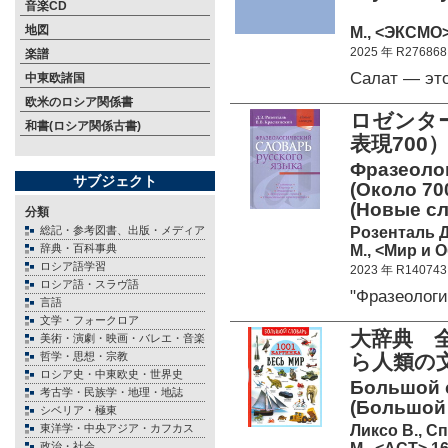
音楽CD
地図
М., <ЭКСМО>
2025 年 R276868
楽譜
Салат — эт
中東欧諸国
欧米のロシア関係書
ロゼンタ
和書(ロシア関係古書)
表現700
Фразеолог
サブジェクト
(Около 70
(Новые с
分類
Розенталь Д
総記・参考図書、出版・メディア
М., <Мир и 
辞典・百科事典
ロシア語学習
2023 年 R140743
ロシア語・スラヴ語
"Фразеолог
言語
文学・フォークロア
大辞典 全
美術・演劇・映画・バレエ・音楽
哲学・思想・宗教
ら人類の
ロシア史・中東欧史・世界史
Большой с
考古学・民族学・地理・地誌
(Большой 
シベリア・極東
Ликсо В., С
東洋学・中央アジア・カフカス
政治・社会