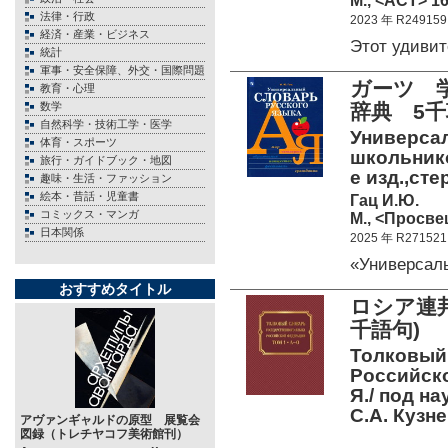
М., <АСТ> 16
法律・行政
2023 年 R249159
経済・産業・ビジネス
Этот удиви
統計
軍事・安全保障、外交・国際問題
ガーツ 
教育・心理
数学
辞典 5千
自然科学・技術工学・医学
Универсал
体育・スポーツ
школьнико
旅行・ガイドブック・地図
е изд.,сте
趣味・生活・ファッション
絵本・昔話・児童書
Гац И.Ю.
コミックス・マンガ
М., <Просве
日本関係
2025 年 R271521
«Универсал
おすすめタイトル
ロシア連邦
千語句)
Толковый
Российской
Я./ под на
С.А. Кузн
アヴァンギャルドの原型 展覧会
図録（トレチヤコフ美術館刊）