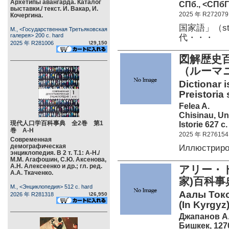
Архетипы авангарда. Каталог
СПб., <СПбГ
выставки./ текст. И. Вакар, И.
2025 年 R272079
Кочергина.
国家語」（st
М., <Государственная Третьяковская
галерея> 200 c. hard
代・・・
2025 年 R281006
\29,150
図解歴史
（ルーマ
Dictionar i
Preistoria
Felea A.
Chisinau, Uni
現代人口学百科事典 全2巻 第1
Istorie 627 c
巻 А-Н
2025 年 R276154
Современная
демографическая
Иллюстрир
энциклопедия. В 2 т. Т.1: А-Н./
М.М. Агафошин, С.Ю. Аксенова,
А.Н. Алексеенко и др.; гл. ред.
アリー・ト
А.А. Ткаченко.
家)百科
М., <Энциклопедия> 512 c. hard
Аалы Токо
2026 年 R281318
\26,950
(In Kyrgyz)
Джапанов А
Бишкек, 1270