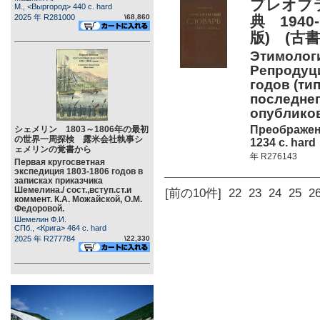
プレオブ
М., <Выргород> 440 c. hard
2025 年 R281000
\68,860
典 1940
版) (古書
Этимологи
Репродуци
годов (ти
последнег
опублико
Преображенс
シェメリン 1803～1806年の最初
の世界一周探検 露米会社執事シ
1234 c. hard
ェメリンの覚書から
年 R276143
Первая кругосветная
экспедиция 1803-1806 годов в
записках приказчика
Шемелина./ сост.,вступ.ст.и
[前の10件]
22
23
24
25
2
коммент. К.А. Можайской, О.М.
Федоровой.
Шемелин Ф.И.
СПб., <Крига> 464 c. hard
2025 年 R277784
\22,330