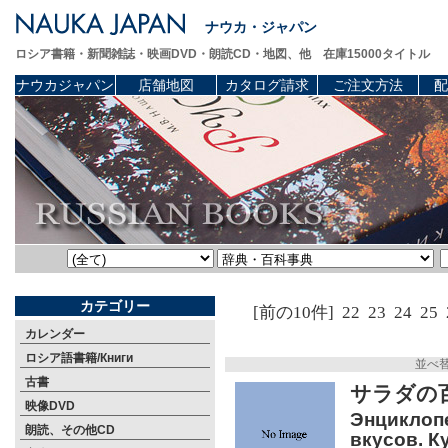
ナウカ・ジャパン
ロシア書籍・新聞雑誌・映画DVD・朗読CD・地図、他 在庫15000タイトル
ナウカジャパン
店舗地図
カタログ請求
ご注文方法
配
カテゴリー
[前の10件]
22
23
24
25
カレンダー
ロシア語書籍/Книги
並べ
古書
サラダの
映像DVD
Энциклопе
朗読、その他CD
вкусов. К