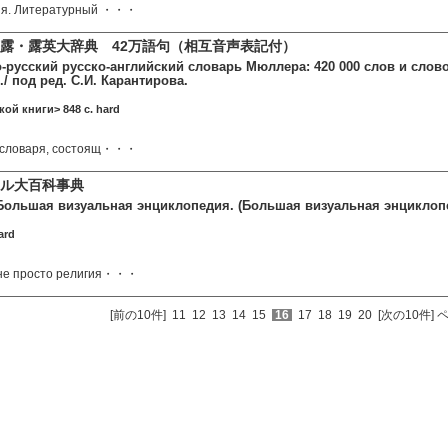
ия. Литературный ・・・
露・露英大辞典 42万語句（相互音声表記付）
-русский русско-английский словарь Мюллера: 420 000 слов и слов
/ под ред. С.И. Карантирова.
ой книги> 848 c. hard
 словаря, состоящ・・・
アル大百科事典
Большая визуальная энциклопедия. (Большая визуальная энциклоп
ard
не просто религия・・・
[前の10件]
11
12
13
14
15
16
17
18
19
20
[次の10件]
ペ