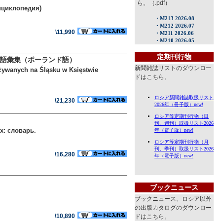
ら。（.pdf）
нциклопедия)
\11,990
定期刊行物
語彙集（ポーランド語）
新聞雑誌リストのダウンロー
używanych na Śląsku w Księstwie
ドはこちら。
\21,230
х: словарь.
\16,280
ブックニュース
ブックニュース、ロシア以外
の出版カタログのダウンロー
\10,890
ドはこちら。