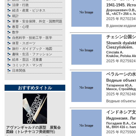
1941-1945. Ис
法律・行政
Дорошкевич О.В.,
経済・産業・ビジネス
М., <АСТ> 256 c. h
統計
2025 年 R270234
軍事・安全保障、外交・国際問題
В данном издан
教育・心理
数学
チェシン公国シ
自然科学・技術工学・医学
Słownik dyalek
体育・スポーツ
Cieszyńskiém.
旅行・ガイドブック・地図
Cinciała A.
趣味・生活・ファッション
Kraków, Polska Ak
絵本・昔話・児童書
2025 年 R275924
コミックス・マンガ
日本関係
ベラルーシの水
Водные объект
Татаринов Ю.А.
おすすめタイトル
Минск, СтройМеди
2025 年 R276248
Водные объект
インドネシア文
Индонезия. Лит
Погадаев В.А., С
М., ВКН 416 c. har
アヴァンギャルドの原型 展覧会
図録（トレチヤコフ美術館刊）
2025 年 R275500