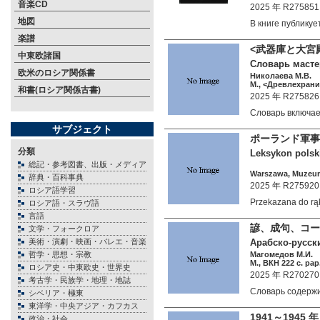
音楽CD
2025 年 R275851
地図
В книге публику
楽譜
<武器庫と大宮
中東欧諸国
Словарь масте
欧米のロシア関係書
Николаева М.В.
М., <Древлехрани
和書(ロシア関係古書)
2025 年 R275826
Словарь включа
サブジェクト
ポーランド軍事
分類
Leksykon polski
総記・参考図書、出版・メディア
Warszawa, Muzeum
辞典・百科事典
2025 年 R275920
ロシア語学習
Przekazana do r
ロシア語・スラヴ語
言語
諺、成句、コー
文学・フォークロア
美術・演劇・映画・バレエ・音楽
Арабско-русск
哲学・思想・宗教
Магомедов М.И.
М., ВКН 222 c. pap
ロシア史・中東欧史・世界史
2025 年 R270270
考古学・民族学・地理・地誌
Словарь содерж
シベリア・極東
東洋学・中央アジア・カフカス
1941～194
政治・社会