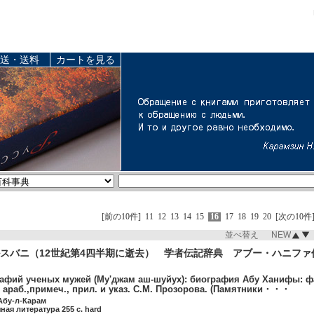
送・送料
カートを見る
[前の10件]
11
12
13
14
15
16
17
18
19
20
[次の10件
並べ替え NEW
スバニ（12世紀第4四半期に逝去） 学者伝記辞典 アブー・ハニファ伝
афий ученых мужей (Му'джам аш-шуйух): биография Абу Ханифы: фа
.с араб.,примеч., прил. и указ. С.М. Прозорова. (Памятники・・・
Абу-л-Карам
чная литература 255 c. hard