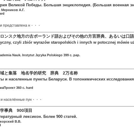
тория Великой Победы. Большая энциклопедия. (Большая военная э
 Мерников А.Г.
ard
ии представлена н・・・
ロンスク地方の古ポーランド語およびその他の方言辞典、あるいは口語
tyczny, czyli zbiór wyrazów staropolskich i innych w potocznej mówie 
ademia Nauk. Instytut Języka Polskiego 399 c. pap.
域と集落 地名学的研究 辞典 2万名称
ы и населенные пункты Беларуси. В топонимических исследования
аПроект 360 c. hard
ы и населённые пун・・・
学事典 900項目
ературный лексикон. Более 900 статей.
икорский В.В.
d