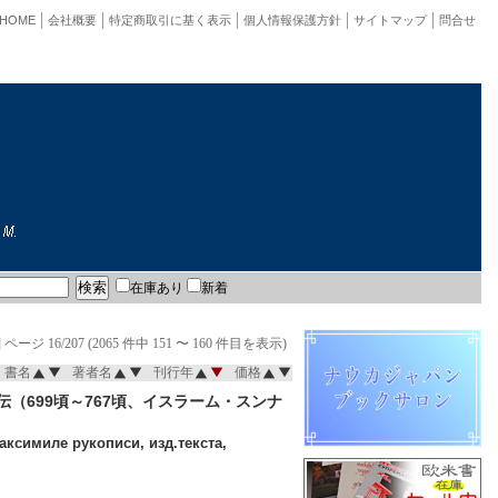
HOME
会社概要
特定商取引に基く表示
個人情報保護方針
サイトマップ
問合せ
在庫あり
新着
]
ページ 16/207 (2065 件中 151 〜 160 件目を表示)
書名
著者名
刊行年
価格
（699頃～767頃、イスラーム・スンナ
ксимиле рукописи, изд.текста,