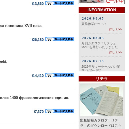
\13,860
INFORMATION
я половина XVII века.
\26,180
cki.
\14,410
リテラ
олее 1400 фразеологических единиц.
\7,370
出版情報カタログ「リテ
ラ」のダウンロードはこち