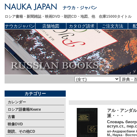
ナウカ・ジャパン
ロシア書籍・新聞雑誌・映画DVD・朗読CD・地図、他 在庫15000タイトル
ナウカジャパン
店舗地図
カタログ請求
ご注文方法
配
カテゴリー
カレンダー
ロシア語書籍/Книги
アル・アンダル
派・・・
古書
Словарь биогр
映像DVD
вступ.ст., пер
朗読、その他CD
ал-Андарасбани 
М., Наука - Восто