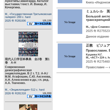
Архетипы авангарда. Каталог
Книга «Индонез
выставки./ текст. И. Вакар, И.
Кочергина.
ミュルレル 英
М., <Государственная Третьяковская
Большой англо
галерея> 200 c. hard
транскрипцией.
2025 年 R281006
\29,150
М., <Дом Славянск
2025 年 R275523
Данное издание
正教 ビジュ
Православие. 
Куцаева Н.Г.
М., <АСТ> 224 c. h
現代人口学百科事典 全2巻 第1
2025 年 R275460
巻 А-Н
Современная
Православие — 
демографическая
энциклопедия. В 2 т. Т.1: А-Н./
М.М. Агафошин, С.Ю. Аксенова,
А.Н. Алексеенко и др.; гл. ред.
А.А. Ткаченко.
М., <Энциклопедия> 512 c. hard
2026 年 R281318
\26,950