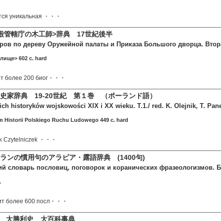
ется уникальная ・・・
殿管轄庁の木工師>辞典 17世紀後半
ров по дереву Оружейной палаты и Приказа Большого дворца. Втора
лище> 602 c. hard
ет более 200 биог・・・
史家辞典 19-20世紀 第１巻 （ポーランド語）
ch historyków wojskowości XIX i XX wieku. T.1./ red. K. Olejnik, T. Pane
 Historii Polskiego Ruchu Ludowego 449 c. hard
ąk Czytelniczek ・・・
ランの慣用句のアラビア・露語辞典 (1400句)
ий словарь пословиц, поговорок и коранических фразеологизмов. Б
.
ит более 600 посл・・・
5 年 大勝利史 大百科事典