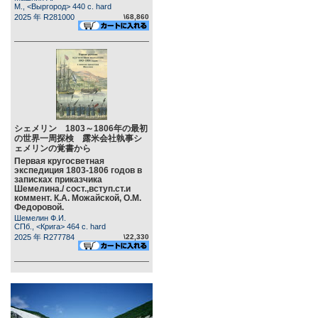
М., <Выргород> 440 c. hard
2025 年 R281000
\68,860
シェメリン 1803～1806年の最初
の世界一周探検 露米会社執事シ
ェメリンの覚書から
Первая кругосветная
экспедиция 1803-1806 годов в
записках приказчика
Шемелина./ сост.,вступ.ст.и
коммент. К.А. Можайской, О.М.
Федоровой.
Шемелин Ф.И.
СПб., <Крига> 464 c. hard
2025 年 R277784
\22,330