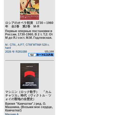
ロシアのオペラ初演 1730～1960
年 全2巻 第2巻 М-Я
Первые оперные постановки в
России. 1730-1960. В 2 т. Т.2: От
М до Я./ сост. М.М. Годлевская.
М.: СПб., А.Р.Т; СПбГМТМИ 528 c.
hard
2026 年 R281088
\23,100
マシニン（ロック歌手） 「カム
チャツカ」時代（ヴィクトル・ツ
ォイの聖地の全歴史）
Время "Камчатки"./ ред. О.
Машнина. (Возьми мое сердце,
Камчатка!)
Машнин А.