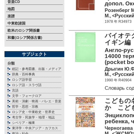
音楽CD
допол. Ок
地図
Розенберг М
М., <Русский
楽譜
1978 年 R34973
中東欧諸国
欧米のロシア関係書
バイオテク
和書(ロシア関係古書)
イギン編
Англо-рус
サブジェクト
14000 тер
(pocket bo
分類
Дрыгин Ю.Ф.
総記・参考図書、出版・メディア
М., <Русский
辞典・百科事典
ロシア語学習
1990 年 R40904
ロシア語・スラヴ語
Словарь со
言語
文学・フォークロア
こどもの
美術・演劇・映画・バレエ・音楽
か こど
哲学・思想・宗教
ロシア史・中東欧史・世界史
Энциклопе
考古学・民族学・地理・地誌
ребенка, 
シベリア・極東
Черногаева 
東洋学・中央アジア・カフカス
М., <ЭКСМО> 
政治・社会