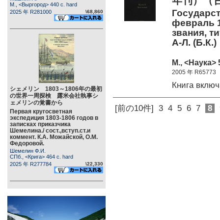
年刊）（
М., <Выргород> 440 c. hard
Государст
2025 年 R281000
\68,860
февраль 1
звания, т
А-Л. (Б.К.)
М., <Наука> 
2005 年 R65773
Книга вклю
シェメリン 1803～1806年の最初
の世界一周探検 露米会社執事シ
ェメリンの覚書から
[前の10件]
3
4
5
6
7
8
Первая кругосветная
экспедиция 1803-1806 годов в
записках приказчика
Шемелина./ сост.,вступ.ст.и
коммент. К.А. Можайской, О.М.
Федоровой.
Шемелин Ф.И.
СПб., <Крига> 464 c. hard
2025 年 R277784
\22,330