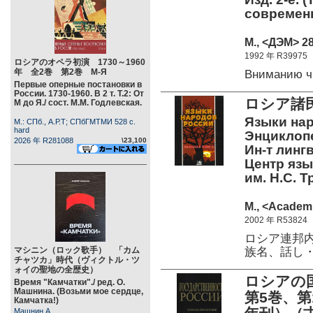
современ
М., <ДЭМ> 28
1992 年 R39975
ロシアのオペラ初演 1730～1960
年 全2巻 第2巻 М-Я
Вниманию ч
Первые оперные постановки в
России. 1730-1960. В 2 т. Т.2: От
ロシア諸
М до Я./ сост. М.М. Годлевская.
Языки нар
М.: СПб., А.Р.Т; СПбГМТМИ 528 c.
hard
Энциклопе
2026 年 R281088
\23,100
Ин-т лингв
Центр язы
им. Н.С.
М., <Academi
2002 年 R53824
ロシア連邦
族名、話し
マシニン（ロック歌手） 「カム
チャツカ」時代（ヴィクトル・ツ
ォイの聖地の全歴史）
ロシアの国
Время "Камчатки"./ ред. О.
Машнина. (Возьми мое сердце,
第5巻、第
Камчатка!)
Машнин А.