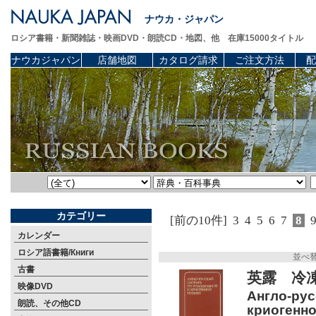
ナウカ・ジャパン
ロシア書籍・新聞雑誌・映画DVD・朗読CD・地図、他 在庫15000タイトル
ナウカジャパン
店舗地図
カタログ請求
ご注文方法
配
カテゴリー
[前の10件]
3
4
5
6
7
8
カレンダー
ロシア語書籍/Книги
並べ
古書
英露 冷
映像DVD
Англо-рус
朗読、その他CD
криогенной