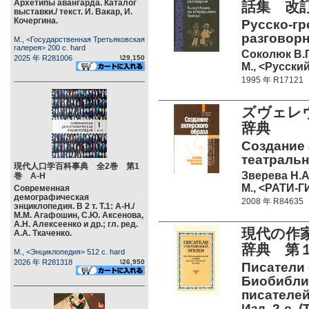
Архетипы авангарда. Каталог
話集 改
выставки./ текст. И. Вакар, И.
Кочергина.
Русско-гр
разговорни
М., <Государственная Третьяковская
галерея> 200 c. hard
Соколюк В.Г
2025 年 R281006
\29,150
М., <Русский
1995 年 R17121
ズヴェレ
辞典
Создание 
театральн
現代人口学百科事典 全2巻 第1
Зверева Н.А.
巻 А-Н
М., <РАТИ-Г
Современная
демографическая
2008 年 R84635
энциклопедия. В 2 т. Т.1: А-Н./
М.М. Агафошин, С.Ю. Аксенова,
А.Н. Алексеенко и др.; гл. ред.
現代の作
А.А. Ткаченко.
辞典 第
М., <Энциклопедия> 512 c. hard
2026 年 R281318
\26,950
Писатели 
Биобибли
писателей 
Изд. 2-е. 