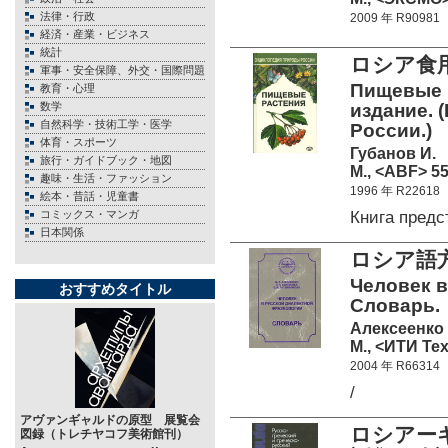
法律・行政
2009 年 R90981
経済・産業・ビジネス
統計
ロシア食用
軍事・安全保障、外交・国際問題
Пищевые 
教育・心理
数学
издание. 
自然科学・技術工学・医学
России.)
体育・スポーツ
Губанов И.
旅行・ガイドブック・地図
М., <ABF> 55
趣味・生活・ファッション
1996 年 R22618
絵本・昔話・児童書
Книга пред
コミックス・マンガ
日本関係
ロシア語
Человек в
おすすめタイトル
Словарь.
Алексеенко 
М., <ИТИ Те
2004 年 R66314
/
アヴァンギャルドの原型 展覧会
ロシアー
図録（トレチヤコフ美術館刊）