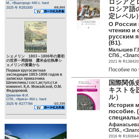
ロシアと
М., <Выргород> 440 c. hard
ロシア語
2025 年 R281000
\68,860
定レベル
О России 
чтению и
русским я
(B1).
Малышев Г.Г
СПб., <Злато
シェメリン 1803～1806年の最初
の世界一周探検 露米会社執事シ
2021 年 R138420
ェメリンの覚書から
Пособие по
Первая кругосветная
экспедиция 1803-1806 годов в
записках приказчика
国際関係
Шемелина./ сост.,вступ.ст.и
коммент. К.А. Можайской, О.М.
キストを
Федоровой.
Шемелин Ф.И.
ル）
СПб., <Крига> 464 c. hard
2025 年 R277784
\22,330
История 
пособие. 
специальн
Афанасьева 
СПб., <Злато
2016 年 R160044