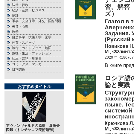
法律・行政
習、解答
経済・産業・ビジネス
ズ）
統計
Глагол в 
軍事・安全保障、外交・国際問題
Аверченк
教育・心理
数学
Задания. У
自然科学・技術工学・医学
(Русский 
体育・スポーツ
Новикова Н.
旅行・ガイドブック・地図
М., <Флинта>
趣味・生活・ファッション
2020 年 R180767
絵本・昔話・児童書
コミックス・マンガ
В книге пр
日本関係
ロシア語
論と実践
おすすめタイトル
Структур
закономер
языке. Те
системой 
иностран
Крючкова Л.
アヴァンギャルドの原型 展覧会
М., <Флинта>
図録（トレチヤコフ美術館刊）