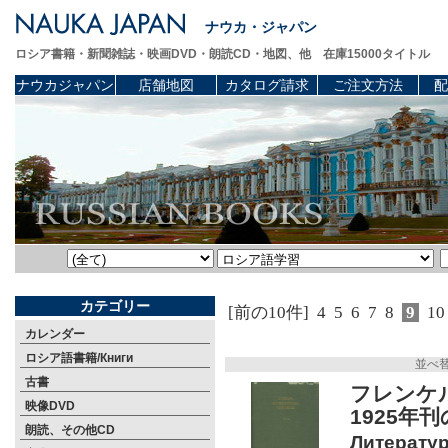
ナウカ・ジャパン
ロシア書籍・新聞雑誌・映画DVD・朗読CD・地図、他 在庫15000タイトル
ナウカジャパン
店舗地図
カタログ請求
ご注文方法
配
カテゴリー
[前の10件]
4
5
6
7
8
9
10
カレンダー
ロシア語書籍/Книги
並べ
古書
フレンケル
映像DVD
1925年
朗読、その他CD
Литератур