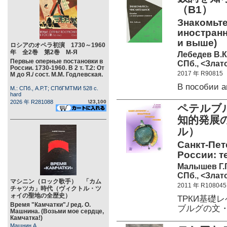
（B1）
Знакомьте
иностранн
и выше)
ロシアのオペラ初演 1730～1960
年 全2巻 第2巻 М-Я
Лебедев В.К
Первые оперные постановки в
СПб., <Злато
России. 1730-1960. В 2 т. Т.2: От
2017 年 R90815
М до Я./ сост. М.М. Годлевская.
В пособии 
М.: СПб., А.Р.Т; СПбГМТМИ 528 c.
hard
2026 年 R281088
\23,100
ペテルブ
知的発展
ル）
Санкт-Пет
России: те
Малышев Г.Г
СПб., <Злато
マシニン（ロック歌手） 「カム
2011 年 R108045
チャツカ」時代（ヴィクトル・ツ
ォイの聖地の全歴史）
ТРКИ基礎
Время "Камчатки"./ ред. О.
ブルグの文
Машнина. (Возьми мое сердце,
Камчатка!)
Машнин А.