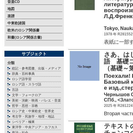
音楽CD
литератур
地図
воспроизв
Л.Д.Френке
楽譜
中東欧諸国
Tokyo, Nauka
欧米のロシア関係書
1978 年 R281552
和書(ロシア関係古書)
表紙に一部すり
さあ、は
サブジェクト
語 基礎
分類
（基礎～第
総記・参考図書、出版・メディア
辞典・百科事典
Поехали! 
ロシア語学習
Базовый ку
ロシア語・スラヴ語
е изд.,ст
言語
Чернышов С
文学・フォークロア
СПб., <Злато
美術・演劇・映画・バレエ・音楽
2025 年 R281224
哲学・思想・宗教
ロシア史・中東欧史・世界史
Вторая час
考古学・民族学・地理・地誌
シベリア・極東
テキスト
東洋学・中央アジア・カフカス
チェンコ
政治・社会