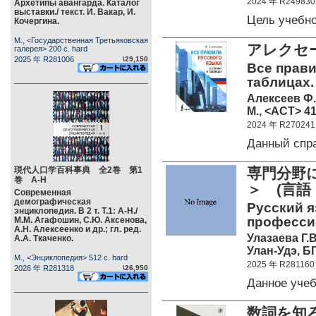
2024 年 R249830
Архетипы авангарда. Каталог
выставки./ текст. И. Вакар, И.
Цель учебн
Кочергина.
М., <Государственная Третьяковская
アレクセ
галерея> 200 c. hard
2025 年 R281006
\29,150
Все прави
таблицах.
Алексеев Ф.
М., <АСТ> 41
2024 年 R270241
Данный спр
現代人口学百科事典 全2巻 第1
専門分野
巻 А-Н
＞ (言語
Современная
демографическая
Русский я
энциклопедия. В 2 т. Т.1: А-Н./
професси
М.М. Агафошин, С.Ю. Аксенова,
А.Н. Алексеенко и др.; гл. ред.
Улазаева Г.В
А.А. Ткаченко.
Улан-Удэ, БГ
М., <Энциклопедия> 512 c. hard
2025 年 R281160
2026 年 R281318
\26,950
Данное уче
数詞を知