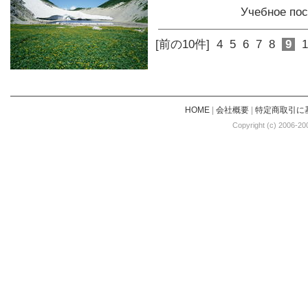
Учебное по
[前の10件]
4
5
6
7
8
9
1
HOME
|
会社概要
|
特定商取引に
Copyright (c) 2006-20