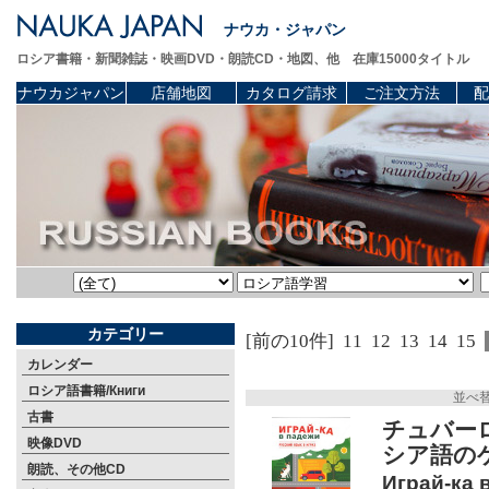
ナウカ・ジャパン
ロシア書籍・新聞雑誌・映画DVD・朗読CD・地図、他 在庫15000タイトル
ナウカジャパン
店舗地図
カタログ請求
ご注文方法
配
カテゴリー
[前の10件]
11
12
13
14
15
カレンダー
ロシア語書籍/Книги
並べ
古書
チュバー
映像DVD
シア語のゲ
朗読、その他CD
Играй-ка 