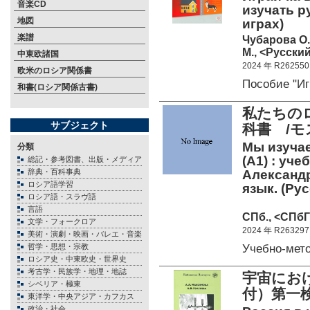
音楽CD
изучать р
地図
играх)
楽譜
Чубарова О.
М., <Русский
中東欧諸国
2024 年 R262550
欧米のロシア関係書
Пособие "И
和書(ロシア関係古書)
私たちの
サブジェクト
科書 /
Мы изуча
分類
(А1) : уче
総記・参考図書、出版・メディア
辞典・百科事典
Александр
ロシア語学習
язык. (Ру
ロシア語・スラヴ語
言語
СПб., <СПбГУ
文学・フォークロア
2024 年 R263297
美術・演劇・映画・バレエ・音楽
Учебно-мет
哲学・思想・宗教
ロシア史・中東欧史・世界史
考古学・民族学・地理・地誌
宇宙にお
シベリア・極東
付）第一検
東洋学・中央アジア・カフカス
政治・社会