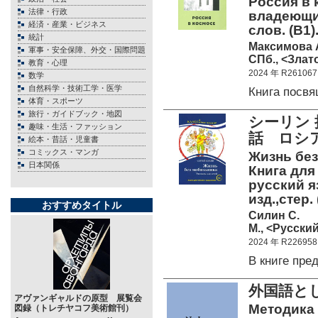
Россия в 
法律・行政
владеющих
経済・産業・ビジネス
слов. (B1).
統計
Максимова А
軍事・安全保障、外交・国際問題
СПб., <Злато
教育・心理
2024 年 R261067
数学
自然科学・技術工学・医学
Книга посв
体育・スポーツ
旅行・ガイドブック・地図
シーリン
趣味・生活・ファッション
話 ロシ
絵本・昔話・児童書
コミックス・マンガ
Жизнь без
日本関係
Книга для
русский яз
изд.,стер
おすすめタイトル
Силин С.
М., <Русский
2024 年 R226958
В книге пр
外国語と
アヴァンギャルドの原型 展覧会
Методика 
図録（トレチヤコフ美術館刊）