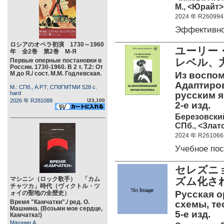
М., <Юрайт> 
2024 年 R260994
Эффективн
ロシアのオペラ初演 1730～1960
ユーリー
年 全2巻 第2巻 М-Я
レベル、
Первые оперные постановки в
России. 1730-1960. В 2 т. Т.2: От
М до Я./ сост. М.М. Годлевская.
Из воспом
Адаптиро
М.: СПб., А.Р.Т; СПбГМТМИ 528 c.
hard
русским яз
2026 年 R281088
\23,100
2-е изд.
Березовский
СПб., <Злато
2024 年 R261066
Учебное по
セレズニ
マシニン（ロック歌手） 「カム
ズム化さ
チャツカ」時代（ヴィクトル・ツ
Русская 
ォイの聖地の全歴史）
Время "Камчатки"./ ред. О.
схемы, те
Машнина. (Возьми мое сердце,
5-е изд.
Камчатка!)
Машнин А.