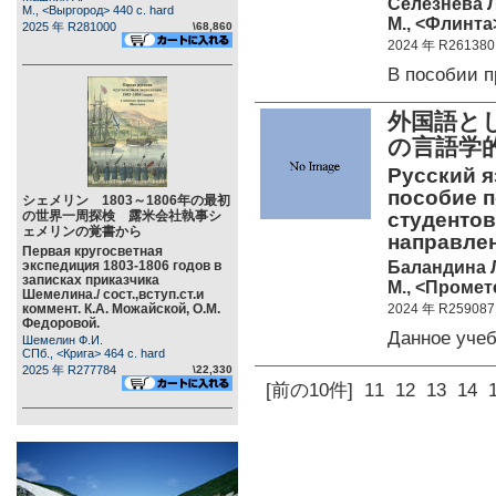
Селезнева Л
М., <Выргород> 440 c. hard
М., <Флинта>
2025 年 R281000
\68,860
2024 年 R261380
В пособии 
外国語と
の言語学
Русский я
пособие 
シェメリン 1803～1806年の最初
の世界一周探検 露米会社執事シ
студентов
ェメリンの覚書から
направлен
Первая кругосветная
Баландина Л
экспедиция 1803-1806 годов в
записках приказчика
М., <Промете
Шемелина./ сост.,вступ.ст.и
коммент. К.А. Можайской, О.М.
2024 年 R259087
Федоровой.
Данное уче
Шемелин Ф.И.
СПб., <Крига> 464 c. hard
2025 年 R277784
\22,330
[前の10件]
11
12
13
14