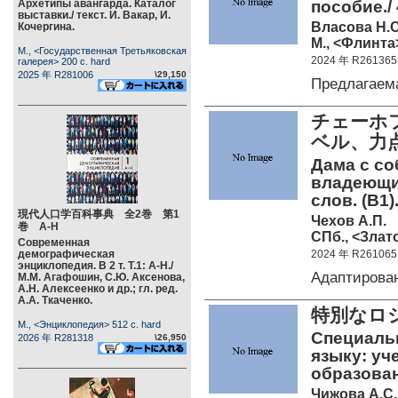
Архетипы авангарда. Каталог
пособие./ 
выставки./ текст. И. Вакар, И.
Власова Н.С
Кочергина.
М., <Флинта>
М., <Государственная Третьяковская
2024 年 R261365
галерея> 200 c. hard
2025 年 R281006
\29,150
Предлагаем
チェーホ
ベル、力
Дама с со
владеющих
слов. (B1).
現代人口学百科事典 全2巻 第1
Чехов А.П.
巻 А-Н
СПб., <Злато
Современная
демографическая
2024 年 R261065
энциклопедия. В 2 т. Т.1: А-Н./
Адаптирова
М.М. Агафошин, С.Ю. Аксенова,
А.Н. Алексеенко и др.; гл. ред.
А.А. Ткаченко.
特別なロ
М., <Энциклопедия> 512 c. hard
Специаль
2026 年 R281318
\26,950
языку: уч
образова
Чижова А.С.