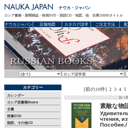
ナウカ・ジャパン
ロシア書籍・新聞雑誌・映画DVD・朗読CD・地図、他 在庫15000タイトル
ナウカジャパン
店舗地図
カタログ請求
ご注文方法
配
カテゴリー
[前の10件]
2
3
4
5
カレンダー
並べ
ロシア語書籍/Книги
素敵な物語
古書
Удивитель
映像DVD
чтения, и
朗読、その他CD
Пособие./ 