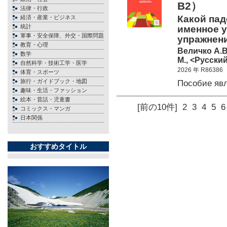
B2）
法律・行政
Какой пад
経済・産業・ビジネス
統計
именное у
軍事・安全保障、外交・国際問題
упражнения
教育・心理
Величко А.В
数学
М., <Русский
自然科学・技術工学・医学
2026 年 R86386
体育・スポーツ
旅行・ガイドブック・地図
Пособие яв
趣味・生活・ファッション
絵本・昔話・児童書
[前の10件]
2
3
4
5
6
コミックス・マンガ
日本関係
おすすめタイトル