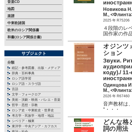
иностран
音楽CD
Новикова Н.
地図
М., <Флинта>
楽譜
2025 年 R75206
中東欧諸国
４段階のレ
欧米のロシア関係書
国作家の作
和書(ロシア関係古書)
オジンツ
ション
サブジェクト
Звуки. Ри
分類
аудиоприл
総記・参考図書、出版・メディア
коду)./ 11-
辞典・百科事典
иностран
ロシア語学習
ロシア語・スラヴ語
Одинцова И
言語
М., <Флинта>
文学・フォークロア
2026 年 R67460
美術・演劇・映画・バレエ・音楽
音声教材は、
哲学・思想・宗教
"・・・
ロシア史・中東欧史・世界史
考古学・民族学・地理・地誌
どんな格
シベリア・極東
東洋学・中央アジア・カフカス
詞の用法
政治・社会