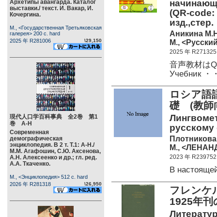
начинающих
Архетипы авангарда. Каталог
выставки./ текст. И. Вакар, И.
(QR-code: 
Кочергина.
изд.,стер.
М., <Государственная Третьяковская
Аникина М.Н
галерея> 200 c. hard
2025 年 R281006
\29,150
М., <Русский
2025 年 R271325
音声教材は
Учебник 
ロシア語
礎 (教師
Лингвоме
現代人口学百科事典 全2巻 第1
巻 А-Н
русскому 
Современная
Плотникова 
демографическая
энциклопедия. В 2 т. Т.1: А-Н./
М., <ЛЕНАНД
М.М. Агафошин, С.Ю. Аксенова,
2023 年 R239752
А.Н. Алексеенко и др.; гл. ред.
А.А. Ткаченко.
В настояще
М., <Энциклопедия> 512 c. hard
2026 年 R281318
\26,950
フレンケル
1925年
Литератур