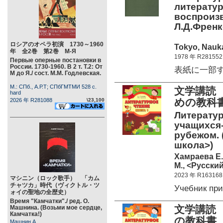
литератур
воспроизв
Л.Д.Френке
ロシアのオペラ初演 1730～1960
Tokyo, Nauka
年 全2巻 第2巻 М-Я
1978 年 R281552
Первые оперные постановки в
России. 1730-1960. В 2 т. Т.2: От
表紙に一部すり
М до Я./ сост. М.М. Годлевская.
М.: СПб., А.Р.Т; СПбГМТМИ 528 c.
文学講読
hard
めの教科
2026 年 R281088
\23,100
Литератур
учащихся-
рубежом. 
школа>)
Хамраева Е.
М., <Русский
2023 年 R163168
マシニン（ロック歌手） 「カム
チャツカ」時代（ヴィクトル・ツ
Учебник пр
ォイの聖地の全歴史）
Время "Камчатки"./ ред. О.
文学講読
Машнина. (Возьми мое сердце,
Камчатка!)
の教科書
Машнин А.