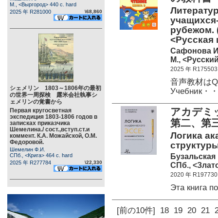
М., <Выргород> 440 c. hard
Литератур
2025 年 R281000
\68,860
учащихся-
рубежом. 
<Русская 
Сафонова И.
М., <Русский
2025 年 R175503
音声教材は
シェメリン 1803～1806年の最初
Учебник・
の世界一周探検 露米会社執事シ
ェメリンの覚書から
アカデミ
Первая кругосветная
экспедиция 1803-1806 годов в
第二、第三
записках приказчика
Шемелина./ сост.,вступ.ст.и
Логика ак
коммент. К.А. Можайской, О.М.
Федоровой.
структуры
Шемелин Ф.И.
Бузальская 
СПб., <Крига> 464 c. hard
2025 年 R277784
\22,330
СПб., <Злато
2020 年 R197730
Эта книга 
[前の10件]
18
19
20
21