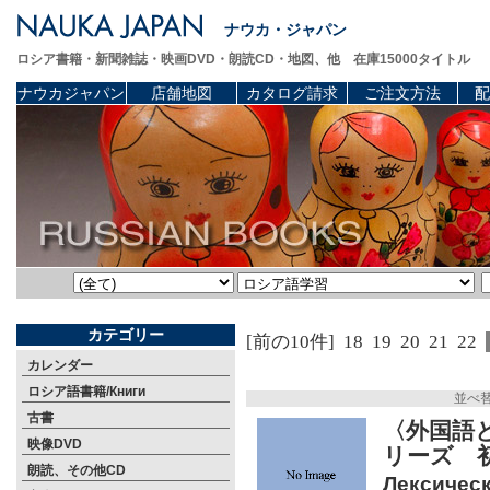
ナウカ・ジャパン
ロシア書籍・新聞雑誌・映画DVD・朗読CD・地図、他 在庫15000タイトル
ナウカジャパン
店舗地図
カタログ請求
ご注文方法
配
カテゴリー
[前の10件]
18
19
20
21
22
カレンダー
ロシア語書籍/Книги
並べ
古書
〈外国語
映像DVD
リーズ 
朗読、その他CD
Лексическ