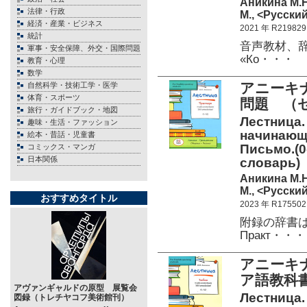
Аникина М.Н
法律・行政
М., <Русский
経済・産業・ビジネス
2021 年 R219829
統計
音声教材、
軍事・安全保障、外交・国際問題
«Ко・・・
教育・心理
数学
アニーキ
自然科学・技術工学・医学
体育・スポーツ
問題 （
旅行・ガイドブック・地図
Лестница.
趣味・生活・ファッション
начинающи
絵本・昔話・児童書
Письмо.(0-
コミックス・マンガ
日本関係
словарь)
Аникина М.Н
М., <Русский
おすすめタイトル
2023 年 R175502
附録の辞書
Практ・・・
アニーキ
ア語教科
アヴァンギャルドの原型 展覧会
Лестница.
図録（トレチヤコフ美術館刊）