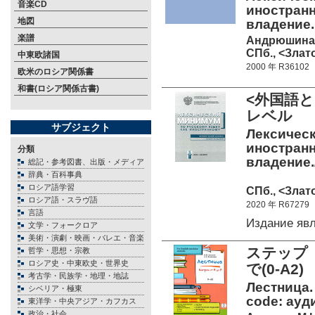
音楽CD
иностран
地図
владение.
楽譜
Андрюшина Н
СПб., <Злато
中東欧諸国
2000 年 R36102
欧米のロシア関係書
和書(ロシア関係古書)
<外国語
レベル
サブジェクト
Лексическ
иностран
分類
владение./
総記・参考図書、出版・メディア
辞典・百科事典
ロシア語学習
СПб., <Злато
ロシア語・スラヴ語
2020 年 R67279
言語
Издание яв
文学・フォークロア
美術・演劇・映画・バレエ・音楽
ステップ
哲学・思想・宗教
ロシア史・中東欧史・世界史
で(0-A2)
考古学・民族学・地理・地誌
Лестница. 
シベリア・極東
code: ауд
東洋学・中央アジア・カフカス
政治・社会