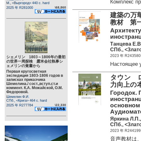
Комплекс п
М., <Выргород> 440 c. hard
2025 年 R281000
\68,860
建築の万
教材 第
Архитекту
иностранц
Танцева Е.В
СПб., <Злато
2023 年 R243580
シェメリン 1803～1806年の最初
の世界一周探検 露米会社執事シ
Настоящее 
ェメリンの覚書から
Первая кругосветная
экспедиция 1803-1806 годов в
タウン 
записках приказчика
力向上の本
Шемелина./ сост.,вступ.ст.и
коммент. К.А. Можайской, О.М.
Городок. 
Федоровой.
Шемелин Ф.И.
иностранц
СПб., <Крига> 464 c. hard
основном 
2025 年 R277784
\22,330
Аудиомате
Яркина Л.П.,
СПб., <Злато
2023 年 R244199
音声教材は