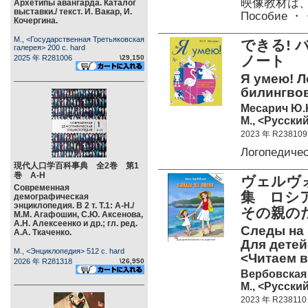
映像教材は
Архетипы авангарда. Каталог
выставки./ текст. И. Вакар, И.
Пособие 
Кочергина.
М., <Государственная Третьяковская
できる!
галерея> 200 c. hard
ノート
2025 年 R281006
\29,150
Я умею! Л
билингвов
Месарич Ю.
М., <Русский
2023 年 R238109
Логопедиче
現代人口学百科事典 全2巻 第1
巻 А-Н
ヴェルヴ
Современная
集 ロシ
демографическая
энциклопедия. В 2 т. Т.1: А-Н./
その親
М.М. Агафошин, С.Ю. Аксенова,
А.Н. Алексеенко и др.; гл. ред.
Следы на 
А.А. Ткаченко.
Для детей
М., <Энциклопедия> 512 c. hard
<Читаем в
2026 年 R281318
\26,950
Вербовская
М., <Русский
2023 年 R238110