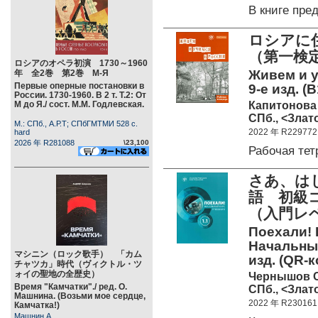
В книге пр
ロシアに
（第一検
ロシアのオペラ初演 1730～1960
Живем и у
年 全2巻 第2巻 М-Я
Первые оперные постановки в
9-е изд. (B
России. 1730-1960. В 2 т. Т.2: От
Капитонова Т
М до Я./ сост. М.М. Годлевская.
СПб., <Злато
М.: СПб., А.Р.Т; СПбГМТМИ 528 c.
2022 年 R229772
hard
2026 年 R281088
\23,100
Рабочая те
さあ、は
語 初級
（入門レ
Поехали! 
Начальный 
マシニン（ロック歌手） 「カム
изд. (QR-
チャツカ」時代（ヴィクトル・ツ
ォイの聖地の全歴史）
Чернышов С
Время "Камчатки"./ ред. О.
СПб., <Злато
Машнина. (Возьми мое сердце,
2022 年 R230161
Камчатка!)
Машнин А.