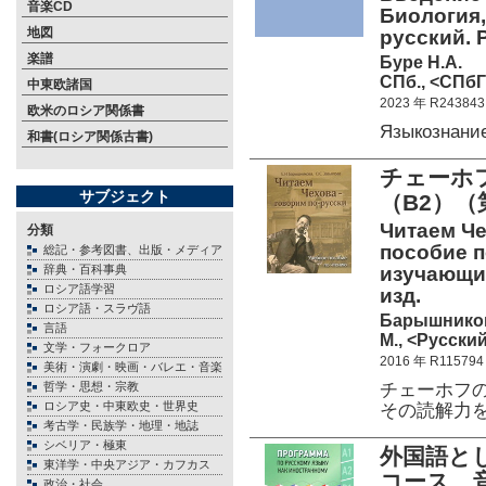
音楽CD
Биология,
地図
русский. 
楽譜
Буре Н.А.
СПб., <СПбГУ
中東欧諸国
2023 年 R243843
欧米のロシア関係書
Языкознани
和書(ロシア関係古書)
チェーホ
サブジェクト
（B2）
Читаем Че
分類
пособие п
総記・参考図書、出版・メディア
辞典・百科事典
изучающих 
ロシア語学習
изд.
ロシア語・スラヴ語
Барышникова
言語
М., <Русский
文学・フォークロア
2016 年 R115794
美術・演劇・映画・バレエ・音楽
チェーホフ
哲学・思想・宗教
ロシア史・中東欧史・世界史
その読解力
考古学・民族学・地理・地誌
シベリア・極東
外国語と
東洋学・中央アジア・カフカス
コース 
政治・社会