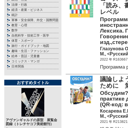
「読み、
法律・行政
経済・産業・ビジネス
レベル
統計
Программа
軍事・安全保障、外交・国際問題
иностранн
教育・心理
Лексика. 
数学
Говорение
自然科学・技術工学・医学
体育・スポーツ
изд.,стере
旅行・ガイドブック・地図
Глазунова О.
趣味・生活・ファッション
М., <Русский
絵本・昔話・児童書
2022 年 R163667
コミックス・マンガ
Программа 
日本関係
議論しよ
おすすめタイトル
ために 第
Обсудим?
практике 
(QR-код: в
Косарева Е.
М., <Русский
アヴァンギャルドの原型 展覧会
2021 年 R213821
図録（トレチヤコフ美術館刊）