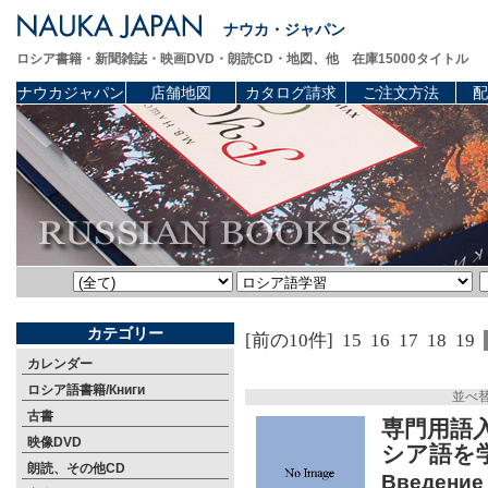
ナウカ・ジャパン
ロシア書籍・新聞雑誌・映画DVD・朗読CD・地図、他 在庫15000タイトル
ナウカジャパン
店舗地図
カタログ請求
ご注文方法
配
カテゴリー
[前の10件]
15
16
17
18
19
カレンダー
ロシア語書籍/Книги
並べ
古書
専門用語
映像DVD
シア語を
朗読、その他CD
Введение 