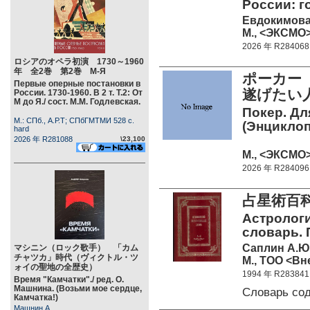
России: г
Евдокимова
М., <ЭКСМО> 
2026 年 R284068
ロシアのオペラ初演 1730～1960
年 全2巻 第2巻 М-Я
ポーカー
Первые оперные постановки в
遂げたい
России. 1730-1960. В 2 т. Т.2: От
М до Я./ сост. М.М. Годлевская.
Покер. Для
М.: СПб., А.Р.Т; СПбГМТМИ 528 c.
(Энциклоп
hard
2026 年 R281088
\23,100
М., <ЭКСМО> 
2026 年 R284096
占星術百科
Астролог
словарь. П
Саплин А.Ю
マシニン（ロック歌手） 「カム
チャツカ」時代（ヴィクトル・ツ
М., ТОО <Вн
ォイの聖地の全歴史）
1994 年 R283841
Время "Камчатки"./ ред. О.
Машнина. (Возьми мое сердце,
Словарь со
Камчатка!)
Машнин А.