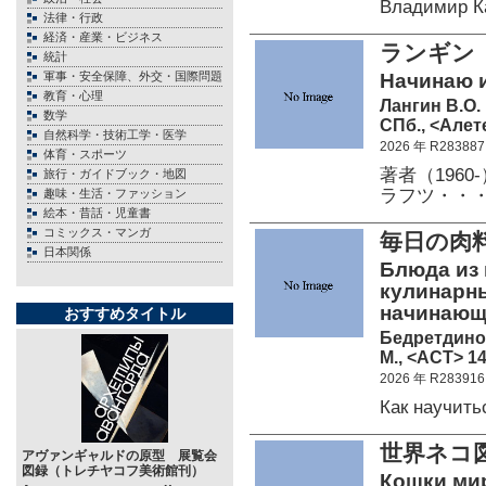
Владимир К
法律・行政
経済・産業・ビジネス
ランギン
統計
軍事・安全保障、外交・国際問題
Начинаю 
教育・心理
Лангин В.О.
数学
СПб., <Алете
自然科学・技術工学・医学
2026 年 R283887
体育・スポーツ
著者（196
旅行・ガイドブック・地図
ラフツ・・
趣味・生活・ファッション
絵本・昔話・児童書
コミックス・マンガ
毎日の肉
日本関係
Блюда из 
кулинарны
начинающ
おすすめタイトル
Бедретдинов
М., <АСТ> 14
2026 年 R283916
Как научит
世界ネコ図
アヴァンギャルドの原型 展覧会
図録（トレチヤコフ美術館刊）
Кошки мир