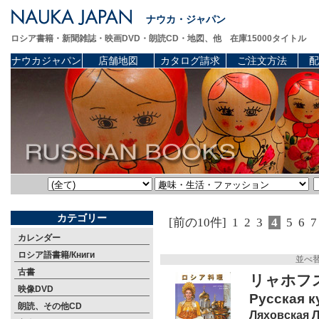
ナウカ・ジャパン
ロシア書籍・新聞雑誌・映画DVD・朗読CD・地図、他 在庫15000タイトル
ナウカジャパン
店舗地図
カタログ請求
ご注文方法
配
カテゴリー
[前の10件]
1
2
3
4
5
6
7
カレンダー
ロシア語書籍/Книги
並べ
古書
リャホフ
映像DVD
Русская ку
朗読、その他CD
Ляховская Л