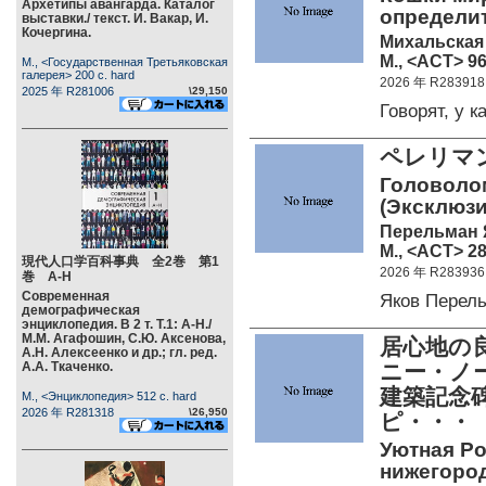
Архетипы авангарда. Каталог
определи
выставки./ текст. И. Вакар, И.
Кочергина.
Михальская 
М., <АСТ> 96
М., <Государственная Третьяковская
галерея> 200 c. hard
2026 年 R283918
2025 年 R281006
\29,150
Говорят, у 
ペレリマ
Головолом
(Эксклюзи
Перельман 
М., <АСТ> 28
現代人口学百科事典 全2巻 第1
2026 年 R283936
巻 А-Н
Современная
Яков Перел
демографическая
энциклопедия. В 2 т. Т.1: А-Н./
М.М. Агафошин, С.Ю. Аксенова,
居心地の
А.Н. Алексеенко и др.; гл. ред.
А.А. Ткаченко.
ニー・ノ
建築記念
М., <Энциклопедия> 512 c. hard
2026 年 R281318
\26,950
ピ・・・
Уютная Ро
нижегород