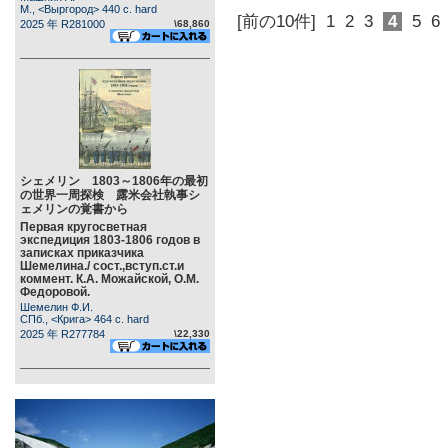
М., <Выргород> 440 c. hard
[前の10件]
1
2
3
4
5
6
2025 年 R281000
\68,860
シェメリン 1803～1806年の最初
の世界一周探検 露米会社執事シ
ェメリンの覚書から
Первая кругосветная
экспедиция 1803-1806 годов в
записках приказчика
Шемелина./ сост.,вступ.ст.и
коммент. К.А. Можайской, О.М.
Федоровой.
Шемелин Ф.И.
СПб., <Крига> 464 c. hard
2025 年 R277784
\22,330