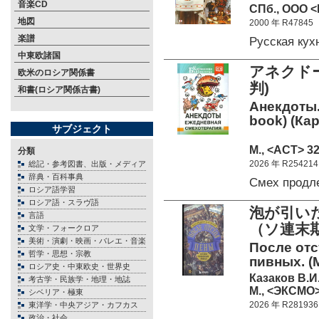
音楽CD
СПб., ООО <
地図
2000 年 R47845
楽譜
Русская ку
中東欧諸国
アネクド
欧米のロシア関係書
判)
和書(ロシア関係古書)
Анекдоты.
book) (Ка
サブジェクト
М., <АСТ> 32
分類
2026 年 R254214
総記・参考図書、出版・メディア
辞典・百科事典
Смех продл
ロシア語学習
ロシア語・スラヴ語
泡が引い
言語
（ソ連
文学・フォークロア
美術・演劇・映画・バレエ・音楽
После отс
哲学・思想・宗教
пивных. (
ロシア史・中東欧史・世界史
Казаков В.И
考古学・民族学・地理・地誌
М., <ЭКСМО>
シベリア・極東
2026 年 R281936
東洋学・中央アジア・カフカス
政治・社会