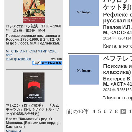
パヴロフ（
ケット判
Рефлекс с
русская к
ロシアのオペラ初演 1730～1960
Павлов И.П.
年 全2巻 第2巻 М-Я
М., <АСТ> 41
Первые оперные постановки в
2024 年 R264114
России. 1730-1960. В 2 т. Т.2: От
М до Я./ сост. М.М. Годлевская.
Книга, в к
М.: СПб., А.Р.Т; СПбГМТМИ 528 c.
hard
ベフテレ
2026 年 R281088
\23,100
Психика и
классика)
Бехтерев В.
М., <АСТ> 41
2024 年 R255163
"Личность 
マシニン（ロック歌手） 「カム
チャツカ」時代（ヴィクトル・ツ
[前の10件]
4
5
6
7
8
9
1
ォイの聖地の全歴史）
Время "Камчатки"./ ред. О.
Машнина. (Возьми мое сердце,
Камчатка!)
Машнин А.