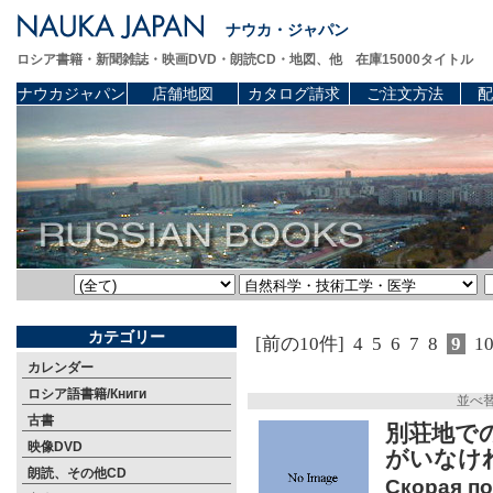
ナウカ・ジャパン
ロシア書籍・新聞雑誌・映画DVD・朗読CD・地図、他 在庫15000タイトル
ナウカジャパン
店舗地図
カタログ請求
ご注文方法
配
カテゴリー
[前の10件]
4
5
6
7
8
9
1
カレンダー
ロシア語書籍/Книги
並べ
古書
別荘地で
映像DVD
がいなけ
朗読、その他CD
Скорая по