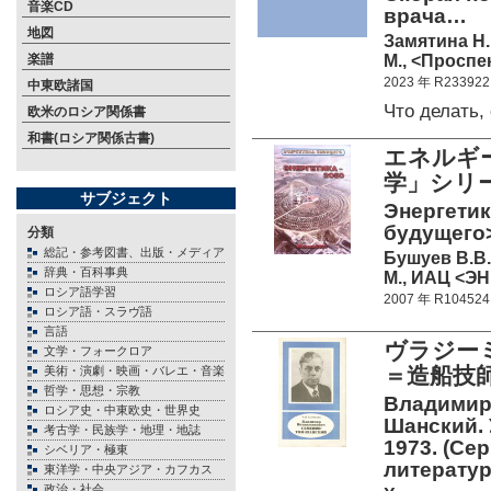
音楽CD
врача…
地図
Замятина Н.
М., <Проспек
楽譜
2023 年 R233922
中東欧諸国
Что делать
欧米のロシア関係書
和書(ロシア関係古書)
エネルギ
学」シリ
サブジェクト
Энергетик
будущего>
分類
総記・参考図書、出版・メディア
Бушуев В.В.
辞典・百科事典
М., ИАЦ <ЭН
ロシア語学習
2007 年 R104524
ロシア語・スラヴ語
言語
ヴラジー
文学・フォークロア
＝造船技師
美術・演劇・映画・バレエ・音楽
哲学・思想・宗教
Владимир
ロシア史・中東欧史・世界史
Шанский. 
考古学・民族学・地理・地誌
1973. (Се
シベリア・極東
литератур
東洋学・中央アジア・カフカス
政治・社会