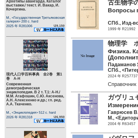
古生物学
Архетипы авангарда. Каталог
выставки./ текст. И. Вакар, И.
Кочергина.
Вопросы п
М., <Государственная Третьяковская
галерея> 200 c. hard
СПб., Изд-во
2025 年 R281006
\29,150
1999 年 R21992
物理学 
Физика. К
(Дополнит
Падаманов 
СПб., <Питер
現代人口学百科事典 全2巻 第1
2024 年 R257737
巻 А-Н
Cправочник
Современная
демографическая
энциклопедия. В 2 т. Т.1: А-Н./
ガヴリュ
М.М. Агафошин, С.Ю. Аксенова,
А.Н. Алексеенко и др.; гл. ред.
А.А. Ткаченко.
Измерение
Гаврюсев В.
М., <Энциклопедия> 512 c. hard
М., <Едитор
2026 年 R281318
\26,950
2004 年 R63457