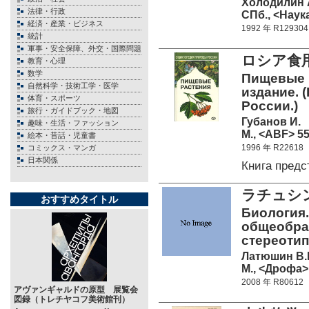
Холодилин 
法律・行政
СПб., <Наука
経済・産業・ビジネス
1992 年 R129304
統計
軍事・安全保障、外交・国際問題
ロシア食用
教育・心理
数学
Пищевые 
自然科学・技術工学・医学
издание. 
体育・スポーツ
России.)
旅行・ガイドブック・地図
Губанов И.
趣味・生活・ファッション
М., <ABF> 55
絵本・昔話・児童書
1996 年 R22618
コミックス・マンガ
日本関係
Книга пред
ラチュシ
おすすめタイトル
Биология.
общеобраз
стереотип
Латюшин В.
М., <Дрофа> 
2008 年 R80612
アヴァンギャルドの原型 展覧会
図録（トレチヤコフ美術館刊）