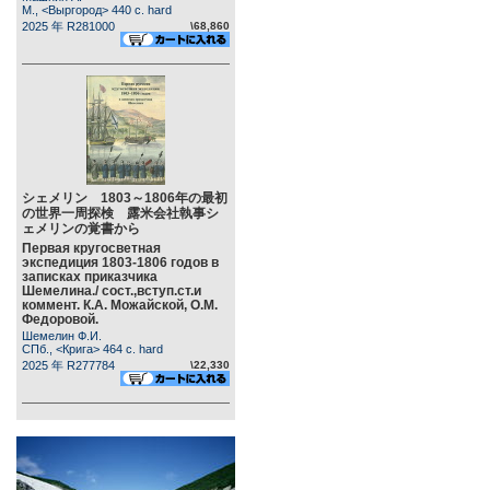
М., <Выргород> 440 c. hard
2025 年 R281000
\68,860
シェメリン 1803～1806年の最初
の世界一周探検 露米会社執事シ
ェメリンの覚書から
Первая кругосветная
экспедиция 1803-1806 годов в
записках приказчика
Шемелина./ сост.,вступ.ст.и
коммент. К.А. Можайской, О.М.
Федоровой.
Шемелин Ф.И.
СПб., <Крига> 464 c. hard
2025 年 R277784
\22,330