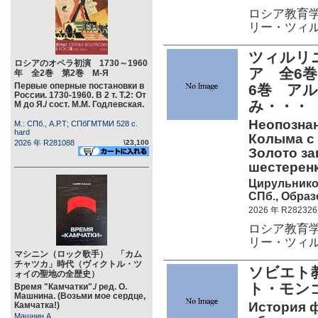
ロシア教育
リー・ツィ
ツィルリ
ロシアのオペラ初演 1730～1960
ア 全6
年 全2巻 第2巻 М-Я
Первые оперные постановки в
6巻 ア
России. 1730-1960. В 2 т. Т.2: От
み・・・
М до Я./ сост. М.М. Годлевская.
Неопознанн
М.: СПб., А.Р.Т; СПбГМТМИ 528 c.
hard
Колыма с 
2026 年 R281088
\23,100
Золото за
шестеренк
Цирульнико
СПб., Образ
2026 年 R282326
ロシア教育
リー・ツィ
マシニン（ロック歌手） 「カム
チャツカ」時代（ヴィクトル・ツ
ソビエト
ォイの聖地の全歴史）
ト・モン
Время "Камчатки"./ ред. О.
Машнина. (Возьми мое сердце,
История 
Камчатка!)
Машнин А.