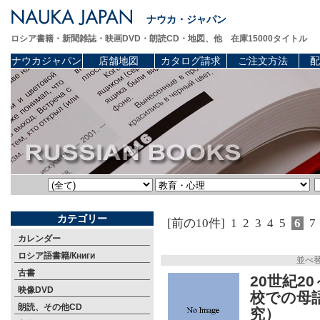
ナウカ・ジャパン
ロシア書籍・新聞雑誌・映画DVD・朗読CD・地図、他 在庫15000タイトル
ナウカジャパン
店舗地図
カタログ請求
ご注文方法
配
カテゴリー
[前の10件]
1
2
3
4
5
6
7
カレンダー
ロシア語書籍/Книги
並べ
古書
20世紀2
映像DVD
校での母
朗読、その他CD
究）