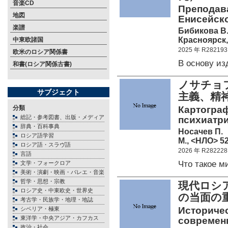
音楽CD
Преподав
地図
Енисейско
楽譜
Бибикова В.
Красноярск,
中東欧諸国
2025 年 R282193
欧米のロシア関係書
В основу и
和書(ロシア関係古書)
ノサチョ
サブジェクト
主義、精
分類
Картограф
総記・参考図書、出版・メディア
психиатрия
辞典・百科事典
Носачев П.
ロシア語学習
М., <НЛО> 52
ロシア語・スラヴ語
2026 年 R282228
言語
Что такое 
文学・フォークロア
美術・演劇・映画・バレエ・音楽
哲学・思想・宗教
現代ロシ
ロシア史・中東欧史・世界史
の当面
考古学・民族学・地理・地誌
Историче
シベリア・極東
東洋学・中央アジア・カフカス
современ
政治・社会