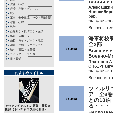
теории и 
法律・行政
Алексашкина 
経済・産業・ビジネス
Новосибирск,
統計
pap.
軍事・安全保障、外交・国際問題
2025 年 R282288
教育・心理
数学
Вопросы те
自然科学・技術工学・医学
体育・スポーツ
海軍将校養
旅行・ガイドブック・地図
全2部
趣味・生活・ファッション
絵本・昔話・児童書
Высшие с
コミックス・マンガ
Военно-Мо
日本関係
Платонов А.В
СПб., <Гангу
2025 年 R282311
おすすめタイトル
Военно-ист
ツィルリ
ア 全6
との10
る・・・
アヴァンギャルドの原型 展覧会
図録（トレチヤコフ美術館刊）
Неопознанн