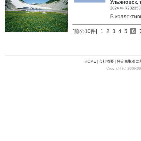
Ульяновск, 
2024 年 R282353
В коллекти
[前の10件]
1
2
3
4
5
6
HOME
|
会社概要
|
特定商取引に
Copyright (c) 2006-20