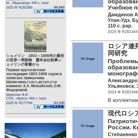
образован
М., <Выргород> 440 c. hard
Учебное п
2025 年 R281000
\68,860
Дамдинов А
Улан-Удэ, Б
110 c. pap.
2025 年 R282344
ロシア連
同研
シェメリン 1803～1806年の最初
の世界一周探検 露米会社執事シ
Проблемы
ェメリンの覚書から
образован
Первая кругосветная
монограф
экспедиция 1803-1806 годов в
записках приказчика
Александрова
Шемелина./ сост.,вступ.ст.и
Ульяновск, З
коммент. К.А. Можайской, О.М.
Федоровой.
2024 年 R282348
Шемелин Ф.И.
СПб., <Крига> 464 c. hard
В коллекти
2025 年 R277784
\22,330
現代ロシ
Патриоти
России. К
Степаненко Л