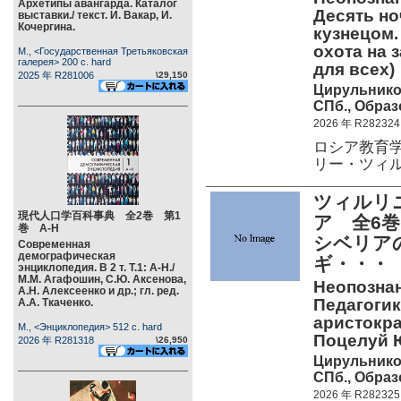
Архетипы авангарда. Каталог
Десять но
выставки./ текст. И. Вакар, И.
Кочергина.
кузнецом.
охота на 
М., <Государственная Третьяковская
галерея> 200 c. hard
для всех)
2025 年 R281006
\29,150
Цирульнико
СПб., Образ
2026 年 R282324
ロシア教育
リー・ツィ
ツィルリ
現代人口学百科事典 全2巻 第1
ア 全6
巻 А-Н
シベリア
Современная
демографическая
ギ・・・
энциклопедия. В 2 т. Т.1: А-Н./
М.М. Агафошин, С.Ю. Аксенова,
Неопознанн
А.Н. Алексеенко и др.; гл. ред.
Педагогик
А.А. Ткаченко.
аристокра
М., <Энциклопедия> 512 c. hard
Поцелуй Ю
2026 年 R281318
\26,950
Цирульнико
СПб., Образ
2026 年 R282325