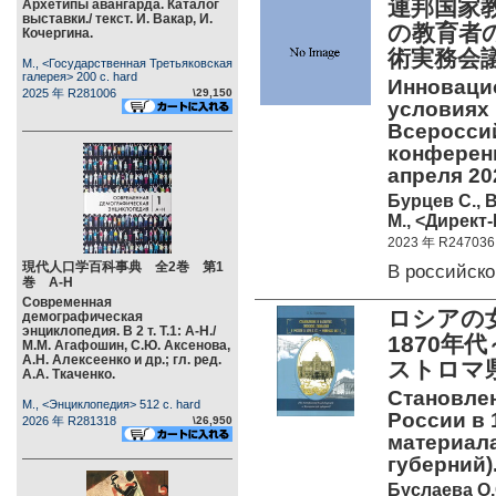
連邦国家
Архетипы авангарда. Каталог
выставки./ текст. И. Вакар, И.
の教育者
Кочергина.
術実務会
М., <Государственная Третьяковская
галерея> 200 c. hard
Инновацио
2025 年 R281006
\29,150
условиях
Всеросси
конференц
апреля 202
Бурцев С., 
М., <Директ-
2023 年 R247036
現代人口学百科事典 全2巻 第1
В российск
巻 А-Н
Современная
ロシアの
демографическая
энциклопедия. В 2 т. Т.1: А-Н./
1870年
М.М. Агафошин, С.Ю. Аксенова,
А.Н. Алексеенко и др.; гл. ред.
ストロマ
А.А. Ткаченко.
Становлен
М., <Энциклопедия> 512 c. hard
России в 1
2026 年 R281318
\26,950
материал
губерний)
Буслаева О.