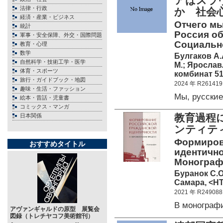
アはスラ
法律・行政
か 社会
経済・産業・ビジネス
Отчего мы
統計
Россия о
軍事・安全保障、外交・国際問題
Социальн
教育・心理
数学
Булгаков А.
自然科学・技術工学・医学
М.; Яросла
体育・スポーツ
комбинат 51
旅行・ガイドブック・地図
2024 年 R261419
趣味・生活・ファッション
Мы, русски
絵本・昔話・児童書
コミックス・マンガ
教育過程
日本関係
ンティテ
Формиров
おすすめタイトル
идентично
Монограф
Буранок С.О.
Самара, <НТ
2021 年 R249088
В монограф
アヴァンギャルドの原型 展覧会
図録（トレチヤコフ美術館刊）