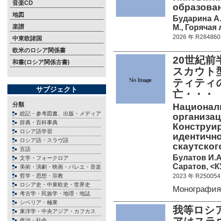
音楽CD
образован
地図
Бударина А.
М., Горячая 
楽譜
2026 年 R284860
中東欧諸国
欧米のロシア関係書
20世紀
和書(ロシア関係古書)
スカウト
ティティ
サブジェクト
亡・・・
分類
Националь
総記・参考図書、出版・メディア
организац
辞典・百科事典
Конструи
ロシア語学習
идентично
ロシア語・スラヴ語
скаутско
言語
Булатов И.А
文学・フォークロア
Саратов, <К
美術・演劇・映画・バレエ・音楽
哲学・思想・宗教
2023 年 R250054
ロシア史・中東欧史・世界史
Монографи
考古学・民族学・地理・地誌
シベリア・極東
我等ロシ
東洋学・中央アジア・カフカス
政治・社会