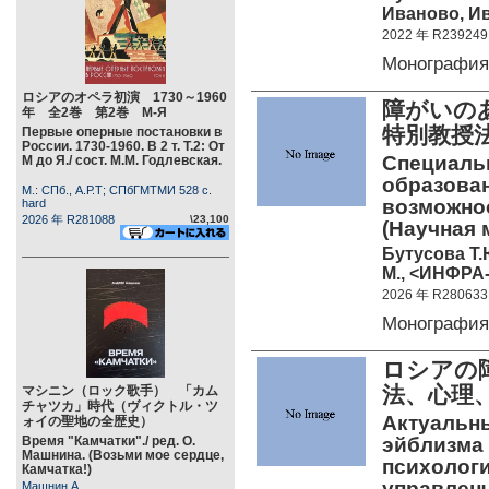
Иваново, Ив
2022 年 R239249
Монография
ロシアのオペラ初演 1730～1960
障がいの
年 全2巻 第2巻 М-Я
特別教授
Первые оперные постановки в
России. 1730-1960. В 2 т. Т.2: От
Специаль
М до Я./ сост. М.М. Годлевская.
образова
М.: СПб., А.Р.Т; СПбГМТМИ 528 c.
возможно
hard
2026 年 R281088
\23,100
(Научная 
Бутусова Т.
М., <ИНФРА-
2026 年 R280633
Монография
ロシアの
法、心理
マシニン（ロック歌手） 「カム
チャツカ」時代（ヴィクトル・ツ
Актуальн
ォイの聖地の全歴史）
Время "Камчатки"./ ред. О.
эйблизма 
Машнина. (Возьми мое сердце,
психологи
Камчатка!)
управленч
Машнин А.