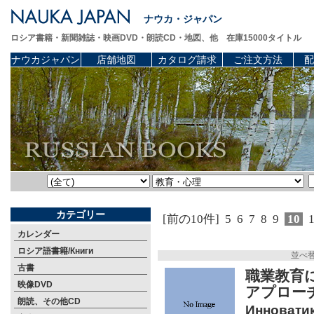
ナウカ・ジャパン
ロシア書籍・新聞雑誌・映画DVD・朗読CD・地図、他 在庫15000タイトル
ナウカジャパン
店舗地図
カタログ請求
ご注文方法
配
カテゴリー
[前の10件]
5
6
7
8
9
10
カレンダー
ロシア語書籍/Книги
並べ
古書
職業教育
映像DVD
アプロ
朗読、その他CD
Инновати