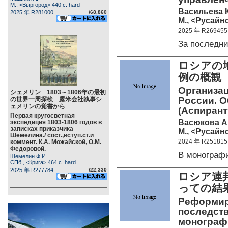
М., <Выргород> 440 c. hard
Васильева К
2025 年 R281000
\68,860
М., <Русайнс
2025 年 R269455
За последн
ロシアの
例の概観
Организац
シェメリン 1803～1806年の最初
России. О
の世界一周探検 露米会社執事シ
ェメリンの覚書から
(Аспирант
Первая кругосветная
Васюкова А.
экспедиция 1803-1806 годов в
записках приказчика
М., <Русайнс
Шемелина./ сост.,вступ.ст.и
2024 年 R251815
коммент. К.А. Можайской, О.М.
Федоровой.
В монограф
Шемелин Ф.И.
СПб., <Крига> 464 c. hard
2025 年 R277784
\22,330
ロシア連
っての結
Реформир
последств
монографи