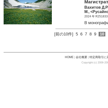
Магистрат
Вахитов Д.Р
М., <Русайнс
2024 年 R251833
В монограф
[前の10件]
5
6
7
8
9
10
HOME
|
会社概要
|
特定商取引に
Copyright (c) 2006-20